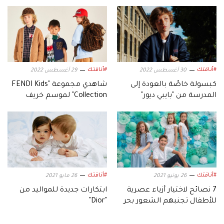
#أناقتك
#أناقتك
30 أغسطس 2022
29 أغسطس 2022
كبسولة خاصّة بالعودة إلى
شاهدي مجموعة "FENDI Kids
المدرسة من "بايبي ديور"
Collection" لموسم خريف
شتاء 2022-2023
#أناقتك
#أناقتك
26 يونيو 2021
26 مايو 2021
7 نصائح لاختيار أزياء عصرية
ابتكارات جديدة للمواليد من
للأطفال تجنبهم الشعور بحر
"Dior"
الصيف