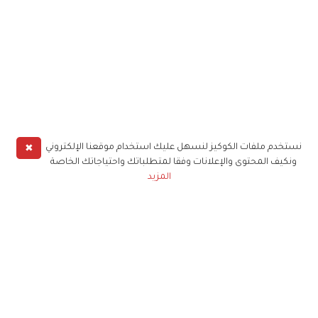
✖
نستخدم ملفات الكوكيز لنسهل عليك استخدام موقعنا الإلكتروني
ونكيف المحتوى والإعلانات وفقا لمتطلباتك واحتياجاتك الخاصة
المزيد
حملوا تطبيق
زهرة الخليج