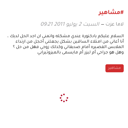
#مشاهير
لاما عزت
السبت 2 يوليو 2011 09:21
السلام عليكم يادكتورة عندي مشكله واتمنى ان اجد الحل لديك ،
أنا أعاني من امتلاء الساقين بشكل يجعلني أخجل من ارتداء
الملابس القصيره أمام صديقاتي وكذلك زوجي فهل من حل ؟
وهل هو جراحي أم ليزر أم مايسمى بالميزوثيرابي
مشاهير