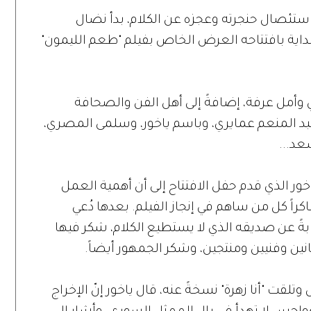
تئصال حنجرته وعجزه عن الكلام، بدأ نضال
داية بافتتاحه العرض الخاص بفيلم "طعم الليمون"
وأمل عرفة، إضافةً إلى أهل الفن والصحافة
 المنعم عمايري، وباسم ياخور، وسلمى المصري،
عد...
ر الذي قدم حفل الافتتاح إلى أن أهمية العمل
راً كل من ساهم في إنجاز الفيلم. بعدها دُعي
بةً عن صديقه الذي لا يستطيع الكلام، شكر فيها
ين وفنيين ومنتجين، وشكر الجمهور أيضاً.
لقت "أنا زهرة" نسخةً عنه، قال ياخور إنّ الإخراج