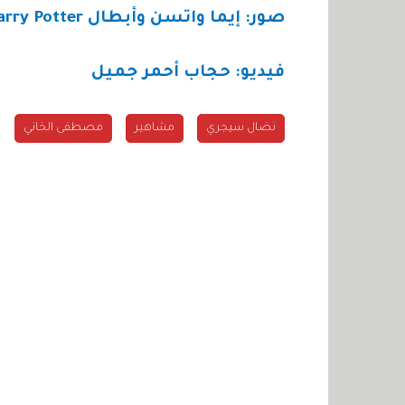
صور: إيما واتسن وأبطال
Harry Potter
فيديو: حجاب أحمر جميل
نضال سيجري
مشاهير
مصطفى الخاني