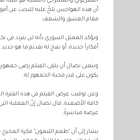
التلفزيوني والمسرحي بالنسبة هو تلبية ل
أن هذه الهواجس تلحُ عليه للبحث عن أفق ج
مقام العشق والشغف.
ويؤكد الممثل السوري بأنه لن يتردد في تكرا
أفكاراً جديدة، أو يتيح له تقديم ما هو جديد.
ويتمنى نضال أن يلقى الفيلم رضى جمهوره
يكون على قدر محبة الجمهور له.
وعن توقيت عرض الفيلم في هذه الفترة الت
كافة الأصعدة، قال نضال إنّ العملية التي
عرضه مباشرةً.
يشار إلى أن "طعم الليمون" فكرة المخرج