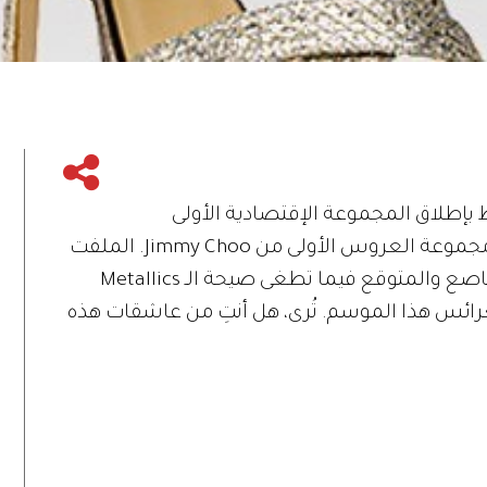
 بإطلاق المجموعة الإقتصادية الأولى
للمصممة Vera Wang، بل أيضاً بصدور مجموعة العروس الأولى من Jimmy Choo. الملفت
في هذه المجموعة غياب اللون الأبيض الناصع والمتوقع فيما تطغى صيحة الـ Metallics
رائس هذا الموسم. تُرى، هل أنتِ من عاشقات هذه