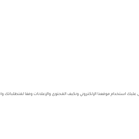
ليك استخدام موقعنا الإلكتروني ونكيف المحتوى والإعلانات وفقا لمتطلباتك وا
حملوا ت
ص
زهرة ال