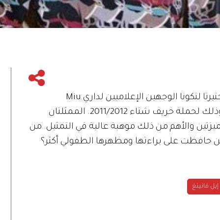
المراهقتان هايلي ستاينفيلد وإيل فانينغ اختيرتا لتكونا الوجهين الإعلاميين لداري Miu
Miu و marc by Marc Jacobsعلى التوالي وذلك لحملة خريف شتاء 2011/2012. الممثلتان
زتين والأهم من ذلك موهبة عالية في التمثيل. من
من حافظت على براءتها ومظهرها الطفولي أكثر؟
إيل فانينغ