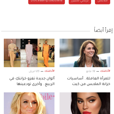
ملابس
بريتني سبيرز
Dolce&amp;Gabbana
إقرأ أيضاً
#أناقتك
#أناقتك
16 مايو
05 ابريل
‫للمرأة العاملة.. أساسيات
ألوان جديدة تغزو خزانتكِ في
خزانة الملابس من كيت
الربيع.. وأخرى تودعينها
ميدلتون