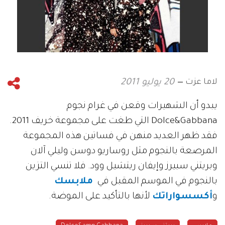
لاما عزت
20 يوليو 2011
يبدو أن الشهيرات وقعن في غرام نجوم
Dolce&Gabbana التي طغت على مجموعة خريف 2011.
فقد ظهر العديد منهن في فساتين هذه المجموعة
المرصعة بالنجوم مثل روساريو دوسن وليلي آلان
وبريتني سبيرز وإيفان ريتشيل وود. فلا تنسي التزين
بالنجوم في الموسم المقبل في
ملابسك
و
أكسسواراتك
لأنها بالتأكيد على الموضة.