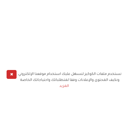
✖
نستخدم ملفات الكوكيز لنسهل عليك استخدام موقعنا الإلكتروني
ونكيف المحتوى والإعلانات وفقا لمتطلباتك واحتياجاتك الخاصة
المزيد
حملوا تطبيق
زهرة الخليج