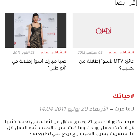
إقرأ أيضاً
#مشاهير العالم
#مشاهير العالم
08 سبتمبر 2012
23 أكتوبر 2011
جائزة MTV لأسوأ إطلالة من
صبا مبارك أسوأ إطلالة في
نصيب؟
"أبو ظبي"
#حياتك
لاما عزت
الأربعاء 20 يوليو 2011 14:04
مرحبا دكتور انا عمري 21 وعندي سؤال عن لثة اسناني تعبانة كثيررا
لان انا كنت حامل وولدت وما كنت اشرب الحليب اثناء الحمل هل
اذا استمريت بشرب الحليب راح ترجع لثتي لطبيعته ؟