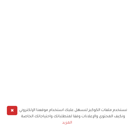
✖
نستخدم ملفات الكوكيز لنسهل عليك استخدام موقعنا الإلكتروني
ونكيف المحتوى والإعلانات وفقا لمتطلباتك واحتياجاتك الخاصة
المزيد