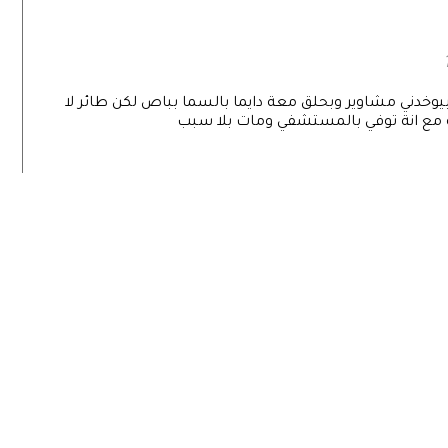
احلم فية انة بيوخدني مشاوير وبحلق معة دايما بالسما بباص لكن طائر لا
ة مع انة توفي بالمستشفي ومات بلا سبب