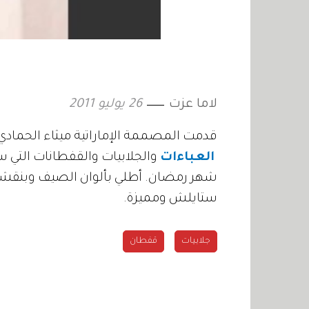
لاما عزت
26 يوليو 2011
قدمت المصممة الإماراتية ميثاء الحمادي
العباءات
والجلابيات والقفطانات التي س
شهر رمضان. أطلي بألوان الصيف وبنقشات
ستايلش ومميزة.
جلابيات
قفطان