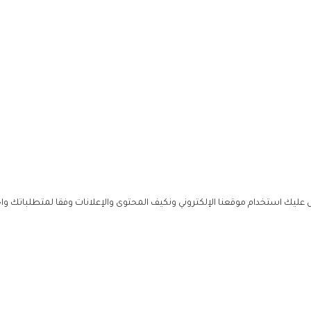
ليك استخدام موقعنا الإلكتروني ونكيف المحتوى والإعلانات وفقا لمتطلباتك وا
حملوا ت
ص
زهرة ال