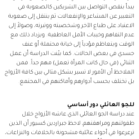
يبدأ بنقص التواصل بين الشريكين كالصعوبة في
التعبير عن المشاعر والإنفعالات ثم ينتقل إلى صعوبة
الاعتياد على طباع الآخر وشخصيته ووتيرته، وصولاً إلى
عدم التفاهم وخيبات الأمل العاطفية. ويزداد ذلك مع
الوقت ويتعاظم مؤدياً إلى خيانة محتملة أو عنف
جسدي في بعض الحالات. كما بيّنت الدراسة أن عمل
الثنائي (في حال كانت المرأة تعمل) مهم جداً. فمن
الملاحظ أن الأمور لا تسير بشكل مثالي بين كافة الأزواج
بل تختلف بحسب أدوارهم وأماكنهم في المجتمع.
للجو العائلي دور أساسي
عند دراسة الجو العائلي الذي عاشه الأزواج خلال
طفولتهم ومراهقتهم، لاحظ جيراردين كسيور أن الذين
ترعرعوا في أجواء عائلية مشحونة بالخلافات والنزاعات،