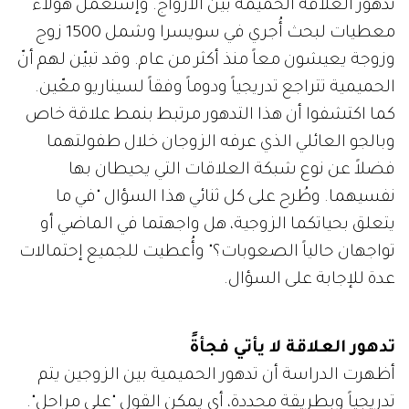
تدهور العلاقة الحميمة بين الأزواج. وإستعمل هؤلاء
معطيات لبحث أُجري في سويسرا وشمل 1500 زوج
وزوجة يعيشون معاً منذ أكثر من عام. وقد تبيّن لهم أنّ
الحميمية تتراجع تدريجياً ودوماً وفقاً لسيناريو معّين.
كما اكتشفوا أن هذا التدهور مرتبط بنمط علاقة خاص
وبالجو العائلي الذي عرفه الزوجان خلال طفولتهما
فضلاً عن نوع شبكة العلاقات التي يحيطان بها
نفسيهما. وطُرح على كل ثنائي هذا السؤال "في ما
يتعلق بحياتكما الزوجية، هل واجهتما في الماضي أو
تواجهان حالياً الصعوبات؟" وأُعطيت للجميع إحتمالات
عدة للإجابة على السؤال.
تدهور العلاقة لا يأتي فجأةً
أظهرت الدراسة أن تدهور الحميمية بين الزوجين يتم
تدريجياً وبطريقة محددة، أي يمكن القول "على مراحل".