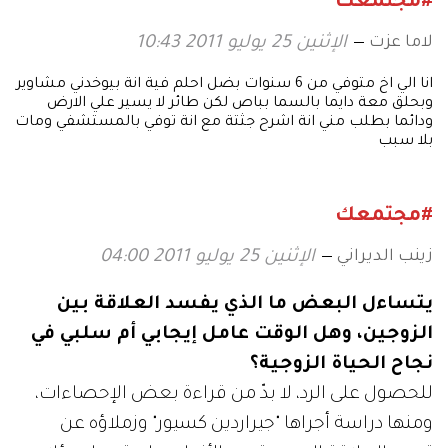
#مجتمعك
لاما عزت
الإثنين 25 يوليو 2011 10:43
انا الي اخ متوفي من 6 سنوات بضل احلم فية انة بيوخدني مشاوير
وبحلق معة دايما بالسما بباص لكن طائر لا يسير علي الارض
ودائما بطلب مني انة اشرح جثتة مع انة توفي بالمستشفي ومات
بلا سبب
#مجتمعك
زينب الديراني
الإثنين 25 يوليو 2011 04:00
يتساءل البعض ما الذي يفسد العلاقة بين
الزوجين، وهل الوقت عامل إيجابي أم سلبي في
نجاح الحياة الزوجية؟
للحصول على الرد، لا بدّ من قراءة بعض الإحصاءات،
ومنها دراسة أجراها "جيراردين كسيور" وزملاؤه عن