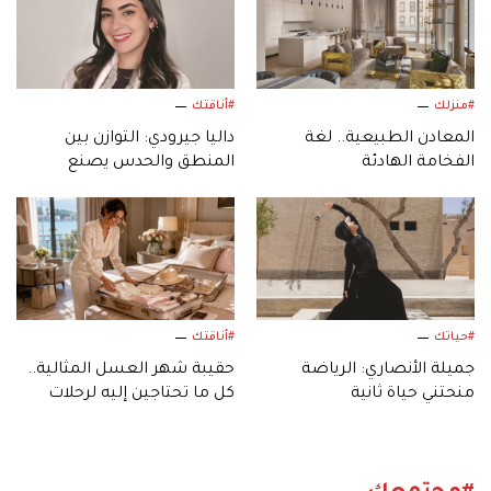
#منزلك
#أناقتك
المعادن الطبيعية.. لغة
داليا جيرودي: التوازن بين
الفخامة الهادئة
المنطق والحدس يصنع
التصميم
#حياتك
#أناقتك
جميلة الأنصاري: الرياضة
حقيبة شهر العسل المثالية..
منحتني حياة ثانية
كل ما تحتاجين إليه لرحلات
2026