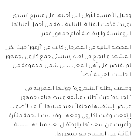
وخلال الأمسية الأولى التي أحيتها على مسرح "سيدي
بوزيد"، قدّمت الفنانة اللبنانية باقة من أجمل أغنياتها
الرومنسية والإيقاعية أمام جمهور غفير.
المحطة الثانية في المهرجان كانت في "أزمور" حيث تكرر
المشهد والنجاح في لقاء إستثنائي جمع كارول بجمهور
لم يقتصر على أهل المغرب، بل شمل مجموعة من
الجاليات العربية أيضاً.
وختمت بطلة "الشحرورة" جولتها المغربية في
"الجديدة" حيث أطلت متألقة وسط هتاف جمهور
عريض إستقبلها محتفلاً بعيد ميلادها. آلاف الأصوات
إرتفعت وغنت لكارول ومعها. وقد بدت النجمة مثأثرة،
وأعربت عن سعادتها بإلإحتفال بعيد ميلادها للسنة
الثانية على المسرح مع جمهورها.