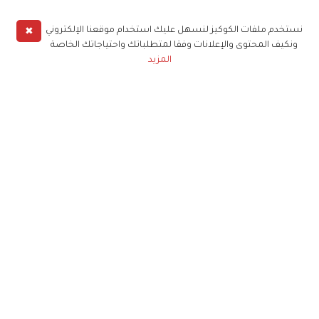
✖
نستخدم ملفات الكوكيز لنسهل عليك استخدام موقعنا الإلكتروني
ونكيف المحتوى والإعلانات وفقا لمتطلباتك واحتياجاتك الخاصة
المزيد
حملوا تطبيق
زهرة الخليج
الاشتراك للحصول على ملخص أسبوعي على بريدك
الإلكتروني