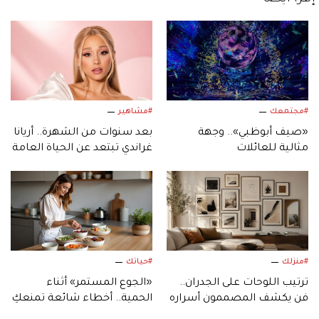
#مجتمعك
#مشاهير
«صيف أبوظبي».. وجهة
بعد سنوات من الشهرة.. أريانا
مثالية للعائلات
غراندي تبتعد عن الحياة العامة
وتكشف السبب
#منزلك
#حياتك
ترتيب اللوحات على الجدران..
«الجوع المستمر» أثناء
فن يكشف المصممون أسراره
الحمية.. أخطاء شائعة تمنعكِ
من تحقيق أهدافكِ