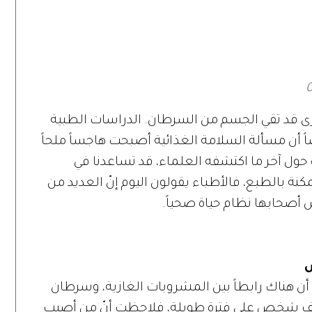
 فوائدها
بجسمكِ في هذه
المرحلة؟
ى قد تقي الجسم من السرطان. الدراسات الطبية
أن مسألة السلامة الغذائية أصبحت هاجساً ملحاً
حول آخر ما اكتشفه العلماء، قد تساعدنا في
مكنة بالطبع، فالأطباء يقولون اليوم إنّ العديد من
 أصحابها نظام حياة صحياً.
س
 أن هناك رابطاً بين المشروبات الغازية، وسرطان
كرياس. راقبت الدراسة عينة من 60 ألف شخص على فترة طويلة، فلاحظت أنّ من أصيب