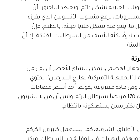
ت الغازية بشكل دائم. ويعتقد الباحثون أنّ
لمشروبات، يرفع منسوب الأنسولين الذي يفرزه
ا، ينتج عنه تشكل خلايا خبيثة. بالطبع، فإنّ
ندرةً، لكنّه للأسف من السرطانات الفتاكة. إذ أنّ
ئة
 الجهاز الهضمي، يمكن للشاي الأخضر أن يقي من
 لـ "الجمعية الأميركية لعلاج السرطان". يحتوي
ل، وهي مادة معروفة بكونها أحد أشهر مضادات
الأكسدة. خلال هذه الدراسة، راقب العلماء 170 مريضاً بسرطان الرئة، وتبين أن من لا يشربون
ّ بكثير ممن يستهلكونه بانتظام.
الأطباق الشرقية، كما يستعمل كثيرون الكركم
 دور هذه البهارات في الوقاية من السرطان. مركز