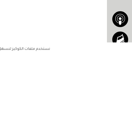
نستخدم ملفات الكوكيز لنسهل ع
الاشتراك للحصول على ملخ
أسبوعي على بريدك الإلكتروني
الرئيسية
مشاهير
أناقتك
لن تتم مشاركة بياناتكم الشخصية مع أ
جمالك
طرف ثالث
مجتمعك