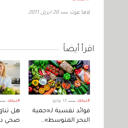
لاما عزت
20 ابريل 2011
اقرأ أيضاً
13 يوليو
#حياتك
#حياتك
فوائد نفسية لـ«حمية
هل تنا
البحر المتوسط»..
صحي دائ