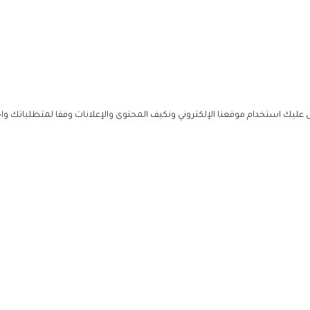
ليك استخدام موقعنا الإلكتروني ونكيف المحتوى والإعلانات وفقا لمتطلباتك وا
حملوا ت
ص
زهرة ال
ي