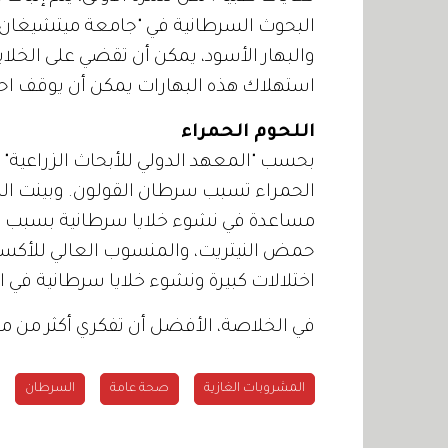
البحوث السرطانية في "جامعة ميتشيغان" ا
والبهار الأسود، يمكن أن تقضي على الخلايا
استهلاك هذه البهارات يمكن أن يوقف احتم
اللحوم الحمراء
بحسب "المعهد الدولي للأبحاث الزراعية" ف
الحمراء تسبب سرطان القولون. وبينت الد
مساعدة في نشوء خلايا سرطانية بسبب الل
حمض النيتريت، والمنسوب العالي للأكسدة
اختلالات كبيرة ونشوء خلايا سرطانية في ا
في الخلاصة، الأفضل أن تفكري أكثر من مر
المشروبات الغازية
صحة عامة
السرطان