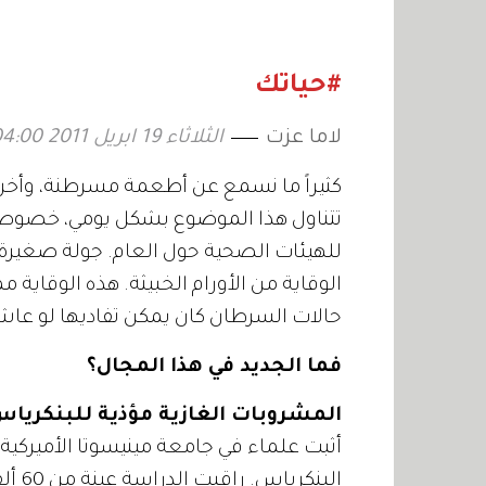
تعرفي إليها!
قد تقلل
#حياتك
لاما عزت
الثلاثاء 19 ابريل 2011 04:00
كثيراً ما نسمع عن أطعمة مسرطنة، وأخر
تتناول هذا الموضوع بشكل يومي، خصوصاً 
للهيئات الصحية حول العام. جولة صغيرة 
الوقاية من الأورام الخبيثة. هذه الوقاية م
حالات السرطان كان يمكن تفاديها لو عاش
فما الجديد في هذا المجال؟
المشروبات الغازية مؤذية للبنكريا
أثبت علماء في جامعة مينيسوتا الأميركية
البن