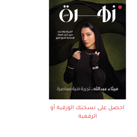
احصل على نسختك الورقية أو
الرقمية