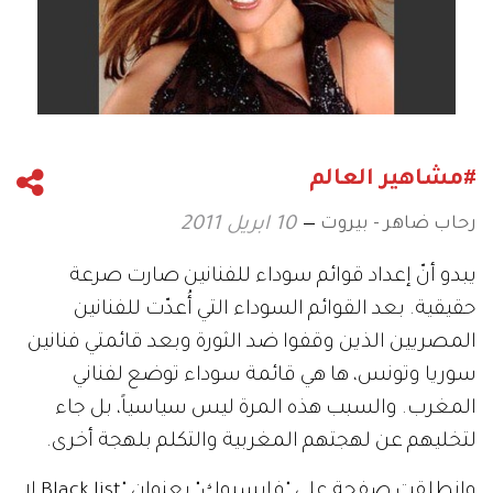
#مشاهير العالم
رحاب ضاهر - بيروت
10 ابريل 2011
يبدو أنّ إعداد قوائم سوداء للفنانين صارت صرعة
حقيقية. بعد القوائم السوداء التي أُعدّت للفنانين
المصريين الذين وقفوا ضد الثورة وبعد قائمتي فنانين
سوريا وتونس، ها هي قائمة سوداء توضع لفناني
المغرب. والسبب هذه المرة ليس سياسياً، بل جاء
لتخليهم عن لهجتهم المغربية والتكلم بلهجة أخرى.
وانطلقت صفحة على "فايسبوك" بعنوان "Black list لا