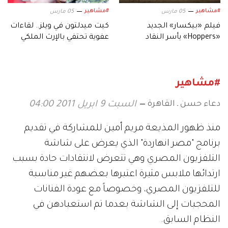
#مشاهير
#مشاهير
05 مارس
05 مارس
فيلم «بيكسار» الجديد
كيت ميدلتون في ويلز.. لقاءات
«Hoppers» يأسر النقاد
عفوية تحتفي بالإرث الملكي
بعالمه.. وشخصياته المميزة
#مشاهير
دعاء حسن ـ القاهرة
السبت 9 ابريل 2011 04:00
منذ ظهور المذيعة مريم أمين للمشاركة في تقديم
برنامج "مصر انهاردة" الذي يعرض على شاشة
التلفزيون المصري وهي تتعرض لانتقادات حادة بسبب
ارتدائها ملابس مثيرة اعتبرها بعضهم غير مناسبة
للتلفزيون المصري، وخصوصاً مع عودة الفنانات
المحجبات إلى الشاشة بعدما تم استعبادهن في
النظام السابق.