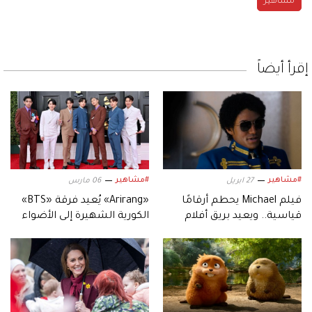
مشاهير
إقرأ أيضاً
#مشاهير
#مشاهير
27 ابريل
06 مارس
فيلم Michael يحطم أرقامًا
«Arirang» يُعيد فرقة «BTS»
قياسية.. ويعيد بريق أفلام
الكورية الشهيرة إلى الأضواء
السيرة الموسيقية