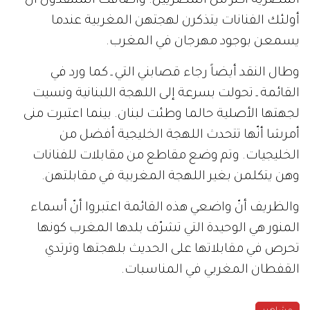
المصرية أكثر من المصريين. وأضافت المنتقدون أنّ
أولئك الفنانات يتذكرن لهجتهن المغربية عندما
يسمعن بوجود مهرجان في المغرب.
وطال النقد أيضاً رجاء قصابني التي ـ كما ورد في
القائمة ـ تحولت بسرعة إلى اللهجة اللبنانية ونسيت
لجهتها الأصلية حالما وطئت لبنان. بينما اعتبرت منى
أمرشا أنّها تتحدث اللهجة الخليجية أفضل من
الخليجيات. وتم وضع مقاطع من مقابلات للفنانات
وهن يتكلمن بغير اللهجة المغربية في مقابلتهن.
والظريف أنّ واضعي هذه القائمة اعتبروا أنّ أسماء
المنور هي الوحيدة التي تشرّف بلدها المغرب كونها
تحرص في مقابلاتها على الحديث بلهجتها وترتدي
القفطان المغربي في المناسبات.