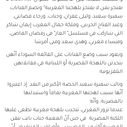
نفتخر بمن لا يفتخر بلهجتنا المغربية" وتضم الفنانات
سميرة سعيد، وليلى غفران، وجنات، ورجاء قصابني،
وعبد الفتاح الجربني، وملكة جمال المغرب إيمان شاكر
التي شاركت في مسلسل" العار" في رمضان الماضي،
وميساء مغربي، وهدى سعد ومنى أمرشا.
ويعود سبب وضع الفنانات على القائمة السوداء أنّهن
يتحدثن باللهجة المصرية أو اللبنانية في مقابلاتهن
التلفزيونية.
ونالت سميرة سعيد الحصة الأكبر من النقد. إذ اعتبروا
أنّها نسيت لهجتها المغربية تماماً واستبدلتها
بالمصرية، وأنّه
عندما تزور المغربي، تتحدث بلهجة مغربية تطغى عليها
اللكنة المصرية. في حين أنّ المغنية جنات باتت تتقن