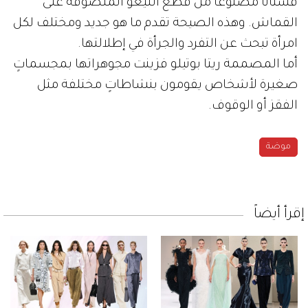
فستاناً مصنوعاً من قطع الليغو الملصوقة على
القماش. وهذه الصيحة تقدم ما هو جديد ومختلف لكل
امرأة تبحث عن التفرد والجرأة في إطلالتها.
أما المصممة ريتا بوتيلو فزينت مجوهراتها بمجسماتٍ
صغيرة لأشخاص يقومون بنشاطاتٍ مختلفة مثل
الفقز أو الوقوف.
موضة
إقرأ أيضاً