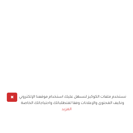
✖
نستخدم ملفات الكوكيز لنسهل عليك استخدام موقعنا الإلكتروني
ونكيف المحتوى والإعلانات وفقا لمتطلباتك واحتياجاتك الخاصة
المزيد