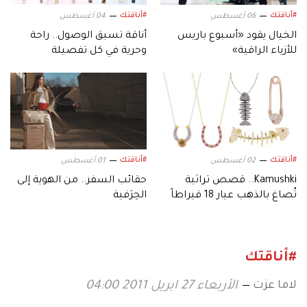
#أناقتك
#أناقتك
06 أغسطس
04 أغسطس
الخيال يقود «أسبوع باريس
أناقة تسبق الوصول.. راحة
للأزياء الراقية»
وحرية في كل تفصيلة
#أناقتك
#أناقتك
02 أغسطس
01 أغسطس
Kamushki.. قصص تراثية
حقائب السفر.. من الهوية إلى
تُصاغ بالذهب عيار 18 قيراطاً
الحِرَفية
#أناقتك
لاما عزت
الأربعاء 27 ابريل 2011 04:00