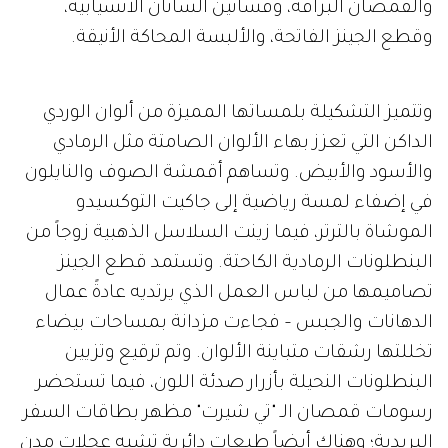
والقمصان البراقة، وفساتين الساتان الانسيابية،
وقطع الجينز الفاتحة، والألبسة المحاكة الأنيقة.
وتتميز التشكيلة بلمساتها المميزة من ألوان الوردي
الداكن التي تعزز بهاء الألوان الصامتة مثل الرمادي
والأسود والأبيض. وتساهم أقمشة الصوف والنايلون
في إضفاء لمسة رياضية إلى جاكيت التوكسيدو
الموشاة بالترتر، فيما زينت السلاسل الذهبية زوجاً من
البنطلونات الرمادية الكاحتة. وتستمد قطع الجينز
تصاميمها من لباس العمل الذي يرتديه عادةً عمال
الدهانات والجبس – فجاءت مزدانة بمساحات بيضاء
تخللتها رشقات متباينة الألوان. وتم ترقيع وتزيين
البنطلونات النحيلة بأزرار صدئة اللون، فيما تستحضر
رسومات قمصان الـ "تي شيرت" مظهر بطاقات السفر
البريدية؛ وهناك أيضاً طبعات دائرية تشبه عجلات مدن