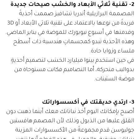
2- تقنية ثلاثي الأبعاد والخشب صيحات جديدة
المصممة البرازيلية أندريا تشافيز صممت أحذيةً
فريدةً من نوعها بالاعتماد على تقنية ثلاثي الأبعاد أو 3D
وقدمتها في أسبوع نيويورك للموضة في يناير الماضي.
وهذه الأحذية تبدو كمجسماتٍ هندسية ذات أسطح
ملساء وزوايا حادة.
في حين استخدم بينوا ميليارد الخشب لتصميم أحذيةٍ
بدواليب متحركة، أما التصاميم فكانت مستوحاة من
موضة الستينات.
3- ارتدي حديقتك في أكسسواراتك
أصبح بإمكانك اليوم أخذ نباتاتك معك أينما ذهبت دون
القلق عليها من الذبول وذلك لأن المصمم هافستين
جوليوسن قدم مجموعةً من الأكسسوارات المزينة