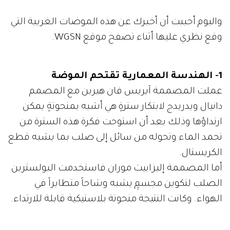
واليوم أحببت أن أخبرك عن هذه الموضات الغريبة التي
وقع نظري عليها أثناء تصفح موقع WGSN.
1- الهندسة المعمارية تقتحم الموضة
عملت المصممة آيريس فان هيربن مع المصمم
دانيال ويدريدج لابتكار سترةٍ هي أشبه بمنحوتةٍ يمكن
ارتداؤها وذلك بعد أن استوحت فكرة هذه السترة من
تجمد الماء وتحوله من سائل إلى صلب بما يشبه قطع
الكريستال.
أما المصممة إليزابيث موران فاستخدمت البولسترين
الصلب لتكوين مجسمٍِ يشبه وشاحاً متطايراً في
الهواء. وكانت النتيجة منحوتة بلاستيكية قابلة للارتداء.