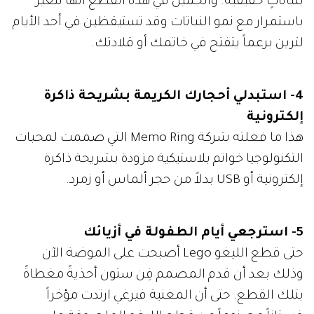
بنباتاتٍ حقيقية. والجميل في هذه القطع أنها تتغير
باستمرار مع نمو النباتات وقد تستيقظين في أحد الأيام
لترين برعماً يتفتح في خاتمك أو قلادتك.
4- استبدلي أحجارك الكريمة بشريحة ذاكرة
إلكترونية
هذا ما فعلته شركة Memo Ring التي صممت لمحبات
التكنولوجيا خواتم بلاستيكية مزودة بشريحة ذاكرة
إلكترونية أو USB بدلاً من حجر ألماس أو زمرد.
5- استرجعي أيام الطفولة في أزيائك
حتى قطع الليغو Lego أصبحت على الموضة الآن
وذلك بعد أن قدم المصمم فِن ستون أحذيةً مغطاةً
بتلك القطع. حتى أن المغنية فيرغي ارتدت مؤخراً