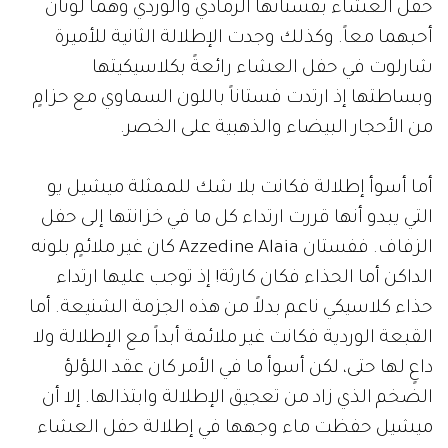
حفل العشاء بفستانها الرمادي والوردي وهما لونان
أحبهما معاً. وكذلك وجدت الإطلالة الثانية للأميرة
شارلوت في حفل العشاء رائعةً بكلاسيكيتها
وبساطتها إذ ارتدت فستاناً باللون السماوي مع حزامٍ
من الأحجار البيضاء والذهبية على الخصر.
أما أسوأ إطلالة فكانت بلا شك للممثلة ميشيل يو
التي يبدو أنها قررت ارتداء كل ما في خزانتها إلى حفل
الزفاف. ففستان Azzedine Alaia كان غير ملائمٍ بلونه
الداكن أما الحذاء فكان كارثة! إذ توجب عليها ارتداء
حذاء كلاسيكي ناعم بدلاً من هذه الجزمة الشنيعة. أما
القبعة الوردية فكانت غير ملائمة أبداً مع الإطلالة ولا
داعٍ لها حتى، لكن أسوأ ما في الأمر كان عقد اللؤلؤ
الضخم الذي زاد من تعجيق الإطلالة وابتذالها. إلا أن
ميشيل حفظت ماء وجهها في إطلالة حفل العشاء