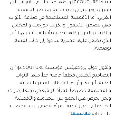
تتبناها JZ COUTURE ويظهر هذا جلياً في الأثواب التي
تتميز بجوهر شرقي فريد مدمج بعناصر التصميم
الغربي. أما الأقمشة المستخدمة في صناعة الأثواب
فهي تتضمن الشيفون والكريب جورجيت والمخمل
والكريب والحرير وكلها مطرزة بأسلوب آسيوي، الأمر
الذي يضفي عليها عصرية ساحرة إلى جانب لمسة
بوهيمية.
وتقول جوليا بروخفيتس، مؤسسة JZ COUTURE: "إن
التصاميم تتضمن قطعاً خاصة جداً، منها الأثواب
الغنية بألوانها وأزياء القفطان المميزة الجذابة
والمصممة خصيصاً للمرأة الراقية في دولة الإمارات.
ونحن نحرص على الجمع بين التصاميم والأقمشة
الخالدة التي تعزز فردية المرأة وتضفي لمسة عصرية
على خزانة
ملابسها
".