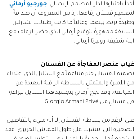
أحداً باختيارها لدار المصمم الإيطالي
جورجيو أرماني
لتصميم فستان زفافها. إذ من المعروف أن صداقةً
وطيدةً تربط بينهما وغالباً ما كانت إطلالات تشارلين
السابقة ممهورةً بتوقيع أرماني الذي حضر الزفاف مع
ابنة شقيقه روبيرتا أرماني.
غياب عنصر المفاجأة عن الفستان
تصميم الفستان جاء متناغماً مع الستايل الذي اعتدناه
من الأميرة والمتمثل بالبساطة الراقية البعيدة عن
المبالغة. وقد نجح أرماني بتجسيد هذا الستايل ببراعةٍ
في فستانٍ من Giorgio Armani Privé.
على الرغم من بساطة الفستان إلا أنه مليء بالتفاصيل
الصغيرة التي انتشرت على طول القماش الحريري. فقد