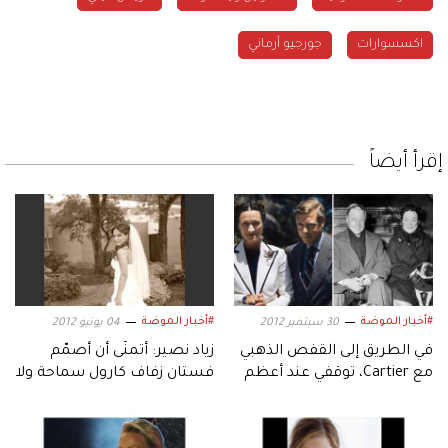
اكسسوارات
جورجيو أرماني
إقرأ أيضاً
#أخبار الموضة
#أخبار الموضة
30 سبتمبر 2012
04 يونيو 2012
في الطريق إلى القفص الذهبي
زياد نصير: أتمنّى أن أُصمّم
مع Cartier، توقفي عند أعظم
فستان زفاف كارول سماحة ولا
قصَص الحب في العالم!
أحد ينافس إيلي صعب!