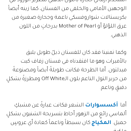
استخدم أرماني حجارةً باللون الذهبي لتطريز الورود في
الوجهين الأمامي والخلفي من الفستان، كما زينه أيضاً
بكريستالات شواروفسكي ناعمة وجحارة صغيرة من
عرق اللؤلؤ أو Mother of Pearl بدرجاتٍ من اللون
الذهبي.
وكما تمنينا فقد كان للفستان ذيلٌ طويل يليق
بالأميرات وهو ما افتقدناه في فستان زفاف كيت
ميدلتون. أما الطرحة فكانت طويلةً أيضاً ومصنوعةً
من حرير التول الناعم بلون الـOff White ومطرزةً بشكلٍ
دقيقٍ وناعم.
أما
أكسسوارات
الشعر فكانت عبارةً عن مشبكٍ
ألماسي رائعٍ من الزهور أحاط بتسريحة الشنيون بشكلٍ
جميل.
المكياج
كان بسيطاً وناعماً كعادة أي عروسٍ