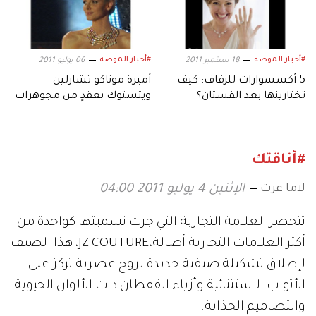
#أخبار الموضة
#أخبار الموضة
18 سبتمبر 2011
06 يوليو 2011
5 أكسسوارات للزفاف: كيف
أميرة موناكو تشارلين
تختارينها بعد الفستان؟
ويتستوك بعقدٍ من مجوهرات
طبّاع يوم زفافها
#أناقتك
لاما عزت
الإثنين 4 يوليو 2011 04:00
تتحضر العلامة التجارية التي جرت تسميتها كواحدة من
أكثر العلامات التجارية أصالة،JZ COUTURE، هذا الصيف
لإطلاق تشكيلة صيفية جديدة بروح عصرية تركز على
الأثواب الاستثنائية وأزياء القفطان ذات الألوان الحيوية
والتصاميم الجذابة.