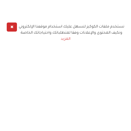
✖
نستخدم ملفات الكوكيز لنسهل عليك استخدام موقعنا الإلكتروني
ونكيف المحتوى والإعلانات وفقا لمتطلباتك واحتياجاتك الخاصة
المزيد
حملوا تطبيق
زهرة الخليج
الاشتراك للحصول على ملخص أسبوعي على بريدك