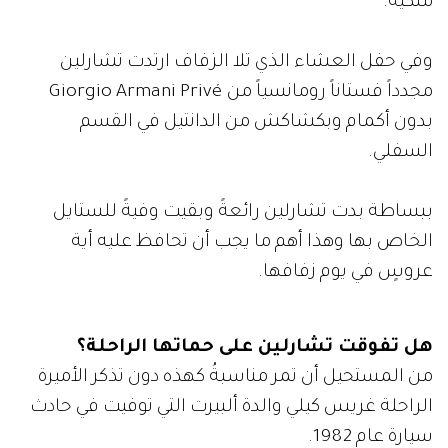
ملكية.
وفي حفل العشاء الذي تلا الزفاف ارتدت تشارلين
مجدداً فستاناً رومانسياً من Giorgio Armani Privé
بدون أكمام وبكشاكش من الدانتيل في القسم
السفلي.
ببساطة بدت تشارلين رائعةً وبقيت وفيةً للستايل
الخاص بها وهذا أهم ما يجب أن تحافظ عليه أية
عروسٍ في يوم زفافها.
هل تفوقت تشارلين على حماتها الراحلة؟
من المستحيل أن تمر مناسبةُ كهذه دون تذكر الأميرة
الراحلة غريس كيلي والدة ألبيرت التي توفيت في حادث
سيارة عام 1982.