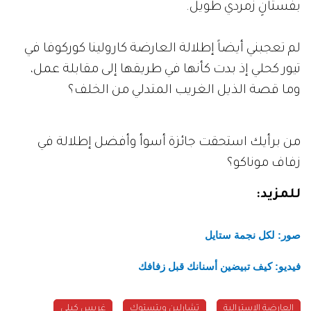
بفستانٍ زمردي طويل.
لم تعجبني أيضاً إطلالة العارضة كارولينا كوركوفا في
تيور كحلي إذ بدت كأنها في طريقها إلى مقابلة عمل،
وما قصة الذيل الغريب المتدلي من الخلف؟
من برأيك استحقت جائزة أسوأ وأفضل إطلالة في
زفاف موناكو؟
للمزيد:
صور: لكل نجمة ستايل
فيديو: كيف تبيضين أسنانك قبل زفافك
العارضة الاسترالية
تشارلين ويتستوك
غريس كيلي