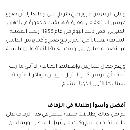
وعلى الرغم من مرور زمنٍ طويلٍ على وفاتها إلا أن صورة
غريس الرائعة في يوم زفافها بقيت محفورةً في أذهان
الكثيرين. ففي ذلك اليوم من عام 1956 ارتدت الممثلة
السابقة فستاناً من الحرير مع صدرٍ وأكمامٍ من الدانتيل
من تصميم هيلين روز. وبدت بغاية الأنوثة والرومانسية.
ورغم جمال تشارلين وإطلالتها المثالية إلا أنني ما زلت
أعتقد أن غريس كيلي لا تزال عروس موناكو المتوجة
بستايلها الأزلي الذي لا يشيخ.
أفضل وأسوأ إطلالة في الزفاف
لم تكن هناك إطلالات ملفتة للنظر في هذا الزفاف على
خلاف زفاف ويليام وكيت في أبريل الماضي، وربما كان