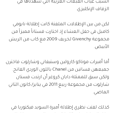
السبب غياب القبعات الغريبة التي شهدناها في
الزفاف الإنكليزي.
لكن من بين الإطلالات الملفتة كانت إطلالة نايومي
كامبل في حفل العشاء إذ اختارت فستاناً مميزاً من
مجموعة Givenchy لخريف 2009 مع كاب من الريش
الأبيض.
أما أميرات موناكو كارولين وستيفاني وشارلوت فاخترن
جميعهن فساتين من Chanel باللون الوردي الفاتح.
ولكن سبق للممثلة دايان كروغر أن ارتدت فستان
شارلوت من مجموعة ربيع 2011 في يناير/ كانون الثاني
الماضي.
كذلك لفتت نظري إطلالة أميرة السويد فيكتوريا في