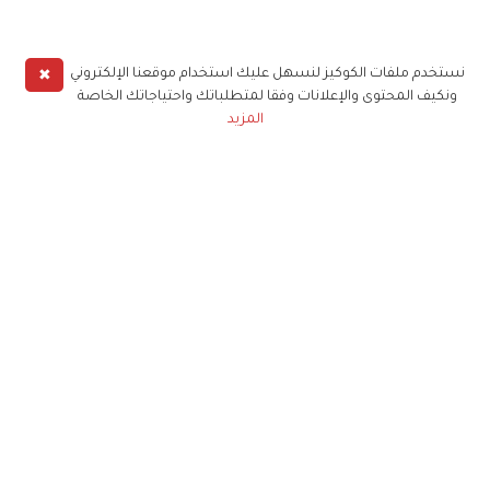
✖
نستخدم ملفات الكوكيز لنسهل عليك استخدام موقعنا الإلكتروني
ونكيف المحتوى والإعلانات وفقا لمتطلباتك واحتياجاتك الخاصة
المزيد
حملوا تطبيق
زهرة الخليج
الاشتراك للحصول على ملخص أسبوعي على بريدك
الإلكتروني