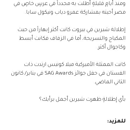
ومنذ أيامٍ قليلةٍ أطلت به مجدداً في عرسٍ خاصٍ في
مصر أحيته بمشاركة عمرو دياب ونيكول سابا.
إطلالة شيرين في بيروت كانت أكثر إبهاراً من حيث
المكياج والتسريحة، أما في الزفاف فكانت أبسط
وكاجوال أكثر.
كانت الممثلة الأميركية ميلا كونيس ارتدت ذات
الفستان في حفل جوائز SAG Awards في يناير/ كانون
الثاني الماضي.
بأي إطلالةٍ ظهرت شيرين أجمل برأيك؟
للمزيد: