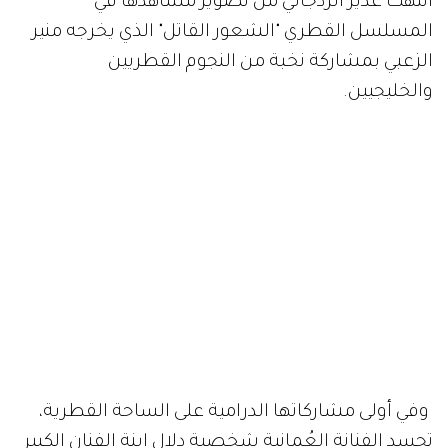
انتهت غدير الزدجالي من تصوير مشاهدها في
المسلسل القطري "الشعور القاتل" الذي يخرجه منير
الزعبي بمشاركة نخبة من النجوم القطريين
والخليجيين.
وفي أولى مشاركاتها الدرامية على الساحة القطرية،
تجسد الفنانة العُمانية شخصية دلال ابنة الفنان الكبير