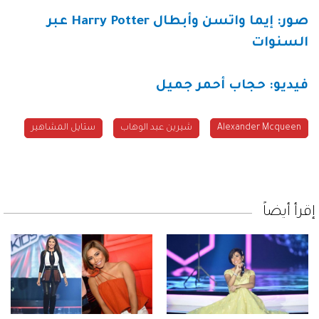
صور: إيما واتسن وأبطال
Harry Potter
عبر
السنوات
فيديو: حجاب أحمر جميل
Alexander Mcqueen
شيرين عبد الوهاب
ستايل المشاهير
إقرأ أيضاً