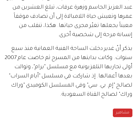
عبد العزيز الجاسم وزهرة عرفات، تبلغ العشرين من
عمرها وتعيش حياة اللامبالاة إلى أن تصادف موقفاً
معيناً يجعلها تغيّر مجرى حياتها. هكذا، تنقلب من
إنسانة مرحة إلى شخصية أخرى.
يذكر أنّ غدير دخلت الساحة الفنية العمانية منذ سبع
سنوات. وكانت بدايتها من المسرح ثم خاضت عام 2007
أولى تجاربها التلفزيونية مع مسلسل "يرام"، وتوالت
بعدها أعمالها. إذ شاركت في مسلسل "أيام السراب"
لصالح "إم. بي. سي" وفي المسلسل الكوميدي "وراك
وراك" لصالح القناة السعودية.
مشاهير