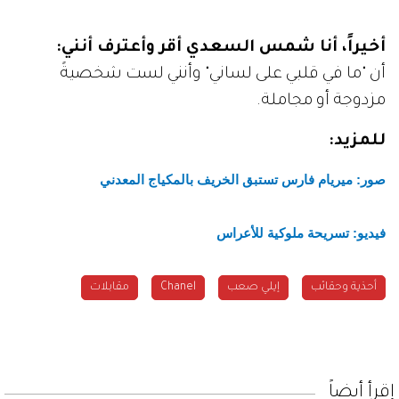
أخيراً، أنا شمس السعدي أقر وأعترف أنني:
أن "ما في قلبي على لساني" وأنني لست شخصيةً
مزدوجة أو مجاملة.
للمزيد:
صور: ميريام فارس تستبق الخريف بالمكياج المعدني
فيديو: تسريحة ملوكية للأعراس
أحذية وحقائب
إيلي صعب
Chanel
مقابلات
إقرأ أيضاً