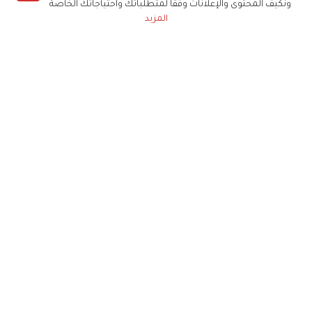
ونكيف المحتوى والإعلانات وفقا لمتطلباتك واحتياجاتك الخاصة
المزيد
حملوا تطبيق
زهرة الخليج
الاشتراك للحصول على ملخص أسبوعي على بريدك
الإلكتروني