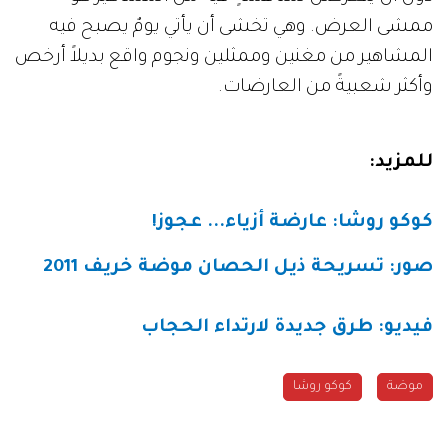
ممشى العرض. وهي تخشى أن يأتي يومٌ يصبح فيه
المشاهير من مغنين وممثلين ونجوم واقع بديلاً أرخص
وأكثر شعبيةً من العارضات.
للمزيد:
كوكو روشا: عارضة أزياء... عجوز!
صور: تسريحة ذيل الحصان موضة خريف 2011
فيديو: طرق جديدة لارتداء الحجاب
موضة
كوكو روشا