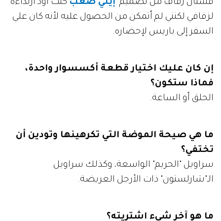
فستان زفاف من تصميم
إيلي صعب
كنت أود ارتداءه
لزفافي لكنني لم أتمكن من الحصول عليه لأنه كان علي
السفر إلى باريس لإحضاره.
إن كان عليك اختيار قطعة أكسسوار واحدة،
فماذا ستكون؟
الحلق أو الساعة.
ما هي صيحة الموضة التي تكرهينها وتودين أن
تختفي؟
سراويل "الحريم" الواسعة، وكذلك سراويل
الـ"شارلستون" ذات الأرجل العريضة.
ما هو آخر شيء اشتريته؟