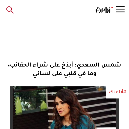
شمس السعدي: أبذخ على شراء الحقائب،
وما في قلبي على لساني
#أناقتك