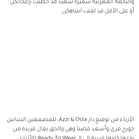
والنجمة المغربية سميرة سعيد قد حظيت بإعجابكن
أو على الأقل قد لفتت انتباهكن.
الأزياء من توقيع دار Azzi & Osta، للمصممين الشابين
جورج قزي وأسعد قصتا وهي والحق يقال فريدة من
نوعها كونها قريبة إلى الـ Ready To Wear (الأزياء