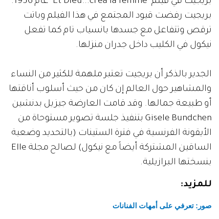
بريجيت في فيلم "Et Dieu...crea la femme" عام 1956.
بريجيت رفضت قيود المجتمع في هذا الفيلم وباتت
ترقص وتتفاعل مع جسدها بانسياب تام كما تفعل
نيكول في الكليب داخل جدران منزلها.
الجدير بالذكر أن بريجيت تعتبر ملهمة للكثير من النساء
والمشاهير حول العالم إن كان من حيث أسلوب أناقتها
أو طبيعة جمالها. وقد قامت العارضة جيزيل بدنشين
Gisele Bundchen بتنفيذ جلسة تصوير مستوحاة من
الأيقونة الفرنسية في فترة الستينات (بالتحديد وضعية
الساقين المشتركة أيضاً مع نيكول) لصالح مجلة Elle
بنسختها البرازيلية.
للمزيد:
صور: تعرفي على أمهات الفنانات