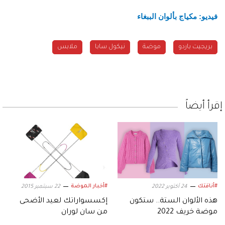
فيديو: مكياج بألوان الببغاء
بريجيت باردو
موضة
نيكول سابا
ملابس
إقرأ أيضاً
#أناقتك
#أخبار الموضة
24 أكتوبر 2022
22 سبتمبر 2015
هذه الألوان الستة.. ستكون
إكسسواراتك لعيد الأضحى
موضة خريف 2022
من سان لوران