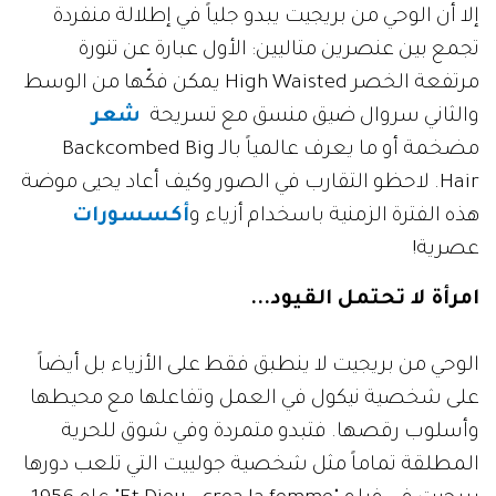
إلا أن الوحي من بريجيت يبدو جلياً في إطلالة منفردة
تجمع بين عنصرين متاليين: الأول عبارة عن تنورة
مرتفعة الخصر High Waisted يمكن فكّها من الوسط
والثاني سروال ضيق منسق مع تسريحة
شعر
مضخمة أو ما يعرف عالمياً بالـ Backcombed Big
Hair. لاحظو التقارب في الصور وكيف أعاد يحيى موضة
هذه الفترة الزمنية باسخدام أزياء و
أكسسورات
عصرية!
امرأة لا تحتمل القيود...
الوحي من بريجيت لا ينطبق فقط على الأزياء بل أيضاً
على شخصية نيكول في العمل وتفاعلها مع محيطها
وأسلوب رقصها. فتبدو متمردة وفي شوق للحرية
المطلقة تماماً مثل شخصية جولييت التي تلعب دورها