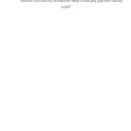
ونكيف المحتوى والإعلانات وفقا لمتطلباتك واحتياجاتك الخاصة
المزيد
حملوا تطبيق
زهرة الخليج
الاشتراك للحصول على ملخص أسبوعي على بريدك
الإلكتروني
لن تتم مشاركة بياناتكم الشخصية مع أي طرف ثالث