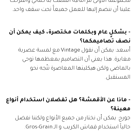
مجموعتنا الأولى ثم الثانية اقتنعت بنا كثنائي واقترحت
علينا أن ننضم إليها للعمل جميعآً تحت سقف واحد.
- بشكلٍ عام وبكلمات مختصرة، كيف يمكن أن
نصف تصاميمكما؟
أسعد: يمكن أن نقول Vintage مع لمسة عصرية
مغايرة. هذا يعني أن التصاميم بمعظمها توحي
بالماضي ولكن هيكليتها المعاصرة تتّجه نحو
المستقبل.
- ماذا عن الأقمشة؟ هل تفضلان استخدام أنواع
معينة؟
جورج: يمكن أن نختار من جميع الأنواع ولكننا نفضل
حالياً استخدام قماش الكريب و الـ Gros-Grain.