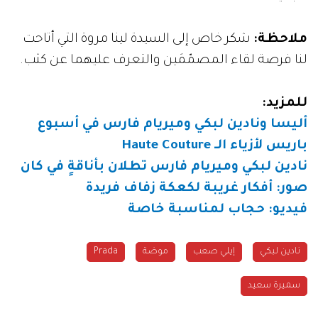
ملاحظة:
شكر خاص إلى السيدة لينا مروة التي أتاحت
لنا فرصة لقاء المصمّمَين والتعرف عليهما عن كثب.
للمزيد:
أليسا ونادين لبكي وميريام فارس في أسبوع
باريس لأزياء الـ Haute Couture
نادين لبكي وميريام فارس تطلان بأناقةٍ في كان
صور: أفكار غريبة لكعكة زفاف فريدة
فيديو: حجاب لمناسبة خاصة
نادين لبكي
إيلي صعب
موضة
Prada
سميرة سعيد