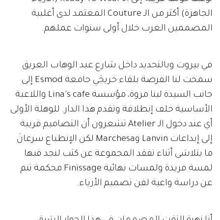
الجاهزة) أكثر من الـ Couture المعتمد لدى أغلبية
المصممين العرب خلال أولى سنوات عملهم.
في بيروت وبالتحديد داخل شارع عبد الوهاب العريق
سمحت لنا الفرصة بلقاء خريجَي جامعة Esmod إلى
جانب السيدة لينا مروة، مؤسسة Lina's cafe واللاعبة
الأساسية خلف إنطلاقة وتقدم هذا الدار. للوهلة الأولى
أي عند دخول الـ Atelier تشعرون أن التصاميم قريبة
إلى إبداعات Lanvin وMarchesa لكن الإنطباع سرعانَ
ما يتلاشى أثناء تفقد المجموعة عن كثب لنجد فيها
لمسة فريدة ولمسات نهائية Finissage محكمة تنم
عن دراسة واعية لفن تصميم الأزياء.