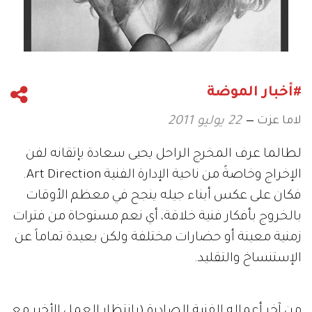
#أخبار الموضة
لاما عزت
22 يوليو 2011
لطالما عرف المخرج الراحل يحيى سعادة بإتقانه لفن
الإخراج وخاصةً من ناحية الإدارة الفنية Art Direction.
فكان على عكس أبناء جيله ينجح في معظم الأوقات
بالخروج بأفكار فنية خلاقة، أي نعم مستوحاة من فترات
زمنية معينة أو حضارات مختلفة ولكن بعيدة تماماً عن
الإستنساخ والتقليد.
من آخر أعماله الفنية الصادرة (بانتظار العمل الأخير مع