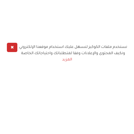
✖
نستخدم ملفات الكوكيز لنسهل عليك استخدام موقعنا الإلكتروني
ونكيف المحتوى والإعلانات وفقا لمتطلباتك واحتياجاتك الخاصة
المزيد
حملوا تطبيق
زهرة الخليج