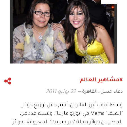
#مشاهير العالم
دعاء حسن ـ القاهرة
22 يوليو 2011
وسط غياب أبرز الفائزين، أقيم حفل توزيع جوائز
"الميما" Mema في "بورتو مارينا". وتسلم عدد من
المطربين جوائز مجلة "دير جسيت" المعروفة بجوائز