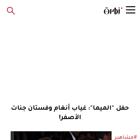
حفل "الميما": غياب أنغام وفستان جنات
الأصفر!
#مشاهير