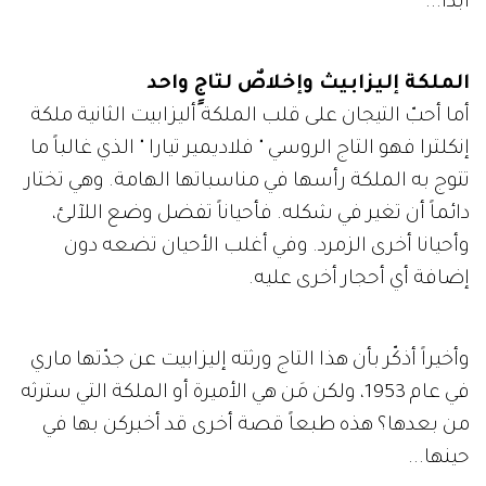
أبداً...
الملكة إليزابيث وإخلاصٌ لتاجٍ واحد
أما أحبّ التيجان على قلب الملكة أليزابيت الثانية ملكة
إنكلترا فهو التاج الروسي " فلاديمير تيارا " الذي غالباً ما
تتوج به الملكة رأسها في مناسباتها الهامة. وهي تختار
دائماً أن تغير في شكله. فأحياناً تفضل وضع اللآلئ،
وأحيانا أخرى الزمرد. وفي أغلب الأحيان تضعه دون
إضافة أي أحجار أخرى عليه.
وأخيراً أذكّر بأن هذا التاج ورثته إليزابيت عن جدّتها ماري
في عام 1953، ولكن مَن هي الأميرة أو الملكة التي سترثه
من بعدها؟ هذه طبعاً قصة أخرى قد أخبركن بها في
حينها...