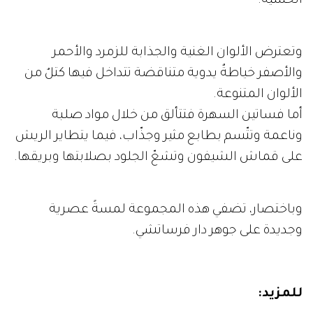
الحسيّة.
وتعترض الألوان الغنية والجذابة للزمرد والأحمر
والأصفر خياطةٌ يدوية متناقضة تتداخل فيها كتلٌ من
الألوان المتنوعة.
أما فساتين السهرة فتتألق من خلال مواد صلبة
وناعمة وتتّسم بطابع مثير وجذّاب، فيما يتطاير الريش
على قماش الشيفون وتشعّ الجلود بصلابتها وبريقها.
وباختصار، تضفي هذه المجموعة لمسةً عصرية
وجديدة على جوهر دار فرساتشي.
للمزيد: