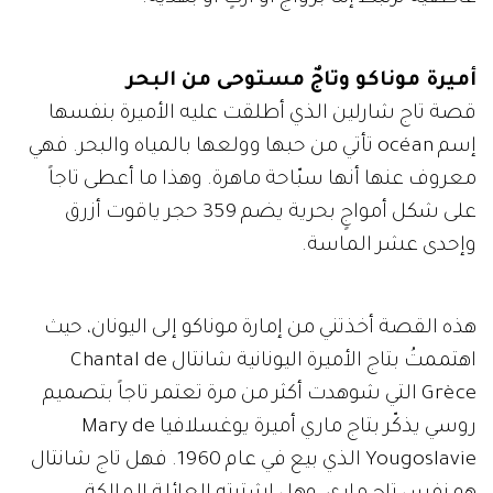
أميرة موناكو وتاجٌ مستوحى من البحر
قصة تاج شارلين الذي أطلقت عليه الأميرة بنفسها
إسم océan تأتي من حبها وولعها بالمياه والبحر. فهي
معروف عنها أنها سبّاحة ماهرة. وهذا ما أعطى تاجاً
على شكل أمواجٍ بحرية يضم 359 حجر ياقوت أزرق
وإحدى عشر الماسة.
هذه القصة أخذتني من إمارة موناكو إلى اليونان، حيث
اهتممتُ بتاج الأميرة اليونانية شانتال Chantal de
Grèce التي شوهدت أكثر من مرة تعتمر تاجاً بتصميم
روسي يذكّر بتاج ماري أميرة يوغسلافيا Mary de
Yougoslavie الذي بيع في عام 1960. فهل تاج شانتال