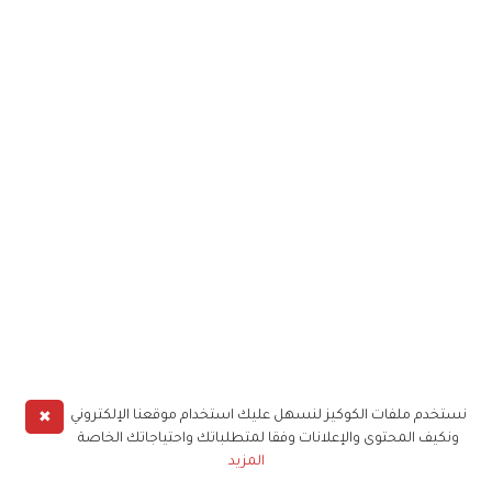
✖
نستخدم ملفات الكوكيز لنسهل عليك استخدام موقعنا الإلكتروني
ونكيف المحتوى والإعلانات وفقا لمتطلباتك واحتياجاتك الخاصة
المزيد