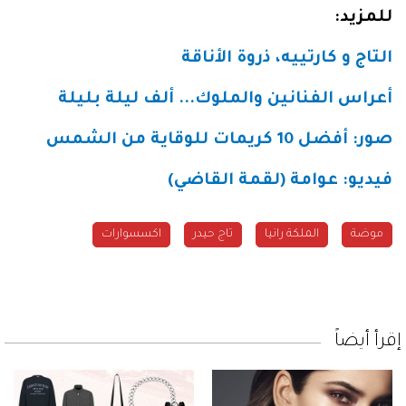
للمزيد
:
التاج و كارتييه، ذروة الأناقة
أعراس الفنانين والملوك... ألف ليلة بليلة
صور: أفضل 10 كريمات للوقاية من الشمس
فيديو: عوامة (لقمة القاضي
)
موضة
الملكة رانيا
تاج حيدر
اكسسوارات
إقرأ أيضاً