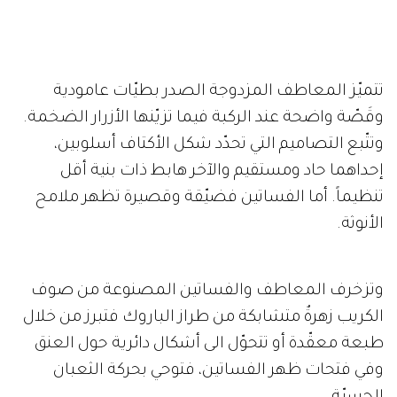
تتميّز المعاطف المزدوجة الصدر بطيّات عامودية
وقَصّة واضحة عند الركبة فيما تزيّنها الأزرار الضخمة.
وتتّبع التصاميم التي تحدّد شكل الأكتاف أسلوبين،
إحداهما حاد ومستقيم والآخر هابط ذات بنية أقل
تنظيماً. أما الفساتين فضيّقة وقصيرة تظهر ملامح
الأنوثة.
وتزخرف المعاطف والفساتين المصنوعة من صوف
الكريب زهرةٌ متشابكة من طراز الباروك فتبرز من خلال
طبعة معقّدة أو تتحوّل الى أشكال دائرية حول العنق
وفي فتحات ظهر الفساتين، فتوحي بحركة الثعبان