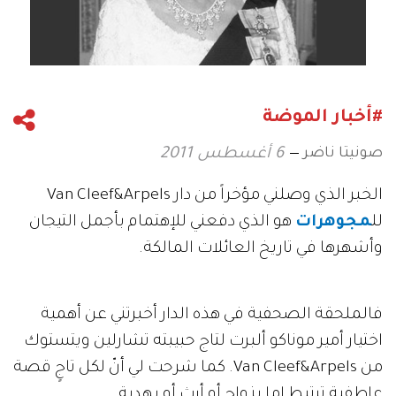
#أخبار الموضة
صونيتا ناضر
6 أغسطس 2011
الخبر الذي وصلني مؤخراً من دار Van Cleef&Arpels
لل
مجوهرات
هو الذي دفعني للإهتمام بأجمل التيجان
وأشهرها في تاريخ العائلات المالكة.
فالملحقة الصحفية في هذه الدار أخبرتني عن أهمية
اختيار أمير موناكو ألبرت لتاج حبيبته تشارلين ويتستوك
من Van Cleef&Arpels. كما شرحت لي أنّ لكل تاجٍ قصة
عاطفية ترتبط إما بزواج أو أرثٍ أو بهدية.