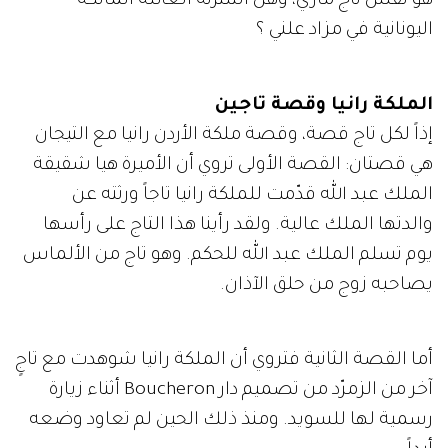
هو نفس تاج ماري، وهل اشترته العائلة المالكة
اليونانية في مزاد علني ؟
الملكة رانيا وقصة تاجين
إذاً لكل تاج قصة، وقصة ملكة الأردن رانيا مع التيجان
هي قصتان: القصة الأولى تروي أن الأميرة هيا شقيقة
الملك عبد الله قدّمت للملكة رانيا تاجاً ورثته عن
والدتها الملك عالية. ولقد رأينا هذا التاج على رأسها
يوم تسلم الملك عبد الله للحكم. وهو تاج من الألماس
يصاحبه زوج من حلق الآذان.
أما القصة الثانية فتروي أن الملكة رانيا شوهدت مع تاجٍ
آخر من الزمرّد من تصميم دار Boucheron أثناء زيارة
رسمية لها للسويد. ومنذ ذلك الحين لم تعاود وضعه