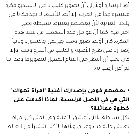
أود الإشارة أولاً إلى أنّ تصوير كليب داخل الاستديو فكرة
منتشرة جداً في الغرب، إلا أنّها للأسف لا تجد مكاناً في
بلادنا العربية لأنّ بعضهم يعتبرها بسيطة وغير
احترافية. كما أنّ عوامل عدة أسهمت في تبنينا هذه
الفكرة، كان أوّلها ضيق وقت جيريمي جاكسون، وثانياً
إصرارنا على طرح الأغنية والكليب في أسرع وقت، وإلا
كان يجب أن أنتظر حتى العام المقبل لتصويرها وهذا ما
لم أكن أرغب به.
• بعضهم فوجئ بإصدارك أغنية "امرأة تهواك"
التي هي في الأصل فرنسية. لماذا أقدمت على
خطوة مماثلة؟
بكل بساطة، لأنني أعشق الأغنية وهي تمثل كل امراة
تعيش حالة حب وغرام، ولأنها الأكثر انتشاراً في العالم