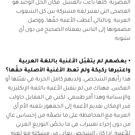
المصرية. كلّها باءت بالفشل. فكان الحل الوحيد هو
الفصحى التي تعتبر لغة مشتركة بين كل الشعوب
العربية. وبالتالي أعطت الأغنية حقّها، ووصل
مضمونها إلى الناس بمعناه الصحيح من دون أي
تشويه.
• بعضهم لم يتقبّل الأغنية باللغة العربية
واعتبرها ركيكة ولم تعط الأغنية الأصلية حقّها؟
هذا رأيهم الشخصي، ولديهم كامل الحرية في تقبّلها أو
العكس، فهناك من لم يتقبل الأغنية باللغة الإنكليزية
والإسبانية وهذا أمر طبيعي. لكنني في المقابل حاولت
قدر الإمكان تقديم الأغنية إلى الجمهور بلغته الأم أي
العربية مع المحافظة على ما تضمّه من إحساس عالٍ
من دون إجراء تغييرات في ما يخصّ التوزيع الغربي
للأغنية. إذا كان الشخص يعاني من مشكلة مع لغته