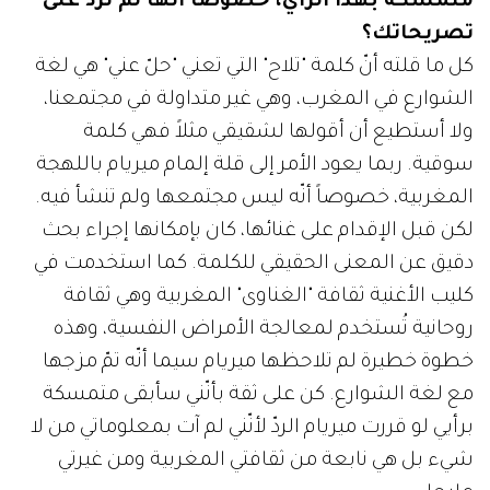
متمسكة بهذا الرأي، خصوصاً أنّها لم تردّ على
تصريحاتك؟
كل ما قلته أنّ كلمة "تلاح" التي تعني "حلّ عني" هي لغة
الشوارع في المغرب، وهي غير متداولة في مجتمعنا،
ولا أستطيع أن أقولها لشقيقي مثلاً فهي كلمة
سوقية. ربما يعود الأمر إلى قلة إلمام ميريام باللهجة
المغربية، خصوصاً أنّه ليس مجتمعها ولم تنشأ فيه.
لكن قبل الإقدام على غنائها، كان بإمكانها إجراء بحث
دقيق عن المعنى الحقيقي للكلمة. كما استخدمت في
كليب الأغنية ثقافة "الغناوى" المغربية وهي ثقافة
روحانية تُستخدم لمعالجة الأمراض النفسية، وهذه
خطوة خطيرة لم تلاحظها ميريام سيما أنّه تمّ مزجها
مع لغة الشوارع. كن على ثقة بأنّني سأبقى متمسكة
برأيي لو قررت ميريام الردّ لأنّني لم آت بمعلوماتي من لا
شيء بل هي نابعة من ثقافتي المغربية ومن غيرتي