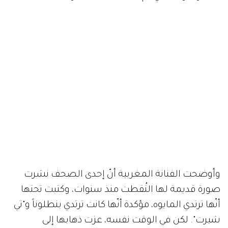
وأوضحت الفنانة المغربية أنّ إحدى الصحف نشرت
صورة قديمة لها التُقطت منذ سنوات، وكتبت تحتها
أنّها ترتدي المايوه، مؤكدة أنّها كانت ترتدي بنطلوناً و"تي
شيرت". لكن في الوقت نفسه، عزت ذهابها إلى