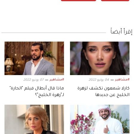
إقرأ أيضاً
#مشاهير
#مشاهير
04 يوليو 2022
07 يونيو 2022
كارلا شمعون تكشف لزهرة
ماذا قال أبطال فيلم "الحارة"
الخليج عن جديدها
لـ"زهرة الخليج"؟