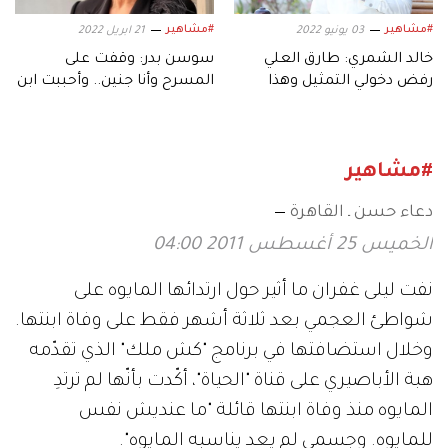
#مشاهير
#مشاهير
03 يونيو 2022
21 ابريل 2022
خالد الشمري: طارق العلي
سوسن بدر: وقفت على
رفض دخولي التمثيل وهذا
المسرح وأنا جنين.. وأحببت ابن
جديدي
الجيران في عمر الـ13
#مشاهير
دعاء حسن ـ القاهرة
الخميس 25 أغسطس 2011 04:00
نفت ليلى غفران ما أثير حول ارتدائها المايوه على
شواطئ العجمي بعد ثلاثة أشهر فقط على وفاة ابنتها.
وخلال استضافتها في برنامج "كش ملك" الذي تقدّمه
هبة الأباصيري على قناة "الحياة"، أكّدت بأنّها لم ترتدِ
المايوه منذ وفاة ابنتها قائلة "ما عنديش نفس
للمايوه. وجسمي لم يعد يناسبه المايوه".