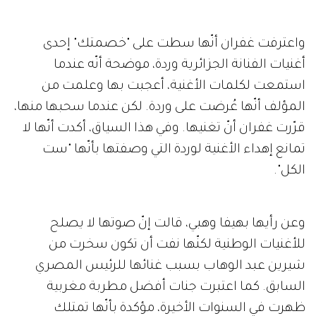
واعترفت غفران أنّها سطت على "خصمتك" إحدى
أغنيات الفنانة الجزائرية وردة، موضحة أنّه عندما
استمعت لكلمات الأغنية، أعجبت بها وعلمت من
المؤلف أنّها عُرضت على وردة. لكن عندما سحبها منها،
قرّرت غفران أنّ تغنيها. وفي هذا السياق، أكدت أنّها لا
تمانع إهداء الأغنية لوردة التي وصفتها بأنّها "ست
الكل".
وعن رأيها بهيفا وهبي، قالت إنّ صوتها لا يصلح
للأغنيات الوطنية لكنّها نفت أن تكون سخرت من
شيرين عبد الوهاب بسبب غنائها للرئيس المصري
السابق. كما اعتبرت جنات أفضل مطربة مغربية
ظهرت في السنوات الأخيرة، مؤكدة بأنّها تمتلك