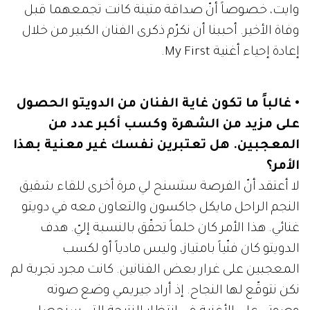
وايت، خصوصاً أنّ صداقة متينة كانت تجمعهما قبل
وفاة الأخير. أحببنا أن نكرّم ذكرى الفنان الكبير من خلال
إعادة إحياء أغنية My First.
• غالباً ما تكون غاية الفنان من الدويتو الحصول
على مزيد من الشهرة وكسب أكبر عدد من
المعجبين. هل تعتبرين نفسك غير معنية بهذا
الأمر؟
لا أعتقد أنّ الفرصة ستسنح لي مرة أخرى للقاء شقيق
النجم الراحل مايكل جاكسون والتعاون معه في دويتو
غنائي. هذا الأمر كان حلماً تحقّق بالنسبة إليّ. هدف
الدويتو كان فنّياً بامتياز، وليس مادياً أو لكسب
المعجبين على غرار بعض الفنانين. كانت مجرد تجربة لم
نكن نتوقّع لها النجاح. إذ أراد جيريمي وضع صوته