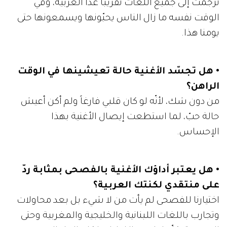
تُرجمت إلى جميع اللغات تقريباً عدا العربية، وفي
الوقت نفسه ما زال الناس يحبّونها ويسمعونها حتى
يومنا هذا.
• هل تجسّد الأغنية حالة تعيشينها في الوقت
الراهن؟
من دون شك، لأنّه لو كان قلبي فارغاً ولم أكن أعيش
حالة حبّ، لما استطعت إيصال الأغنية بهذا
الإحساس.
• هل يعتبر أداؤك الأغنية بالفصحى بمثابة ردّ
على منتقدي لكنتك العربية؟
اختيارنا للفصحى لم يأت من لا شيء بل بعد محاولات
وتجارب باللغات اللبنانية والخليجية والمغربية وحتى