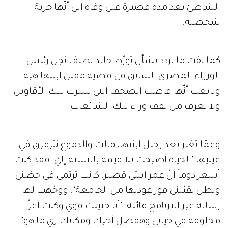
الشاطئ بعد مدة قصيرة على وفاة إلى أنّها حرية
شخصية.
كما نفت ما تردد بشأن تورّط خالد نظيف نجل رئيس
الوزراء المصري السابق في قضية مقتل ابنتها هبة.
وتابعت أنّها قاضت الصحف التي نشرت تلك الأقاويل
ولا تعرف من يقف وراء تلك الشائعات.
وعمّا تغير بعد رحيل ابنتها، قالت والدموع تترقرق في
عينيها "الحياة أصبحت بلا قيمة بالنسبة إليّ. فقد كنت
أشعر دوماً أنّ عمر ابنتي قصير. كانت ترتمي في حضني
وتظل تقبّلني فور عودتها من الجامعة". ووجّهت لها
رسالة عبر البرنامج قائلة: "أنا حبيتك قوي وكنت أعزّ
مخلوقة في حياتي وهفضل أحبك ومكانك زي ما هو".