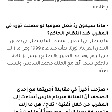
يهمهم مصلحة شعبهم ووطنهم، فأنا مع المطالبة
بإطاحته.
• ماذا سيكون ردّ فعل صوفيا لو حصلت ثورة في
المغرب ضد النظام الحاكم؟
ما يحصل في المغرب مختلف لما يحصل في بعض
البلدان العربية. ثورتنا بدأت منذ عام 1999 وهي ما زالت
حتى اليوم، وهدفها التغيير والإصلاح وليس الإطاحة
بالحكم، سيما أنّها مع الملك محمد السادس وليست
ضدّه.
• صرّحت أخيراً في مقابلة أجريتها مع إحدى
الصحف أنّ الفنانة ميريام فارس أساءت إلى
المغرب من خلال أغنية " تلاح". هل ما زلت