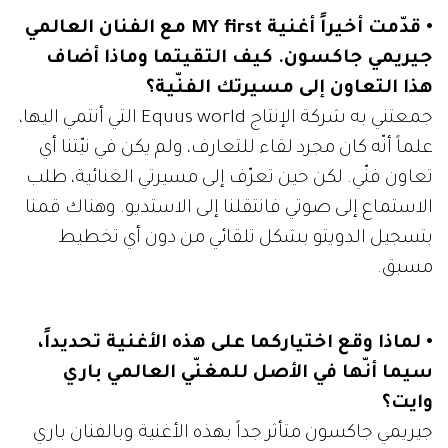
• قدّمت أخيراً أغنية MY first مع الفنان العالمي
جيريمي جاكسون. كيف التقيتما وماذا أضاف
هذا التعاون إلى مسيرتك الفنّية؟
جمعتني به شركة الإنتاج Equus world التي أنتمي اليها،
علماً أنّه كان مجرد لقاء للتعارف، ولم يكن في نيّتنا أي
تعاون فنّي. لكن حين تعرّف إلى مسيرتي الغنائية، طلب
الاستماع إلى صوتي فانتقلنا إلى الاستديو. وهناك قمنا
بتسجيل الدويتو بشكل تلقائي من دون أي تخطيط
مسبق.
• لماذا وقع اختياركما على هذه الأغنية تحديداً،
سيما أنّها في الأصل للمغنّي العالمي باري
وايت؟
جيريمي جاكسون متأثر جداً بهذه الأغنية وبالفنان باري