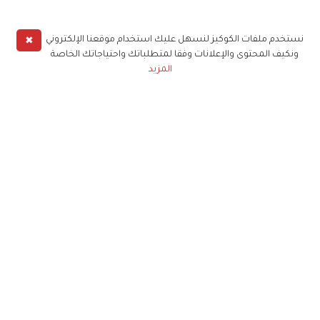
✖
نستخدم ملفات الكوكيز لنسهل عليك استخدام موقعنا الإلكتروني
ونكيف المحتوى والإعلانات وفقا لمتطلباتك واحتياجاتك الخاصة
المزيد
حملوا تطبيق
زهرة الخليج
الاشتراك للحصول على ملخص أسبوعي على بريدك
الإلكتروني