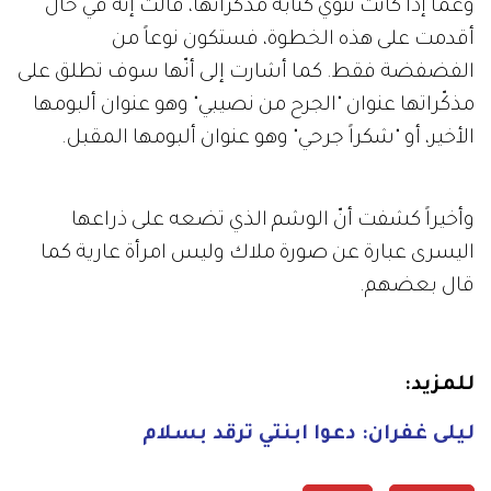
وعما إذا كانت تنوي كتابة مذكّراتها، قالت إنّه في حال
أقدمت على هذه الخطوة، فستكون نوعاً من
الفضفضة فقط. كما أشارت إلى أنّها سوف تطلق على
مذكّراتها عنوان "الجرح من نصيبي" وهو عنوان ألبومها
الأخير، أو "شكراً جرحي" وهو عنوان ألبومها المقبل.
وأخيراً كشفت أنّ الوشم الذي تضعه على ذراعها
اليسرى عبارة عن صورة ملاك وليس امرأة عارية كما
قال بعضهم.
للمزيد:
ليلى غفران: دعوا ابنتي ترقد بسلام