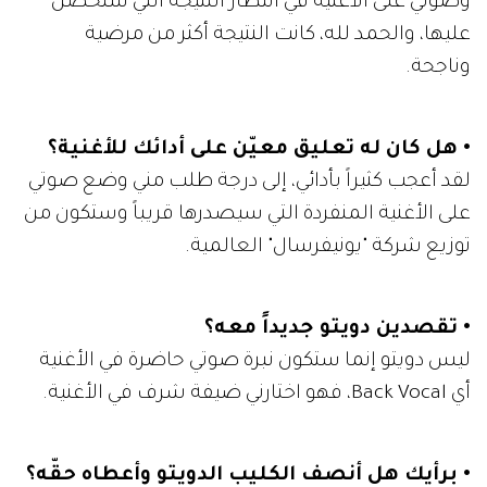
وصوتي على الأغنية في انتظار النتيجة التي سنحصل
عليها، والحمد لله، كانت النتيجة أكثر من مرضية
وناجحة.
• هل كان له تعليق معيّن على أدائك للأغنية؟
لقد أعجب كثيراً بأدائي، إلى درجة طلب مني وضع صوتي
على الأغنية المنفردة التي سيصدرها قريباً وستكون من
توزيع شركة "يونيفرسال" العالمية.
• تقصدين دويتو جديداً معه؟
ليس دويتو إنما ستكون نبرة صوتي حاضرة في الأغنية
أي Back Vocal، فهو اختارني ضيفة شرف في الأغنية.
• برأيك هل أنصف الكليب الدويتو وأعطاه حقّه؟