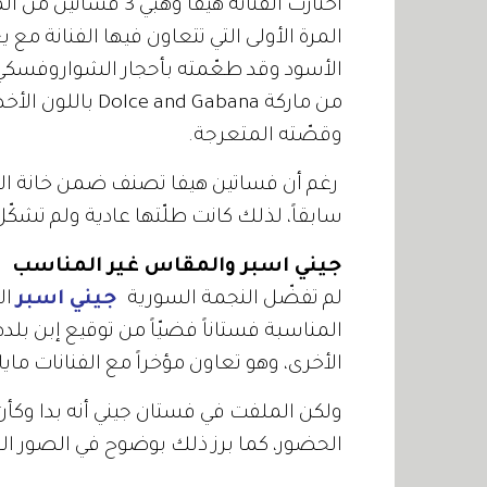
اختارت الفنانة هيفا
المرة الأولى التي تتعاون فيها الفنانة مع
الأسود وقد طعّمته بأحجار الشواروفسكي 
من ماركة  Gabana
وقصّته المتعرجة.
رغم أن فساتين هيفا تصنف ضمن خانة الفس
سابقاً، لذلك كانت طلّتها عادية ولم تشك
جيني اسبر والمقاس غير المناسب
لم تفضّل النجمة السورية
جيني اسبر
ال
المناسبة فستاناً فضيّاً من توقيع إبن ب
الأخرى، وهو تعاون مؤخراً مع الفنانات ما
ولكن الملفت في فستان جيني أنه بدا وكأ
الحضور، كما برز ذلك بوضوح في الصور الف