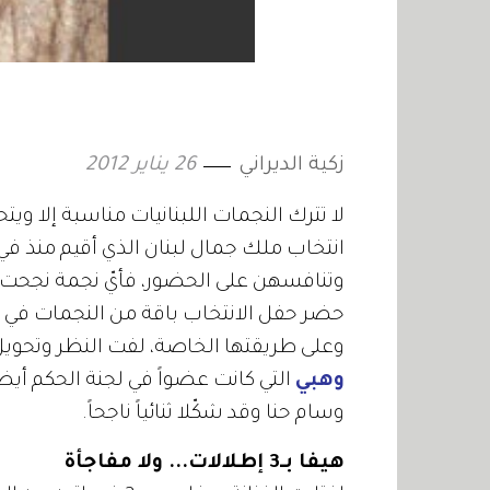
زكية الديراني
26 يناير 2012
لا تترك النجمات اللبنانيات مناسبة إلا وي
وتنافسهن على الحضور، فأيّ نجمة نجح
حضر حفل الانتخاب باقة من النجمات في م
وعلى طريقتها الخاصة، لفت النظر وتحويل ا
وهبي
التي كانت عضواً في لجنة الحكم أيضا
وسام حنا وقد شكّلا ثنائياً ناجحاً.
هيفا بـ3 إطلالات... ولا مفاجأة