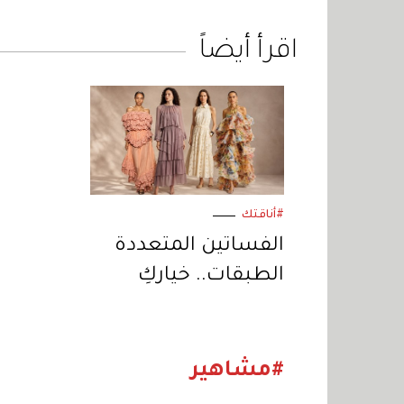
اقرأ أيضاً
#أناقتك
الفساتين المتعددة
الطبقات.. خياركِ
العصري في إطلالات
الصيف
#مشاهير