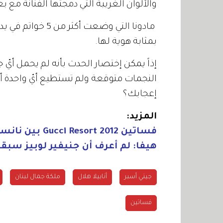
والألوان الغريبة التي دمجتها الفنانة مع 
مادونا التي وضعت
بمثابة هوية لها.
إذاً يمكن إختصار الحدث بأنه لم يحمل أيّ 
النجمات متوقعة ولم تستطيع أيّ واحدة أ
إعجابك؟
المزيد:
فساتين Gucci Resort 2012 بين نانسي وكارول وكيت بيكينسايل
هيفا: لم أعرف أن جنيفير لوبيز سبقت
جيني أسبر
أنابيلا هلال
ملكة جمال لبنان
فساتين