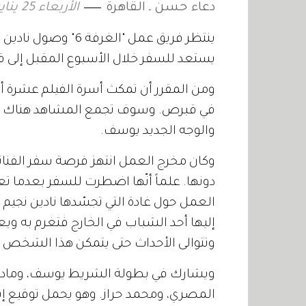
دعاء حسن ـ القاهرة
الأربعاء 25 يناير 2012 04:00
ينتظر فريق عمل "الغ
يستعد للسفر خلال الأسبوع المقبل إلى 
ومن المقرر أن تمكث أسرة الفيلم عشرة أ
في قبرص. وسوف تجمع المشاهد هناك بين
والوجه الجديد يوسف.
وكان مخرج العمل انتهز فرصة سفر الفنانة 
دونها. علماً أنّها اضطرت للسفر بعدما ت
العمل حول غادة التي تجسّدها نادين نجيم 
إليها أحد الشباب في الخارج فتغرم به ويع
وتتوالى الأحداث حتى يتمكن هذا الشخص
ويشارك في بطولة الشريط يوسف، ومادلين
المصري، ومحمد حراز. وهو يحمل توقيع إين