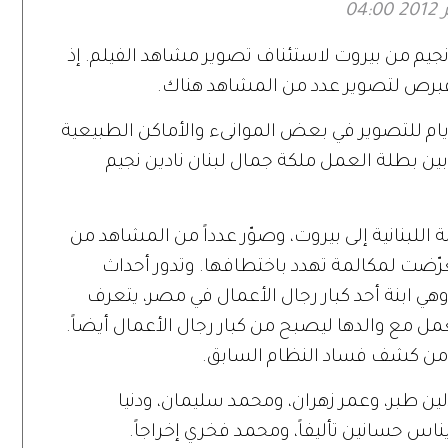
رفة 6" وصول نادين نجيم من بيروت لاستئناف تصوير مشاهد الفيلم. إذ
قبرص لتصوير عدد من المشاهد هناك.
يام للتصوير في بعض الموانىء والأماكن الطبيعية
 بطلة العمل ملكة جمال لبنان نادين نجيم
اللبنانية إلى بيروت، وصوّر عدداً من المشاهد من
عرّضت لمكالمة تهدد باختطافها. وتدور أحداث
وهي ابنة أحد كبار رجال الأعمال في مصر، يتعرف
مل مع والدها ليصبح من كبار رجال الأعمال أيضاً.
 من كشف فساد النظام السابق.
 طبر، وعمر زهران، ومحمد سليمان، ودنيا
اس حسانين تأليفاً، ومحمد فخري إخراجاً.