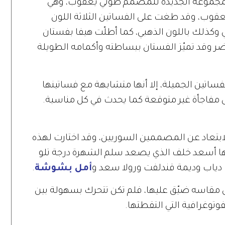
 وهبي 3 فساتين من المجموعة الجديدة للمصمم طوني يعقوب، وهي
 يعقوب، وقد طغت على الفساتين الثلاثة اللون
وكذلك باللون الذهبي، كما أطلّت هيفا بفستان
Dolce and باللون الأخضر وقد تميّز الفستان ببساطته وأكمامه الطويلة
اتين الجميلة، إلا أنها متشابهة مع فساتينها
ّل مفاجأة غير متوقعة كما يحدث في كل مناسبة.
ابتعاد عن المصممين السوريين، وقد اختارت لهذه
لدها أسعد خلف الذي يصعد سلم الشهرة درجة تلو
يا دياب وديمة قندلفت ورولا سعد و
أمل بشوشة
.
ن مقاسه ضيّق عليها، فلم تكن تتحرك بسهولة بين
وتوغرافية التي التقطتها.