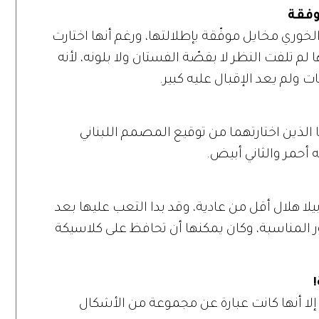
 تكن ملكة جمال لبنان 2011 يارا الخوري مخايل موفّقة بإطلالتها، ورغم أنها اختارت
يطاً من ماركة cherri hill إلا أنها لم تلفت النظر لا بقصّة الفستان ولا بلونه، لأنه
 ولم يعد الإقبال عليه كبير.
ا الذين اختارتهما من توقيع المصمم اللبناني
أحمر والثاني أبيض.
يلا هلال أقل من عادية، وقد بدا التعب عليها بعد
 المناسبة، وكان يمكنها أن تحافظ على كلاسيكة
ا إلا أنها كانت عبارة عن مجموعة من الأشكال