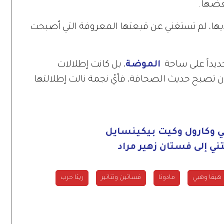
بعضها.
 أكثر من 5 خواتم في يديها، لم تستغني عن قبعتها المعروفة التي أصبحت
جديداً على ساحة
الموضة
، بل كانت إطلالات
ن تصبح حديث الصحافة، فأيّ نجمة نالت إطلالتها
ني إلى فستان زهير مراد
هيفا وهبي
مادونا
فساتين وتنانير
ريتا حرب