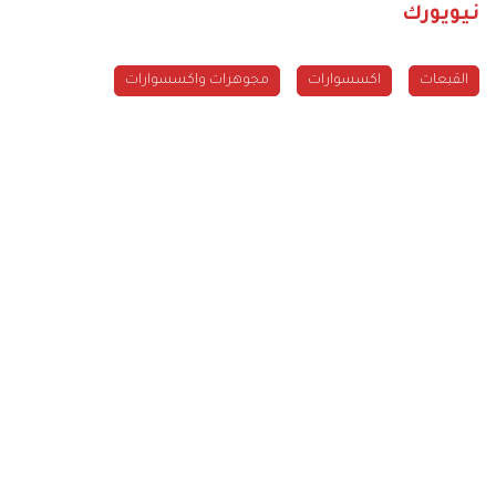
نيويورك
القبعات
اكسسوارات
مجوهرات واكسسوارات