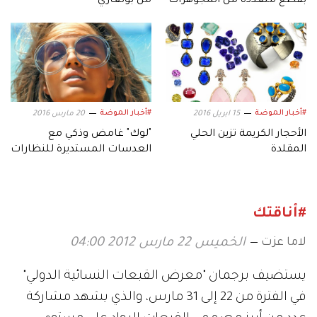
بقطع متعددة من المجوهرات
من بولغاري
#أخبار الموضة
#أخبار الموضة
15 ابريل 2016
20 مارس 2016
الأحجار الكريمة تزين الحلي
"لوك" غامض وذكي مع
المقلدة
العدسات المستديرة للنظارات
#أناقتك
لاما عزت
الخميس 22 مارس 2012 04:00
يستضيف برجمان "معرض القبعات النسائية الدولي"
في الفترة من 22 إلى 31 مارس، والذي يشهد مشاركة