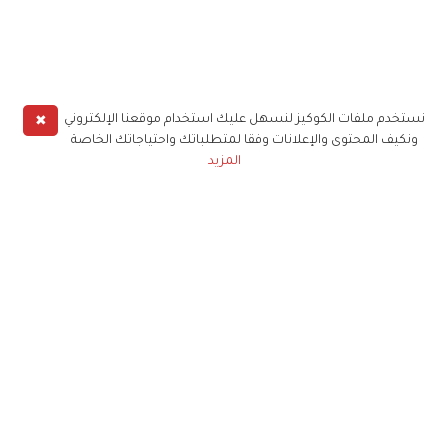
✖
نستخدم ملفات الكوكيز لنسهل عليك استخدام موقعنا الإلكتروني
ونكيف المحتوى والإعلانات وفقا لمتطلباتك واحتياجاتك الخاصة
المزيد
حملوا تطبيق
زهرة الخليج