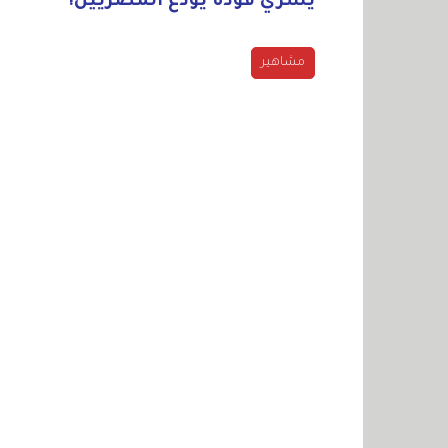
يسري فودة يودّع المصريين!
مشاهير