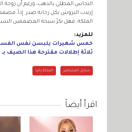
النحاس المطلي بالذهب، ورغم أن زوجة ال
إرتدت البروش بكل رحابة صدر. إذاً، مصمم
الملكة، فهل تكرّ سبحة المصممين الشبا
للمزيد:
خمس شهيرات يلبسن نفس الفستان من  Ilincic
ثلاثة إطلالات مقترحة هذا الصيف بـ Ethnic Print
ستايل المشاهير
الملكة رانيا
اقرأ أيضاً