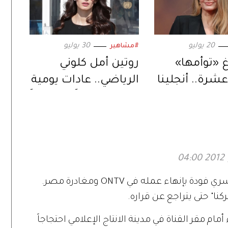
20 يوليو
30 يوليو
#مشاهير
غ «توأمها»
روتين أمل كلوني
عشرة.. أنجلينا
الرياضي.. عادات يومية
تعد لمرحلة
تمنحها قواماً متناسقاً
ي حياتها
تصاعدت ردود الفعل الغاضبة إزاء قرار يسري فودة بإنهاء عمله في ONTV ومغادرة مصر.
كنا" حتى يتراجع عن قراره.
أمام مقر القناة في مدينة الانتاج الإعلامي احتجاجاً