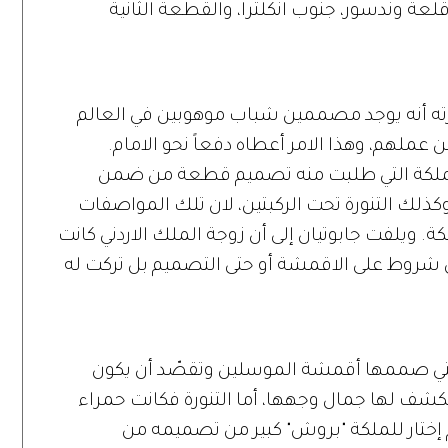
لعة وندسور، جنوب انكلترا، والقطعة الثانية
برته أنه يوجد مصممين شباب موهوبين في العالم
 عملهم، وهذا الامر أعطاه دفعاً نحو الامام.
الملكة التي طلبت منه تصميم قطعة من ضمن
ذلك التنورة تحت الركبتين، لان تلك المواصفات
ة. ويلفت جابوتيان إلى أن زوجة الملك الاردني كانت
 شروط على الاقمشة أو حتى التصميم بل تركت له
التي صممها أقمشة الموسلين وتقصّد أن يكون
 يكشف لها جمال وجهها، أما التنورة فكانت حمراء
إختار للملكة "بروش" كبير من تصميمه من