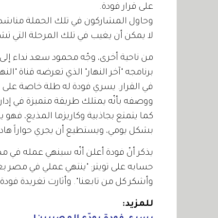
على قرار فودة.
وحاول المشاركون في تلك الحملة مناشدة ف
لا يمكن أن يغيب في تلك المرحلة التي ت
من ناحية أخرى، وجّه محمود سعد نداء إل
برنامجه "آخر النهار" الذي تعرضه قناة "النها
في القرار. يسري فودة له طلة خاصة على 
ووصفه بأنّه يمتلك طريقة متميزة في إدارة
كما يتمتع بجاذبية وكاريزما المذيع، فهو ي
بشكل يومي، ويستطيع أن يجري حواراً هادئا
يذكر أنّ فودة أعلن أنّه سينهي عمله في 
وأشكر كل من تابعنا". وأثارت تغريدة فودة 
للمزيد: