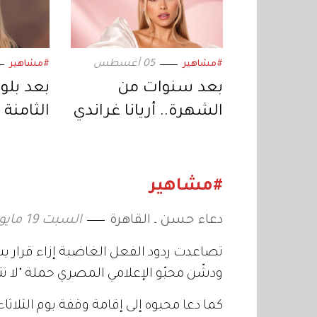
05 أغسطس
#مشاهير
#مشاهير
بعد سنوات من
بعد بلو
الشهرة.. أريانا غراندي
الثامنة 
تبتعد عن الحياة
جولي تس
العامة وتكشف
جديدة ف
السبب
#مشاهير
دعاء حسن ـ القاهرة
السبت 19 مايو 2012 04:00
ودشّن محبّو الإعلامي المصري حملة "لا تتر
كما دعا محبوه إلى إقامة وقفة يوم الثلاثاء 