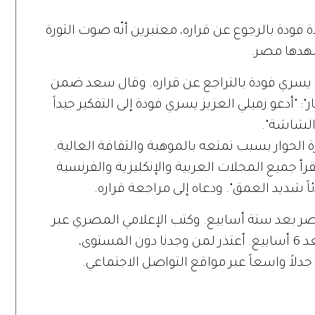
ودة بالرجوع عن قراره، معتبرين أنّه صوت الثورة
شهدها مصر.
ى يسري فودة بالتراجع عن قراره. وقال سعد ضمن
ر": "أدعو زميلي العزيز يسري فودة إلى التفكير جيداً
الشاشة".
 الحوار بسبب تمتعه بالموهبة والثقافة العالية.
قرأ جميع المجلات العربية والإنكليزية والفرنسية
ً شديد العمق". ودعاه إلى مراجعة قراره.
مصر بعد ستة أسابيع. وكتب الإعلامي المصري عبر
حسابه على تويتر: "ينتهي عملي في مصر بعد 6 أسابيع. أعتذر لمن وجدنا دون المستوى،
جدلاً واسعاً عبر مواقع التواصل الاجتماعي.