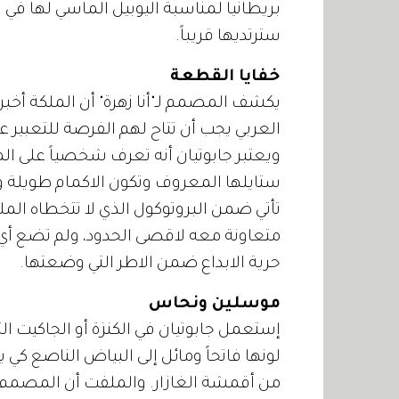
بريطانيا لمناسبة اليوبيل الماسي لها في ق
سترتديها قريباً.
خفايا القطعة
يكشف المصمم لـ"أنا زهرة" أن الملكة أخ
العربي يجب أن تتاح لهم الفرصة للتعبير عن
ويعتبر جابوتيان أنه تعرف شخصياً على 
ستايلها المعروف وتكون الاكمام طويلة وك
تأتي ضمن البروتوكول الذي لا تتخطاه الملك
متعاونة معه لاقصى الحدود، ولم تضع أي
حرية الابداع ضمن الاطر التي وضعتها.
موسلين ونحاس
إستعمل جابوتيان في الكنزة أو الجاكيت 
لونها فاتحاً ومائل إلى البياض الناصع كي
من أقمشة الغازار. والملفت أن المصمم 