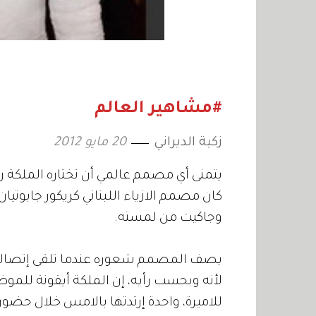
#مشاهير العالم
زكية الديراني
20 مايو 2012
يتمنى أي مصمم عالمي أن تختاره الملكة ران
كان مصمم الازياء اللبناني كريكور جابوتيان ا
وجاكيت من لمسته.
يصف المصمم شعوره عندما تلقى إتصالاً م
لأنه وبحسب رأيه، إن الملكة أيقونة للم
للاميرة، واحدة إرتدتها بالامس خلال حضو