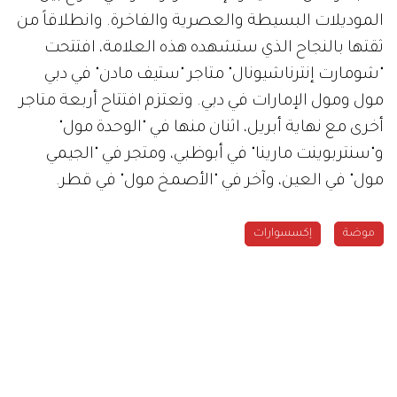
الموديلات البسيطة والعصرية والفاخرة. وانطلاقاً من
ثقتها بالنجاح الذي ستشهده هذه العلامة، افتتحت
"شومارت إنترناشيونال" متاجر "ستيف مادن" في دبي
مول ومول الإمارات في دبي. وتعتزم افتتاح أربعة متاجر
أخرى مع نهاية أبريل، اثنان منها في "الوحدة مول"
و"سنتربوينت مارينا" في أبوظبي، ومتجر في "الجيمي
مول" في العين، وآخر في "الأصمخ مول" في قطر.
موضة
إكسسوارات