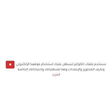
✖
نستخدم ملفات الكوكيز لنسهل عليك استخدام موقعنا الإلكتروني
ونكيف المحتوى والإعلانات وفقا لمتطلباتك واحتياجاتك الخاصة
المزيد
حملوا تطبيق
زهرة الخليج