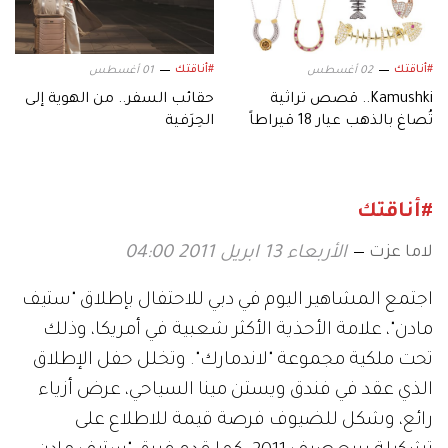
#أناقتك
#أناقتك
02 أغسطس
01 أغسطس
Kamushki.. قصص تراثية
حقائب السفر.. من الهوية إلى
تُصاغ بالذهب عيار 18 قيراطاً
الحِرَفية
#أناقتك
لاما عزت
الأربعاء 13 ابريل 2011 04:00
اجتمع المشاهير اليوم في دبي للاحتفال بإطلاق "ستيف
مادن"، علامة الأحذية الأكثر شعبية في أمريكا، وذلك
تحت ملكية مجموعة "لاندمارك". وتخلل حفل الإطلاق
الذي عقد في فندق ويستن مينا السياحي، عرض أزياء
رائع، وشكل للضيوف فرصة قيمة للاطلاع على