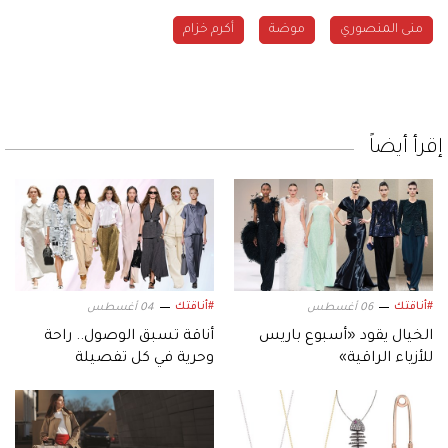
منى المنصوري
موضة
أكرم خزام
إقرأ أيضاً
#أناقتك
#أناقتك
06 أغسطس
04 أغسطس
الخيال يقود «أسبوع باريس
أناقة تسبق الوصول.. راحة
للأزياء الراقية»
وحرية في كل تفصيلة