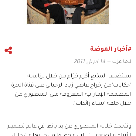
#أخبار الموضة
لاما عزت
14 ابريل 2011
يستضيف المذيع أكرم خزام من خلال برنامجه
"حكايات"من إخراج عاصي زياد الرحباني على قناة الحرة
المصممة الإماراتية المعروفة منى المنصوري من
خلال حلقة "نساء رائدات".
وتتحدث خلاله المنصوري عن بداياتها في عالم تصميم
الأزياء والصعوبات التي واجهتها في حياتها من خلال