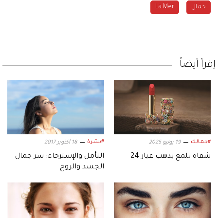
جمال
La Mer
إقرأ أيضاً
#جمالك
#بشرة
19 يوليو 2025
18 أكتوبر 2017
شفاه تلمع بذهب عيار 24
التأمل والإسترخاء: سر جمال
الجسد والروح