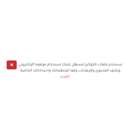
✖
نستخدم ملفات الكوكيز لنسهل عليك استخدام موقعنا الإلكتروني
ونكيف المحتوى والإعلانات وفقا لمتطلباتك واحتياجاتك الخاصة
المزيد
حملوا تطبيق
زهرة الخليج