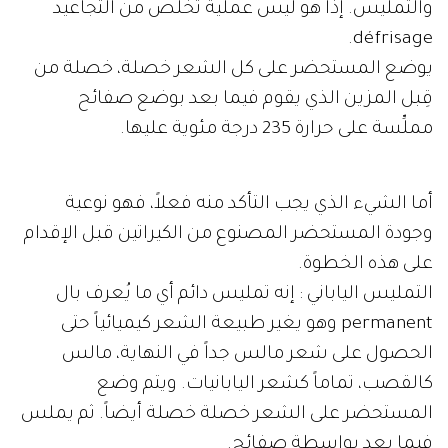
والتمليس. إذاً هو ليس عملية تخلص من التجاعيد
défrisage.
يوضع المستحضر على كل الشعر خصلة، خصلة من
قِبل المزين الذي يقوم فيما بعد بوضع صفائح
مملِّسة على حرارة 235 درجة مئوية عليها.
أما الشيء الذي يجب التأكد منه فعلاً، فهو نوعية
وجودة المستحضر المصنوع من الكيراتين قبل الإقدام
على هذه الخطوة.
التمليس الياباني : إنه تمليس دائم أي ما يُعرف بال
permanent وهو يغير طبيعة الشعر كيميائياً حتى
الحصول على شعر مالس جداً في النهاية، مالس
كالقصب، تماماً كشعر اليابانيات. ويتم وضع
المستحضر على الشعر خصلة خصلة أيضاً. ثم يملس
فيما بعد بواسطة صفائح.