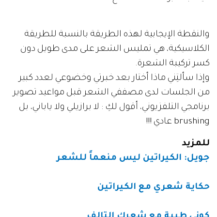
والنقطة الإيجابية لهذه الطريقة بالنسبة للطريقة
الكلاسيكية، هي تمليس الشعر على مدى طويل دون
كسر تركيبة الشعرة.
وإذا سألتِني ماذا أختار بعد خبرتي وخضوعي لعدد كبير
من الجلسات لدى مصففي الشعر قبل مواعيد تصوير
برنامجي التلفزيوني، أقول لكِ : لا برازيلي ولا ياباني، بل
brushing عادي !!!
للمزيد
جويل: الكيراتين ليس منعماً للشعر
حكاية شعري مع الكيراتين
كوني طيبة مع شعرك التالف