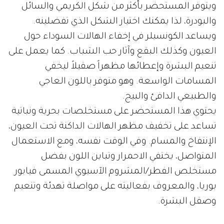
ويتوفر المستحضر بأكثر من شكل الكريمي والسائل
والبودرة، لذا يمكنك اختيار الشكل الذي تفضلينه.
ويساعد الكونسيلر في إخفاء الهالات السوداء حول
العيون وكذلك البقع وآثار حب الشباب. كما يعمل على
تنعيم البشرة وإعطائها مظهراً صقيلاً ليخفي
المسامات الواسعة. وهو متوفر باللون العاجي
والطبيعي الدافئ والبيج.
يحتوي هذا المستحضر على مستخلصات بحرية ونباتية
تساعد على تخفيف مظهر الهالات الداكنة تحت العيون،
الإنتفاخ والمسام. وفي الوقت نفسه، ومع الاستعمال
المتواصل، يختفي الاحمرار وتباين اللون بفضل
مستخلص الفطر/المشروم الآسيوي المسمى فيابور
بوريا، والمعروف بفعاليته على مواصلة تهدئة وتنعيم
وصقل البشرة.