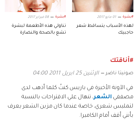
#بشرة
#بشرة
01 مايو 2017
08 فبراير 2017
لهذه الأسباب يتساقط شعر
تناولي هذه الأطعمة لبشرة
حاجبيك
تشع بالصحة والنضارة
#أناقتك
صونيتا ناضر
الإثنين 25 ابريل 2011 04:00
في الآونة الأخيرة في باريس كنتُ كلما أذهب لدى
مصففي
الشعر
، تنهال علي الاقتراحات بالنسبة
لتمليس شعري، خاصة عندما كان مزين الشعر يعرف
بأنني أقف أمام الكاميرا.