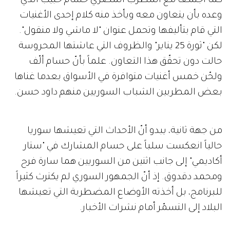
كما اجتمعا مع المطرب المصري حسام حبيب الذي
وعده بأن يتعاون معه ويأخذ منه كلام إحدى الأغنيات
التي قام بتأليفها وتحمل عنوان "لا ماشي ولا منقول".
لكن "ثورة 25 يناير" والظروف التي عاشتها المحروسة
حالت دون تحقّق هذا التعاون. علماً بأنّ حسام ألّف
ولحّن خمس أغنيات متوافرة في الأسواق بعدما غناها
بعض المطربين الشباب السوريين منهم داود حسن.
من جهة ثانية، يبدو أنّ الأحداث التي تعيشها سوريا
حالياً انعكست سلباً على حسام المشارك في "ستار
أكاديمي" إلى جانب اثنين من السوريين هما سارة فرح
ومحمد دقدوق. إذ أنّ الجمهور السوري لم يكترث كثيراً
للبرنامج، بل أخذته الأوضاع المضطربة التي تعيشها
البلاد إلى التسمّر أمام نشرات الأخبار.