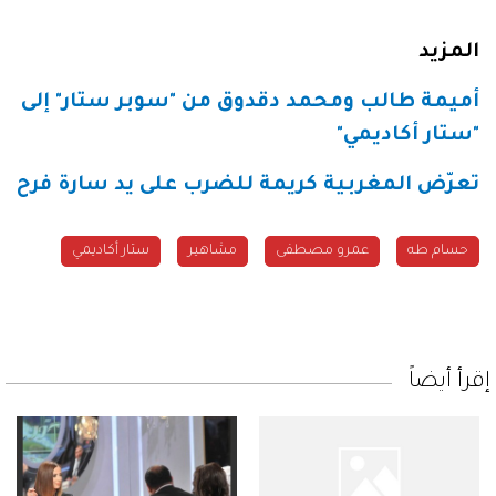
المزيد
أميمة طالب ومحمد دقدوق من "سوبر ستار" إلى
"ستار أكاديمي"
تعرّض المغربية كريمة للضرب على يد سارة فرح
حسام طه
عمرو مصطفى
مشاهير
ستار أكاديمي
إقرأ أيضاً