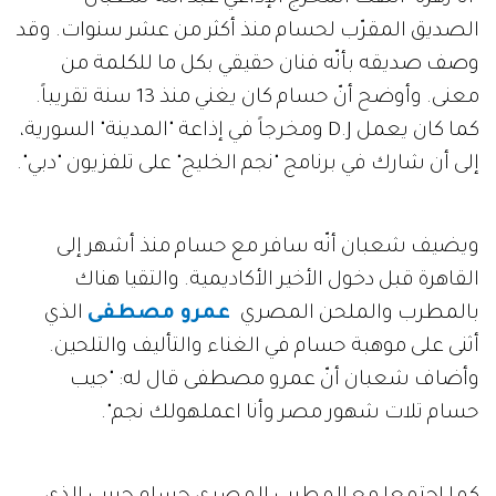
الصديق المقرّب لحسام منذ أكثر من عشر سنوات. وقد
وصف صديقه بأنّه فنان حقيقي بكل ما للكلمة من
معنى. وأوضح أنّ حسام كان يغني منذ 13 سنة تقريباً.
كما كان يعمل D.J ومخرجاً في إذاعة "المدينة" السورية،
إلى أن شارك في برنامج "نجم الخليج" على تلفزيون "دبي".
ويضيف شعبان أنّه سافر مع حسام منذ أشهر إلى
القاهرة قبل دخول الأخير الأكاديمية. والتقيا هناك
بالمطرب والملحن المصري
عمرو مصطفى
الذي
أثنى على موهبة حسام في الغناء والتأليف والتلحين.
وأضاف شعبان أنّ عمرو مصطفى قال له: "جيب
حسام تلات شهور مصر وأنا اعملهولك نجم".