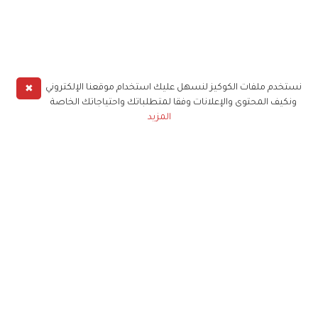
✖
نستخدم ملفات الكوكيز لنسهل عليك استخدام موقعنا الإلكتروني
ونكيف المحتوى والإعلانات وفقا لمتطلباتك واحتياجاتك الخاصة
المزيد
حملوا تطبيق
زهرة الخليج