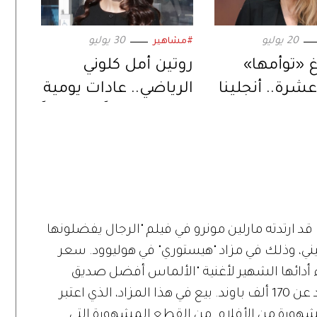
20 يوليو
30 يوليو
#مشاهير
غ «توأمها»
روتين أمل كلوني
عشرة.. أنجلينا
الرياضي.. عادات يومية
تعد لمرحلة
تمنحها قواماً متناسقاً
ي حياتها
قد ارتدته مارلين مونرو في فيلم "الرجال يفضلونها
21 ألف جنيه إسترليني، وذلك في مزاد "هيستوري" في هوليوود. سعر
ثناء أدائها الشهير لأغنية "الألماس أفضل صديق
للمرأة"، فاق التوقعات ببيعه بمبلغ لا يزيد عن 170 ألف باوند. بيع في هذا المزاد، الذي اعتبر
ات، أكثر من 1500 قطعة مشهورة من الأفلام. من القطع المشهورة التي