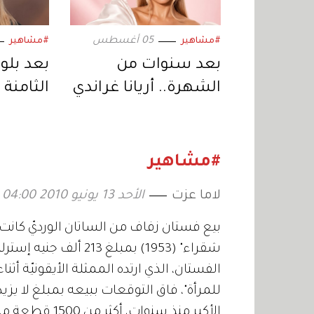
05 أغسطس
#مشاهير
#مشاهير
بعد سنوات من
بعد بلو
الشهرة.. أريانا غراندي
الثامنة 
تبتعد عن الحياة
جولي تس
العامة وتكشف
جديدة ف
السبب
#مشاهير
لاما عزت
الأحد 13 يونيو 2010 04:00
بيع فستان زفاف من الساتان الورديّ كانت 
شقراء" (1953) بمبلغ 3
الفستان، الذي ارتده الممثلة الأيقونيّة أ
الأكبر منذ سنو