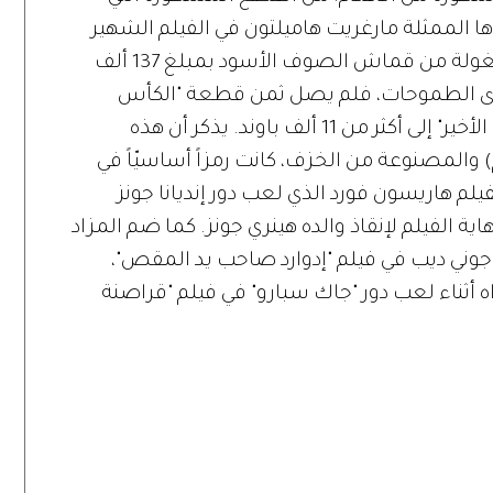
ها الممثلة مارغريت هاميلتون في الفيلم الشهير
"ساحرة أوز" (1939). وبيعت القبعة المشغولة من قماش الصوف الأسود بمبلغ 137 ألف
مستوى الطموحات، فلم يصل ثمن قطعة "الكأس
المقدسة" من فيلم "إنديانا جونز والصليبيّ الأخير" إلى أكثر من 11 ألف باوند. يذكر أن هذه
التي يبلغ طولها 6 إنشات (15 سم) والمصنوعة من الخزف، كانت رمزاً أساسيّاً في
لم هاريسون فورد الذي لعب دور إنديانا جونز
 الفيلم لإنقاذ والده هينري جونز. كما ضم المزاد
وني ديب في فيلم "إدوارد صاحب يد المقص"،
 أثناء لعب دور "جاك سبارو" في فيلم "قراصنة