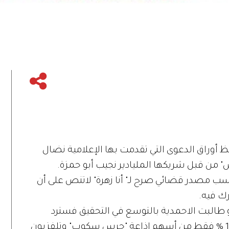
فظ أوراق الدعوى التي تقدمت بها الإعلامية نضال
" من قبل شريكها المليادير نجيب أبو حمزة.
ب مصدر قضائي صرح لـ" أنا زهرة" لاتنص على أن
ك فيه.
طالبت الاحمدية بالتوسع في التحقيق فسترد
الدعوى مجدداً نظراً لأن الأحمدية تمتلك 10 % فقط من أسهم إذاعة "جرس سكوب" وتلفزيون