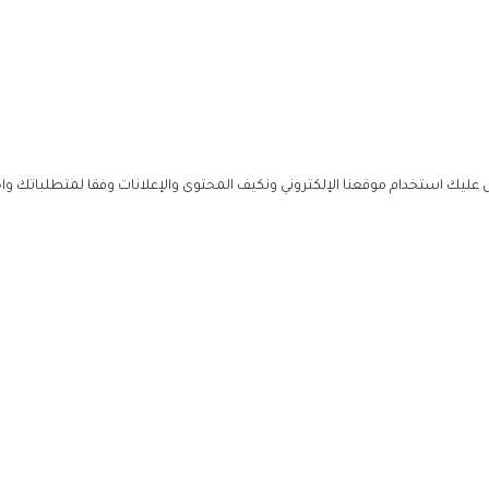
ليك استخدام موقعنا الإلكتروني ونكيف المحتوى والإعلانات وفقا لمتطلباتك وا
حملوا ت
ص
زهرة ال
ي