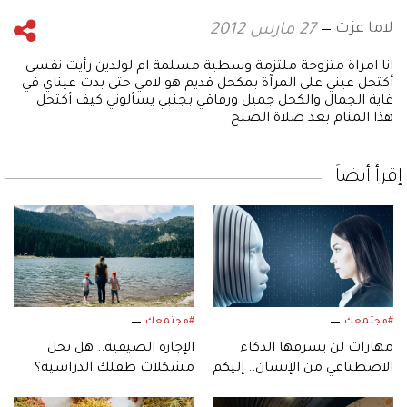
لاما عزت
27 مارس 2012
انا امراة متزوجة ملتزمة وسطية مسلمة ام لولدين رأيت نفسي
أكتحل عيني على المرآة بمكحل قديم هو لامي حتى بدت عيناي في
غاية الجمال والكحل جميل ورفاقي بجنبي يسألوني كيف أكتحل
هذا المنام بعد صلاة الصبح
إقرأ أيضاً
#مجتمعك
#مجتمعك
مهارات لن يسرقها الذكاء
الإجازة الصيفية.. هل تحل
الاصطناعي من الإنسان.. إليكم
مشكلات طفلك الدراسية؟
أبرزها!