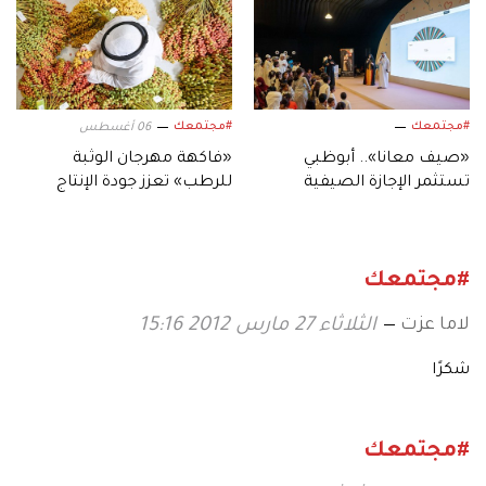
#مجتمعك
#مجتمعك
06 أغسطس
«صيف معانا».. أبوظبي
«فاكهة مهرجان الوثبة
تستثمر الإجازة الصيفية
للرطب» تعزز جودة الإنتاج
بفعاليات متنوعة
المحلي لثمار الإمارات
#مجتمعك
لاما عزت
الثلاثاء 27 مارس 2012 15:16
شكرًا
#مجتمعك