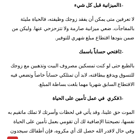
1-
الميزانية قبل كل شيء
لا تعرفين متى يمكن أن يفقد زوجك وظيفته، فالحياة مليئة
بالمفاجآت. ضعي ميزانية صارمة ولا تتزحزحي عنها. وليكن من
ضمن بنودها اقتطاع مبلغ شهري للتوفير
.
2-
افتحي حساباً باسمك
بالطبع حتى لو كنت تمسكين مصروف البيت وتذهبين مع زوجك
للتسوق ويدفع ببطاقته، لابد أن تمتلكي حساباً خاصاً وتضعي فيه
الاقتطاع السابق شهريا مهما بلغت بساطة المبلغ
.
3-
فكري في عمل تأمين على الحياة
الموت حق علينا، وقد يأتي في لحظات وأسرتك لا تملك ماتقيم به
نفسها، نصيحتنا الإضافية لك أن تقومي بعمل تأمين على الحياة
وفي حال لاقدر الله حصل لك أي مكروه، فإن أطفالك سيجدون