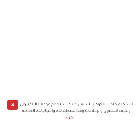
✖
نستخدم ملفات الكوكيز لنسهل عليك استخدام موقعنا الإلكتروني
ونكيف المحتوى والإعلانات وفقا لمتطلباتك واحتياجاتك الخاصة
المزيد