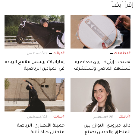
إقرأ أيضاً
#مجتمعك
#حياتك
09 أغسطس
«متحف إرثي».. رؤى معاصرة
إماراتيات يرسمن ملامح الريادة
تستلهم الماضي وتستشرف
في الميادين الرياضية
المستقبل
#أناقتك
#حياتك
08 أغسطس
08 أغسطس
داليا جيرودي: التوازن بين
جميلة الأنصاري: الرياضة
المنطق والحدس يصنع
منحتني حياة ثانية