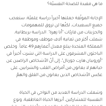
ما هي مفيدة للصحة النفسيّة؟
الإجابة الموثّقة حملتها أخيراً دراسة علميّة، ستعجب
جميع السعيدات، لكنّها لن تروق للمهمومات
والحزينات من قارئات "أنا زهرة". الدراسة بريطانية،
شملت أكثر من ثمانية آلاف موظف وموظفة في
المملكة المتحدة يبلغ معدل أعمارهم 49 عاماً. وخلص
الباحثون المشرفون على الدراسة التي نشرت أخيراً في
"أوروبيان هارت جورنال"، إلى أنّ الأشخاص الراضين عن
حياتهم لا يعانون من أمراض القلب والشرايين، على
عكس الأشخاص الذين يعانون من القلق والهمّ.
وشملت الدراسة العديد من النواحي في الحياة
النفسية للمشاركين، أبرزها الحياة العاطفية، ونوع