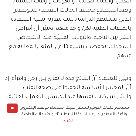
العمل، والحياة العائلية، والهويات وأوقات التسلية.
وبعد استطلاع مختلف الحالات النفسية للموظفين
الذين شملتهم الدراسة، تمت مقارنة نسبة السعادة
بالملفات الطبية لكلّ واحد منهم. وتبيّن أن أمراض
الشرايين التاجية، والنوبات القلبيّة، عند الأشخاص
السعداء، انخفضت بنسبة 13 في المئة، بالمقارنة مع
غيرهم.
وتبيّن للعلماء أنّ النتائج هذه لا تفرّق بين رجل وامرأة. إذ
أنّ المعايير الأساسية للحفاظ على صحة القلب
والشرايين كانت نفسها عند الجنسين: العمل، العائلة،
الحياة العاطفية، والهويّة. وجاء النجاح في هذه
✖
نستخدم ملفات الكوكيز لنسهل عليك استخدام موقعنا الإلكتروني
ونكيف المحتوى والإعلانات وفقا لمتطلباتك واحتياجاتك الخاصة
المستويات دليلاً على صحة جيّدة.
المزيد