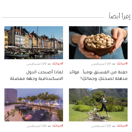
إقرأ أيضاً
#حياتك
#حياتك
09 أغسطس
09 أغسطس
حفنة من الفستق يومياً.. فوائد
لماذا أصبحت الدول
مذهلة لصحتكِ وجمالكِ!
الاسكندنافية وجهة مفضلة
لعشاق السفر؟
#حياتك
#حياتك
09 أغسطس
09 أغسطس