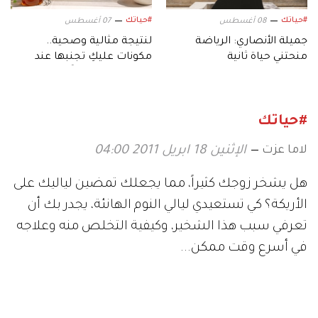
#حياتك
#حياتك
08 أغسطس
07 أغسطس
جميلة الأنصاري: الرياضة
لنتيجة مثالية وصحية..
منحتني حياة ثانية
مكونات عليكِ تجنبها عند
إعداد الشوفان ليلًا
#حياتك
لاما عزت
الإثنين 18 ابريل 2011 04:00
هل يشخر زوجك كثيراً، مما يجعلك تمضين لياليك على
الأريكة؟ كي تستعيدي ليالي النوم الهانئة، يجدر بك أن
تعرفي سبب هذا الشخير، وكيفية التخلص منه وعلاجه
في أسرع وقت ممكن...