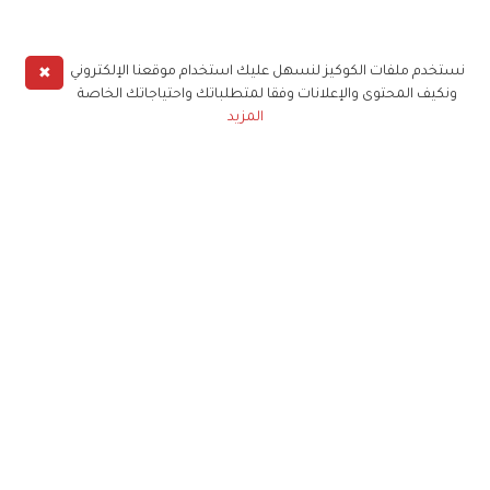
✖
نستخدم ملفات الكوكيز لنسهل عليك استخدام موقعنا الإلكتروني
ونكيف المحتوى والإعلانات وفقا لمتطلباتك واحتياجاتك الخاصة
المزيد
حملوا تطبيق
زهرة الخليج
الاشتراك للحصول على ملخص أسبوعي على بريدك
الإلكتروني