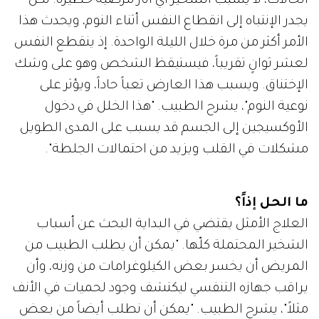
الحالات، لا يسبب الشخير أي آثار مرضية خطيرة. لكن
يجدر الإنتباه إلى انقطاع النفس أثناء النوم، ويحدث هذا
الأمر أكثر من مرة خلال الليلة الواحدة. إذ ينقطع النفس
لعشر ثوانٍ تقريباً، فيستيقظ الشخص وهو على وشك
الإختناق. ويسبب هذا العارض تعباً حاداً، ويؤثر على
نوعية النوم"، يشرح الطبيب. "هذا الخلل في دخول
الأوكسيجين إلى الجسم قد يسبب على المدى الطويل
مشكلات في القلب ويزيد من احتمالات الجلطة".
ما الحل إذاً؟
العلاج الأمثل يقتضي في البداية البحث عن أسباب
الشخير المحتملة كلّها. "يمكن أن يطلب الطبيب من
المريض أن يخسر بعض الكيلوغرامات من وزنه، وأن
يراقب جهازه التنفسي ليكتشف وجود لحميات في الأنف
مثلاً"، يشرح الطبيب. "يمكن أن نطلب أيضاً من بعض