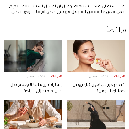
وبالنسبه لى عند الاستيقاظ وقبل ان اغسل اسنانى بلاقى دم فى
فمى مش عارفه من ايه وهل هو شى عادى ام ماذا ارجو افادتى
إقرأ أيضاً
#حياتك
#حياتك
08 أغسطس
08 أغسطس
كيف يعزز فيتامين (D) روتين
إشارات يرسلها الجسم تدل
جمالكِ اليومي؟
على حاجته إلى الراحة