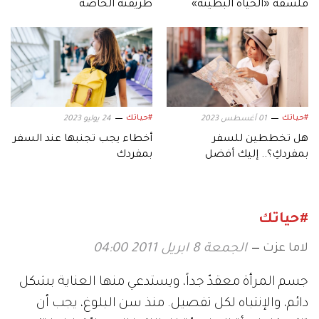
فلسفة «الحياة البطيئة»
طريقته الخاصة
صياغة يوميات الفتيات؟
#حياتك
#حياتك
01 أغسطس 2023
24 يوليو 2023
هل تخططين للسفر
أخطاء يجب تجنبها عند السفر
بمفردكِ؟.. إليك أفضل
بمفردك
الوجهات
#حياتك
لاما عزت
الجمعة 8 ابريل 2011 04:00
جسم المرأة معقدّ جداً، ويستدعي منها العناية بشكل
دائم، والإنتباه لكل تفصيل. منذ سن البلوغ، يجب أن