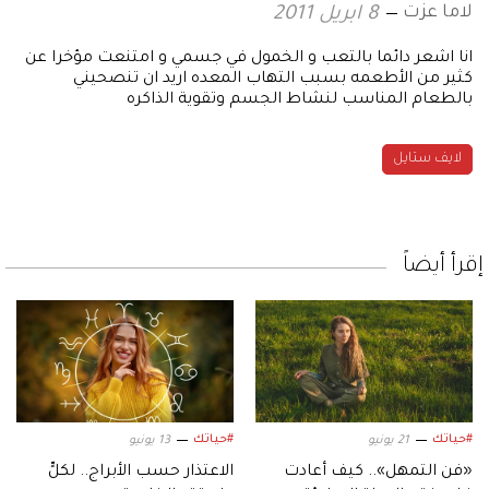
لاما عزت
8 ابريل 2011
انا اشعر دائما بالتعب و الخمول في جسمي و امتنعت مؤخرا عن
كثير من الأطعمه بسبب التهاب المعده اريد ان تنصحيني
بالطعام المناسب لنشاط الجسم وتقوية الذاكره
لايف ستايل
إقرأ أيضاً
#حياتك
#حياتك
21 يونيو
13 يونيو
«فن التمهل».. كيف أعادت
الاعتذار حسب الأبراج.. لكلٍّ