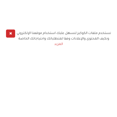
✖
نستخدم ملفات الكوكيز لنسهل عليك استخدام موقعنا الإلكتروني
ونكيف المحتوى والإعلانات وفقا لمتطلباتك واحتياجاتك الخاصة
المزيد
حملوا تطبيق
زهرة الخليج