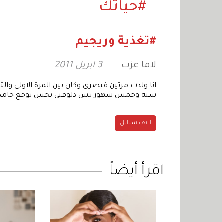
#حياتك
#تغذية وريجيم
لاما عزت
3 ابريل 2011
انا ولدت مرتين قيصرى وكان بين المرة الاولى وا
سنه وخمس شهور بس دلوقتى بحس بوجع جامد قوى
لايف ستايل
اقرأ أيضاً