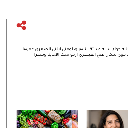
لثانيه حواى سنه وستة اشهر ودلوقتى ابنتى الصغرى عمرها
 بمكان فتح القيصرى ارجو منك الاجابه وشكرا