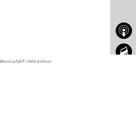
نستخدم ملفات الكوكيز لنسهل ع
الاشتراك للحصول على ملخ
أسبوعي على بريدك الإلكتروني
الرئيسية
مشاهير
أناقتك
لن تتم مشاركة بياناتكم الشخصية مع أ
جمالك