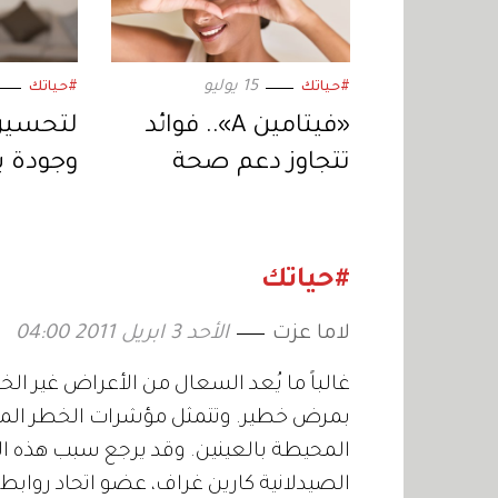
15 يوليو
#حياتك
#حياتك
«فيتامين A».. فوائد
لتحسين
تتجاوز دعم صحة
وجودة ي
الجسم إلى تحسين
على هذ
دقة النظر
وقللي م
#حياتك
لاما عزت
الأحد 3 ابريل 2011 04:00
غالباً ما يُعد السعال من الأعراض غير الخ
بمرض خطير. وتتمثل مؤشرات الخطر المصا
المحيطة بالعينين. وقد يرجع سبب هذه الآلا
الصيدلانية كارين غراف، عضو اتحاد رواب