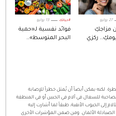
27 يوليو
13 يوليو
#حياتك
 مزاجكِ
فوائد نفسية لـ«حمية
ومكِ.. ركزي
البحر المتوسط»..
ه الأنشطة
تعرفي إليها!
ن غيرها
طرة. لكنه يمكن أيضاً أن يُمثل خطراً للإصابة
حبة للسعال في آلام في الجبين أو في المنطقة
م إلى الجيوب الأنفية، طبقاً لما أشارت إليه
ط الصيادلة الألمان. ومن ضمن المؤشرات الأخرى