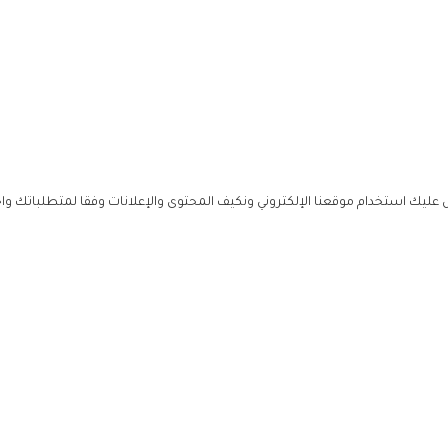
ليك استخدام موقعنا الإلكتروني ونكيف المحتوى والإعلانات وفقا لمتطلباتك وا
حملوا ت
ص
زهرة ال
ي