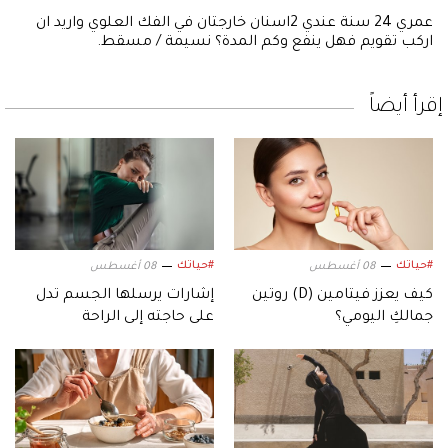
عمري 24 سنة عندي 2اسنان خارجتان في الفك العلوي واريد ان
اركب تقويم فهل ينفع وكم المدة؟ نسيمة / مسقط.
إقرأ أيضاً
#حياتك
#حياتك
08 أغسطس
08 أغسطس
كيف يعزز فيتامين (D) روتين
إشارات يرسلها الجسم تدل
جمالكِ اليومي؟
على حاجته إلى الراحة