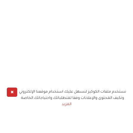
✖
نستخدم ملفات الكوكيز لنسهل عليك استخدام موقعنا الإلكتروني
ونكيف المحتوى والإعلانات وفقا لمتطلباتك واحتياجاتك الخاصة
المزيد