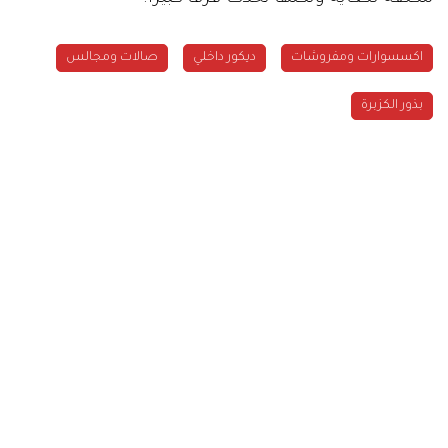
اكسسوارات ومفروشات
ديكور داخلي
صالات ومجالس
بذور الكزبرة