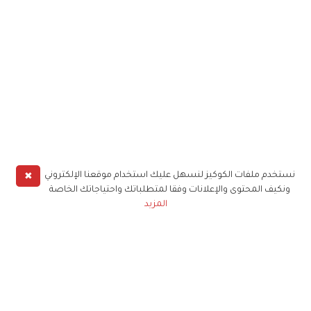
✖
نستخدم ملفات الكوكيز لنسهل عليك استخدام موقعنا الإلكتروني
ونكيف المحتوى والإعلانات وفقا لمتطلباتك واحتياجاتك الخاصة
المزيد
حملوا تطبيق
زهرة الخليج