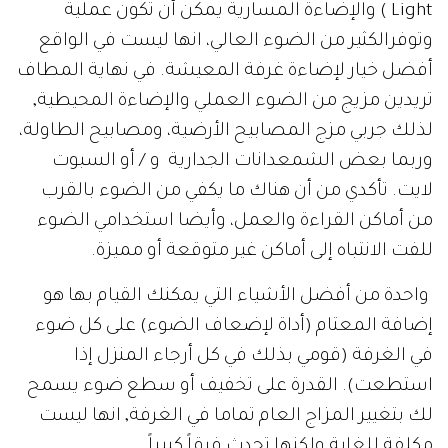
Light ) والإضاءة المسارية يمكن أن تكون عملية
وتوفرالكثير من الضوء العالي، انها ليست في الواقع
أفضل خيار لإضاءة غرفة المعيشة. في نهاية المطاف
تريدين مزيج من الضوء العملي والإضاءة المحيطية,
لذلك جربي مزج المصابيح الأرضية، ومصابيح الطاولة،
وربما بعض الشمعدانات الجدارية و / أو السبوت
لايت. تأكدي من أن هناك ما يكفي من الضوء بالقرب
من أماكن القراءة والعمل، وأيضا استخدامي الضوء
للفت الانتباه إلى أماكن غير متوقعة أو مميزة.
واحدة من أفضل الأشياء التي يمكنك القيام بها هو
إضافة المعتام (أداة لإضعاف الضوء) على كل ضوء
في الغرفة (قومي بذلك في كل أرجاء المنزل إذا
استطعت). القدرة على تخفيف أو سطع ضوء يسمح
لك بتغيير المزاج العام تماما في الغرفة, انها ليست
مكلفة للغاية ولكنها تحدث فرقاً كبيراً.