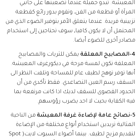
المعيشة. تبدو جميلة عندما تضعينها على جانبي
المرآة أو قطعة من الفن، وتقوم بدور رائع كقطعة
تزيينية فريدة. عندما يتعلق الأمر بتوفير الضوء الذي من
المحتمل أن لا يكون كافيا, سوف تحتاجين إلى استخدام
مصادر أخرى للضوء أيضا.
4-المصابيح المعلقة
يمكن للثريات والمصابيح
المعلقة تكون لمسة مرحة في ديكورغرف المعيشة.
أنها توفر توهج لطيف عام للمساحة وتلفت النظر الى
السقف.رسم العين التصاعدي. فقط تأكدي من أن
الحدود القصوى للسقف لديك اذا كانت مرتفعة بما
فيه الكفاية بحيث لا احد يضرب رؤوسهم.
5-نصائح عامة لإضاءة غرفة المعيشة
من الناحية
المثالية تريدين استخدام أنواع مختلفة من الإضاءة
لتقديم مزيج لطيف. بينما أضواء السبوت لايت( Spot