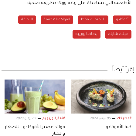
الأطعمة التي تساعدك على زيادة وزنك بطريقة صحية.
أفوكادو
للنحيفات فقط
الفواكه المجففة
النحافة
ميلك شايك
بطاطا بورييه
إقرأ أيضاً
#مطبخك
#تغذية وريجيم
05 يوليو 2024
07 يوليو 2023
كبة الأفوكادو
فوائد عصير الأفوكادو.. للصغار
والكبار