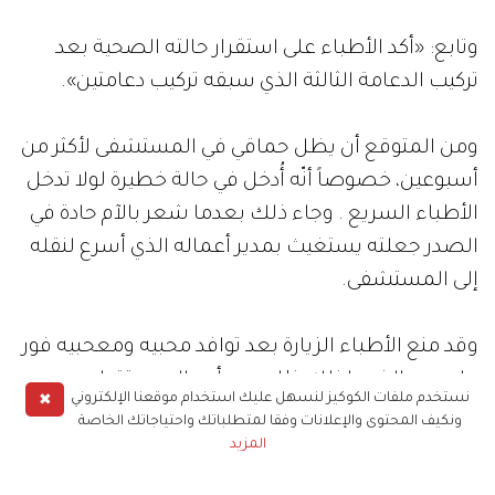
وتابع: «أكد الأطباء على استقرار حالته الصحية بعد
تركيب الدعامة الثالثة الذي سبقه تركيب دعامتين».
ومن المتوقع أن يظل حماقي في المستشفى لأكثر من
أسبوعين، خصوصاً أنّه أُدخل في حالة خطيرة لولا تدخل
الأطباء السريع . وجاء ذلك بعدما شعر بالآم حادة في
الصدر جعلته يستغيث بمدير أعماله الذي أسرع لنقله
إلى المستشفى.
وقد منع الأطباء الزيارة بعد توافد محبيه ومعحبيه فور
علمهم بالخبر. لذلك ظل مدير أعماله يستقبل محبيه
✖
نستخدم ملفات الكوكيز لنسهل عليك استخدام موقعنا الإلكتروني
أمام باب المستشفى لطمأنتهم.
ونكيف المحتوى والإعلانات وفقا لمتطلباتك واحتياجاتك الخاصة
المزيد
كما علمت «أنا زهرة» أنّ الصور التي تم تسريبها لحماقي