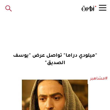
"ميلودي دراما" تواصل عرض "يوسف
الصديق"
#مشاهير