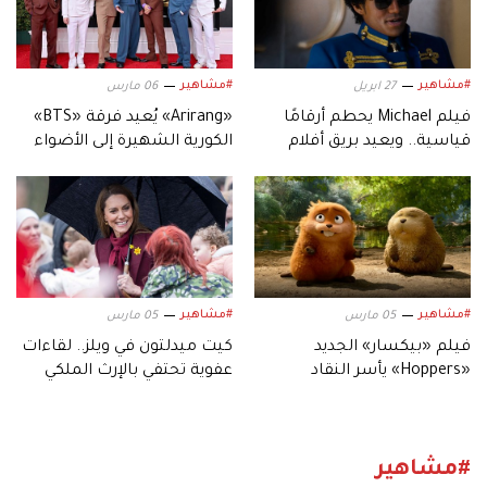
#مشاهير
#مشاهير
27 ابريل
06 مارس
فيلم Michael يحطم أرقامًا
«Arirang» يُعيد فرقة «BTS»
قياسية.. ويعيد بريق أفلام
الكورية الشهيرة إلى الأضواء
السيرة الموسيقية
#مشاهير
#مشاهير
05 مارس
05 مارس
فيلم «بيكسار» الجديد
كيت ميدلتون في ويلز.. لقاءات
«Hoppers» يأسر النقاد
عفوية تحتفي بالإرث الملكي
بعالمه.. وشخصياته المميزة
#مشاهير