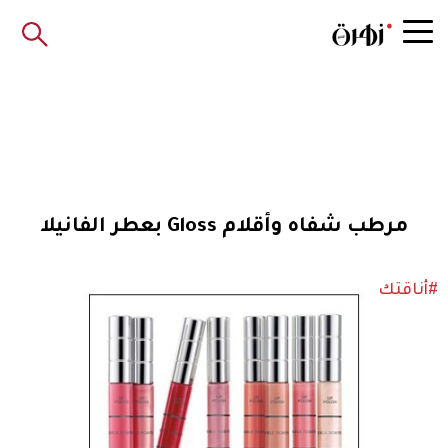
مرطب شفاه وأقلام Gloss بعطر الفانيلا
#أناقتك