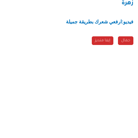
زهرة
فيديو:ارفعي شعرك بطريقة جميلة
جمال
إيفا منديز