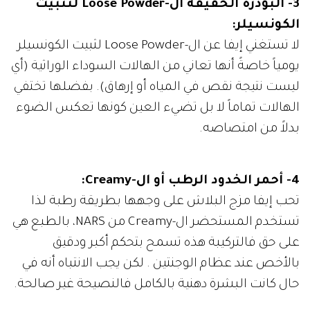
3- البودرة الخفيفة ال-Loose Powder لتثبيت
الكونسيلر:
لا تستغني إيفا عن ال-Loose Powder لثبيت الكونسيلر
يومياً خاصةً أنها تعاني من الهالات السوداء الوراثية (أي
ليست نتيجة نقص في المياه أو إرهاق). بفضلها تختفي
الهالات تماماً لا بل تضيء العين كونها تعكس الضوء
بدلاً من امتصاصه.
4- أحمر الخدود الرطب أو ال-Creamy:
تحب إيفا مزج البلاش على وجهها بطريقة رطبة لذا
تستخدم المستحضر ال-Creamy من NARS، بالطبع هي
على حق فالتركيبة هذه تسمح بتحكم أكبر ودقيق
بالأخص عند عظام الوجنتين . لكن يجب الانتباه أنه في
حال كانت البشرة دهنية بالكامل فالنصيحة غير صالحة.