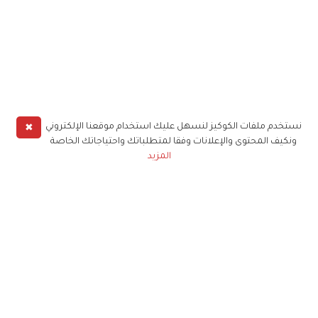
✖
نستخدم ملفات الكوكيز لنسهل عليك استخدام موقعنا الإلكتروني
ونكيف المحتوى والإعلانات وفقا لمتطلباتك واحتياجاتك الخاصة
المزيد
حملوا تطبيق
زهرة الخليج