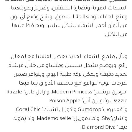
السيدات لحيوية ونضارة الشفتين، وتعزيز رطوبتهما
ومنع الجفاف ومعالجة الشقوق، ويتيح وضع أي لون
من ألوان أحمر الشفاه بشكل سلس ويحافظ عليها
من التكتل.
ويأتي ملمع الشفاه الجديد بعطر الفانيليا مع لمعان
رائع، ويوضع بشكل سلسل ومتساوِ من خلال فرشاة
تحديد دقيقة ويمكن تركه طيلة اليوم. ويتوافر ضمن
تدرجات لونية تتوافق مع مختلف الأذواق بما فيها
"مودرن برينسز" Modern Princess، و"رازل دازل" Razzle
Dazzle، و"بويزن آبل" Poison Apple
و"غمدروب"Gumdrop و"كورال تشيك" Coral Chic،
و"شاي"Shy، و"مادموزيل" Mademoiselle، و"دايموند
ديفا" Diamond Diva.