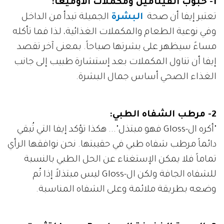
1- حبوب الفيتامين ومكملات الأوميغا:
تعتبر إيفا أن صحة
البشرة
الجميلة تبدأ من الداخل
وفي نوعية الطعام والمكملات الغذائية، لذا فما تأكله
مساءً سيظهر على بشرتها صباحاً. بمعنى آخر تقصد
إيفا أن تناول المكملات بعد إستشارة طبيب إلى جانب
الغذاء الصحي أساس جمال البشرة.
2- مرطب الشفاه الطبي:
"أكره ال-Gloss فهو مبتذل"... هكذا تؤكد إيفا التي تُبقي
دائماً مرطب شفاه طبي في حقيبتها. نحن نوافقها الرأي
تماماً فلا يمكن الإستغناء عن الحل الطبي بالنسبة
للشفاه الجافة ولكن ال-Gloss ليس مبتذلاً إذا تّم
وضعه بطريقة ملائمة وعلى الشفاه المناسبة.