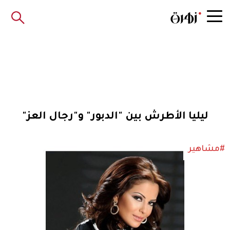
ليليا الأطرش بين "الدبور" و"رجال العز"
#مشاهير