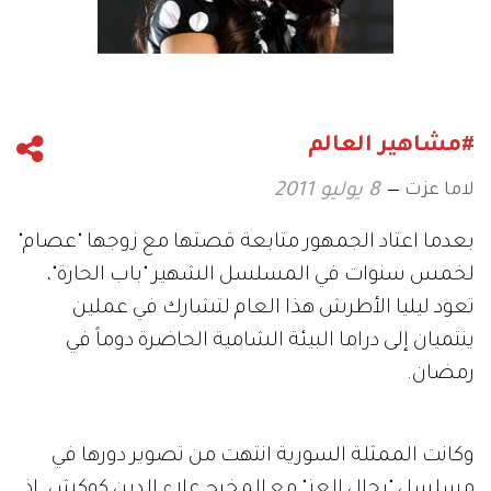
#مشاهير العالم
لاما عزت
8 يوليو 2011
بعدما اعتاد الجمهور متابعة قصتها مع زوجها "عصام"
لخمس سنوات في المسلسل الشهير "باب الحارة"،
تعود ليليا الأطرش هذا العام لتشارك في عملين
ينتميان إلى دراما البيئة الشامية الحاضرة دوماً في
رمضان.
وكانت الممثلة السورية انتهت من تصوير دورها في
مسلسل "رجال العز" مع المخرج علاء الدين كوكش. إذ