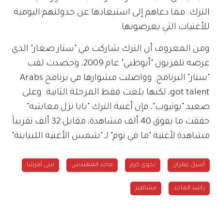
الترك. مما دعاهم إلى استبعادها عن جدولتهم اليومية
للأغنيات التي يعرضونها.
ومن المعروف أن الترك شاركت في "ستار صغار" الذي
عرضه تلفزيون "أبوظبي" عام 2009، وحصدت لقب
"ستار" البرنامج. وواصلت مشوارها في برنامج Arabs
got talent، لكنها بلغت فقط المرحلة الثانية. وعلى
صعيد "يوتيوب"، فإن أغنية الترك "بابا نزل معاشه"
حققت ما يفوق 40 ألف مشاهدة، مقابل 32 ألف تقريباً
مشاهدة لأغنية "ما في نوم" لـ "شمس الأغنية اللبناينة"
أسيل عمران
نجوى كرم
ماجد المهندس
منى آمرشا
راشد الماجد
مشاهير