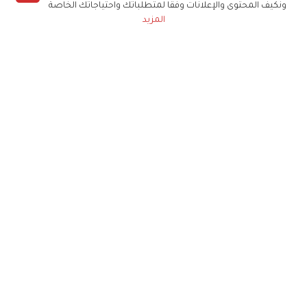
ونكيف المحتوى والإعلانات وفقا لمتطلباتك واحتياجاتك الخاصة
المزيد
حملوا تطبيق
زهرة الخليج
الاشتراك للحصول على ملخص أسبوعي على بريدك
الإلكتروني