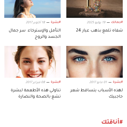
#جمالك
#بشرة
19 يوليو 2025
18 أكتوبر 2017
شفاه تلمع بذهب عيار 24
التأمل والإسترخاء: سر جمال
الجسد والروح
#بشرة
#بشرة
01 مايو 2017
08 فبراير 2017
لهذه الأسباب يتساقط شعر
تناولي هذه الأطعمة لبشرة
حاجبيك
تشع بالصحة والنضارة
#أناقتك