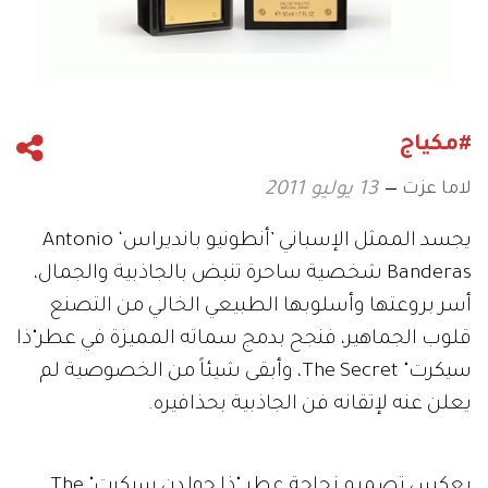
#مكياج
لاما عزت
13 يوليو 2011
يجسد الممثل الإسباني ’أنطونيو بانديراس‘ Antonio
Banderas شخصية ساحرة تنبض بالجاذبية والجمال،
أسر بروعتها وأسلوبها الطبيعي الخالي من التصنع
قلوب الجماهير، فنجح بدمج سماته المميزة في عطر"ذا
سيكرت" The Secret، وأبقى شيئاً من الخصوصية لم
يعلن عنه لإتقانه فن الجاذبية بحذافيره.
يعكس تصميم زجاجة عطر "ذا جولدن سيكرت" The