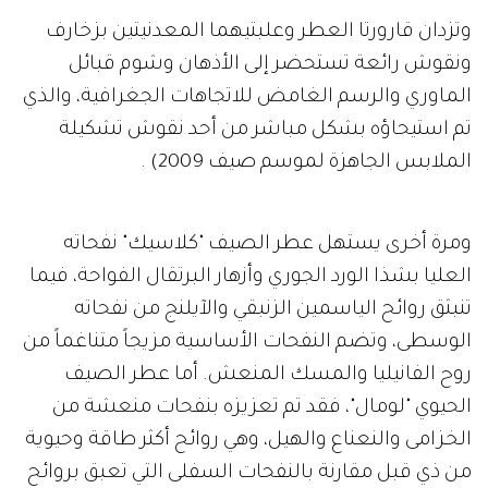
وتزدان قارورتا العطر وعلبتيهما المعدنيتين بزخارف
ونقوش رائعة تستحضر إلى الأذهان وشوم قبائل
الماوري والرسم الغامض للاتجاهات الجغرافية، والذي
تم استيحاؤه بشكل مباشر من أحد نقوش تشكيلة
الملابس الجاهزة لموسم صيف 2009) .
ومرة أخرى يستهل عطر الصيف "كلاسيك" نفحاته
العليا بشذا الورد الجوري وأزهار البرتقال الفواحة، فيما
تنبثق روائح الياسمين الزنبقي والآيلنج من نفحاته
الوسطى، وتضم النفحات الأساسية مزيجاً متناغماً من
روح الفانيليا والمسك المنعش. أما عطر الصيف
الحيوي "لومال"، فقد تم تعزيزه بنفحات منعشة من
الخزامى والنعناع والهيل، وهي روائح أكثر طاقة وحيوية
من ذي قبل مقارنة بالنفحات السفلى التي تعبق بروائح