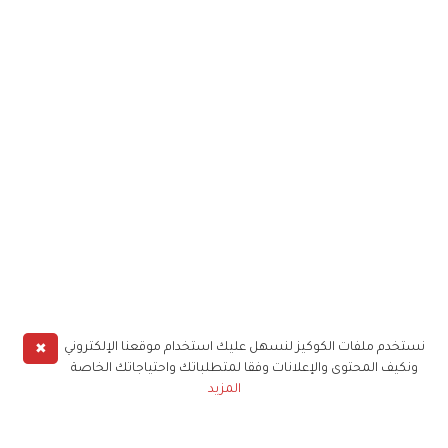
✖
نستخدم ملفات الكوكيز لنسهل عليك استخدام موقعنا الإلكتروني
ونكيف المحتوى والإعلانات وفقا لمتطلباتك واحتياجاتك الخاصة
المزيد