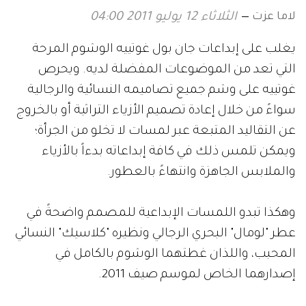
لاما عزت
الثلاثاء 12 يوليو 2011 04:00
يغلب على إبداعات جان بول غوتييه الوشوم المرحة
التي تعد من الموضوعات المفضلة لديه. ويحرص
غوتييه على وشم جميع تصاميمه النسائية والرجالية
سواءً من خلال إعادة تصميم الأزياء التراثية أو بالخروج
عن التقاليد المتبعة عبر لمسات لا تخلو من الجرأة؛
ويمكن تلمس ذلك في كافة إبداعاته بدءاً بالأزياء
والملابس الجاهزة وانتهاءً بالعطور.
وهكذا تبدو اللمسات الإبداعية للمصمم واضحةً في
عطر "لومال" البحري الرجالي ونظيره "كلاسيك" النسائي
المحبب، واللذان غطتهما الوشوم بالكامل في
إصدارهما الخاص لموسم صيف 2011.