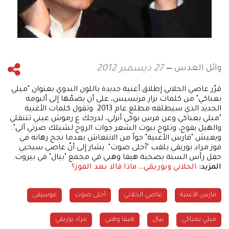
وائل العدس
27 ديسمبر 2012
قرّر عاصي الحلاني إطلاق أغنية جديدة باللون البدوي بعنوان "ميلي
بعباكي" من كلمات نزار فرنسيس، على أن يضمّها إلى ألبومه
الجديد الذي سيطلقه مطلع عام 2013. وتقول كلمات الأغنية
"ميلي بعباكي وعن فرس بوكي أنزلي، لدرجك ع رموش عيني تتنقلي
والهيل يفوح، وتلوح بيوت الشعر جوات الروح لشيلك صرتي ألي".
ويعيش "فارس الأغنية" جواً من الانتعاش بعدما نجح رهانه في
فوز مراد بوريقي بلقب "أحلى صوت". يشار إلى أنّ عاصي سيحيي
حفل رأس السنة بصحبة هيفا وهبي في مجمع "بيال" في بيروت.
المزيد:
الحلاني وبوريقي… ماذا قالا بعد الفوز؟
فارس الأغنية
عاصي الحلاني
أحلى صوت
موسيقى
ميلي بعباكي
بيال
هيفا وهبي
مراد بوريقي