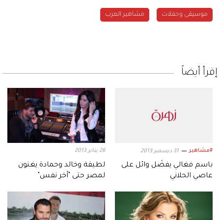
موسيقى وحفلات
مشاهير العرب
إقرأ أيضاً
#مشاهير
26 يناير 2013
31 ديسمبر 2013
باسم فغالي يفضّل وائل على
لطيفة وخالد وحمادة يغنون
عاصي الحلاني
لمصر حتى "آخر نفس"