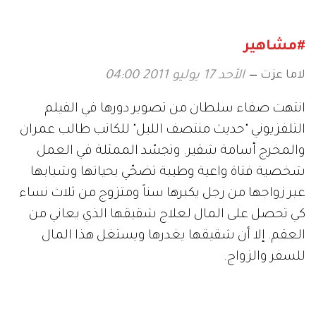
#مشاهير
لاما عزت
الأحد 17 يوليو 2011 04:00
انتهت صفاء سلطان من تصوير دورها في الفيلم
التلفزيوني "حديث منتصف الليل" للكاتب طالب عمران
والمخرج أسامة شقير. وتجسّد الممثلة في العمل
شخصية فتاة واعية وطيبة تضحّي بحياتها وشبابها
عبر زواجها من رجل يكبرها سناً ومتزوج من ثلاث نساء
كي تحصل على المال لعلاج شقيقها الذي يعاني من
العقم. إلا أن شقيقها يغدرها ويستغل هذا المال
للسفر والزواج.