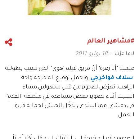
#مشاهير العالم
لاما عزت
18 يوليو 2011
علمت "أنا زهرة" أنّ فريق فيلم "هوى" الذي تلعب بطولته
سلاف فواخرجي
، ويحمل توقيع المخرجة واحة
الراهب، تعرّض لهجوم من قبل مجهولين مساء
السبت أثناء تصوير بعض مشاهده في منطقة "القدم"
في دمشق. مما استدعى تدخّل الجيش لحماية فريق
العمل.
الهجوم دفع المخرجة إلى الانتقال إلى مكان أكثر أماناً.