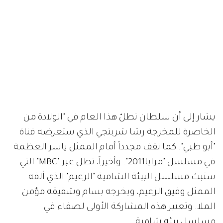
يشار إلى أن سلطان تطلّ هذا العام في "الولادة من
الخاصرة للمخرجة رشا شربتجي الذي ستعرضه قناة
"أبو ظبي". كما تقف مجدداً أمام الممثل ياسر العظمة
في مسلسل "مرايا2011". وأخيراً، تطل عبر "MBC" التي
ستبث مسلسل البيئة الشامية "الزعيم" الذي ألفه
الممثل وفيق الزعيم، ويخرجه بسام وشقيقه مؤمن
الملا. وتعتبر هذه المشاركة الأولى لصفاء في
مسلسل بيئة شامية.