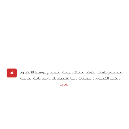
✖
نستخدم ملفات الكوكيز لنسهل عليك استخدام موقعنا الإلكتروني
ونكيف المحتوى والإعلانات وفقا لمتطلباتك واحتياجاتك الخاصة
المزيد
حملوا تطبيق
زهرة الخليج