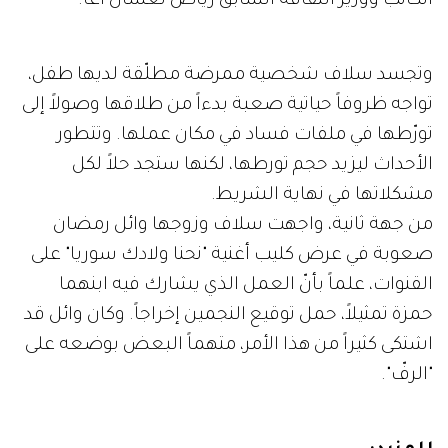
الكاتب ووزير الثقافة السابق رياض نعسان آغا.
وتجسد سلاف شخصية ممرضة مطلّقة لديها طفل،
تواجه ظروفاً حياتية صعبة بدءاً من طلاقها وصولاً إلى
تورّطها في ملفات فساد في مكان عملها. وتتطور
الأحداث ليزيد حجم تورطها، لكنها ستجد حلاً لكل
مشكلاتها في نهاية الشريط.
من جهة ثانية، واجهت سلاف وزوجها وائل رمضان
صعوبة في عرض كليب أغنية "نحنا ولادك سوريا" على
القنوات، علماً بأنّ العمل الذي يشارك فيه ابنهما
حمزة تمثيلاً، حمل توقيع النجمين إخراجاً. وكان وائل قد
اشتكى كثيراً من هذا الأمر، متهماً البعض بوضعه على
"الرفّ".