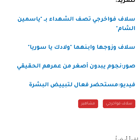
للمزيد:
سلاف فواخرجي تصف الشهداء بـ "ياسمين
الشام"
سلاف وزوجها وابنهما "ولادك يا سوريا"
صور:نجوم يبدون أصغر من عمرهم الحقيقي
فيديو:مستحضر فعال لتبييض البشرة
سلاف فواخرجي
مشاهير