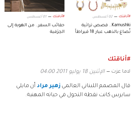
#أناقتك
#أناقتك
02 أغسطس
01 أغسطس
Kamushki.. قصص تراثية
حقائب السفر.. من الهوية إلى
تُصاغ بالذهب عيار 18 قيراطاً
الحِرَفية
#أناقتك
لاما عزت
الإثنين 18 يوليو 2011 04:00
قال المصمم اللبناني العالمي
زهير مراد
أن مايلي
سايرس كانت نقطة التحول في حياته المهنية.