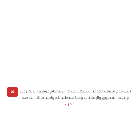
✖
نستخدم ملفات الكوكيز لنسهل عليك استخدام موقعنا الإلكتروني
ونكيف المحتوى والإعلانات وفقا لمتطلباتك واحتياجاتك الخاصة
المزيد
حملوا تطبيق