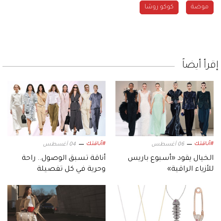
موضة
كوكو روشا
إقرأ أيضاً
#أناقتك
#أناقتك
06 أغسطس
04 أغسطس
الخيال يقود «أسبوع باريس
أناقة تسبق الوصول.. راحة
للأزياء الراقية»
وحرية في كل تفصيلة