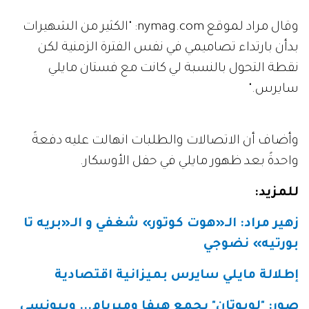
وقال مراد لموقع nymag.com: "الكثير من الشهيرات
بدأن بارتداء تصاميمي في نفس الفترة الزمنية لكن
نقطة التحول بالنسبة لي كانت مع فستان مايلي
سايرس."
وأضاف أن الاتصالات والطلبات انهالت عليه دفعةً
واحدةً بعد ظهور مايلي في حفل الأوسكار.
للمزيد
:
زهير مراد: الـ«هوت كوتور» شغفي و الـ«بريه تا
بورتيه» نضوجي
إطلالة مايلي سايرس بميزانية اقتصادية
صور: "لوبوتان" يجمع هيفا وميريام... وبيونسي