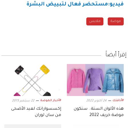
فيديو:مستحضر فعال لتبييض البشرة
موضة
ملابس
إقرأ أيضاً
#أناقتك
#أخبار الموضة
24 أكتوبر 2022
22 سبتمبر 2015
هذه الألوان الستة.. ستكون
إكسسواراتك لعيد الأضحى
موضة خريف 2022
من سان لوران