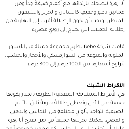
أنا زهرة تنصحك بارتدائها مع أكمام ضيقةً جداً ومن
قماشٍ ناعمٍ وخفيفٍ كالساتان والحرير والشيفون
المبطن، ويجب أن تكون الإطلالة أقرب إلى النهارية من
إطلالة الحفلات التي تحتاج إلى رونقٍ مضيء.
قامت شركة Bebe بطرح مجموعة جميلة من الأساور
الملونة والمنوعة من السوارفسكي والأحجار والخشب،
تتراوح أسعارها بين الـ100 درهم إلى 300 درهم.
الأقراط الشبك
هي الأٌقراط المتشابكة المعدنية الظريفة، تمتاز بكونها
خفيفة على الأذن وتعطي إطلالةً حيويةً تليق بالأيام
الصيفية، تتواجد بألوانٍ مختلفةٍ من النحاسي والذهبي
والفضي، يمكنك تجربتها جميعاً في حين تقترح أنا زهرة