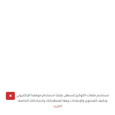
✖
نستخدم ملفات الكوكيز لنسهل عليك استخدام موقعنا الإلكتروني
ونكيف المحتوى والإعلانات وفقا لمتطلباتك واحتياجاتك الخاصة
المزيد