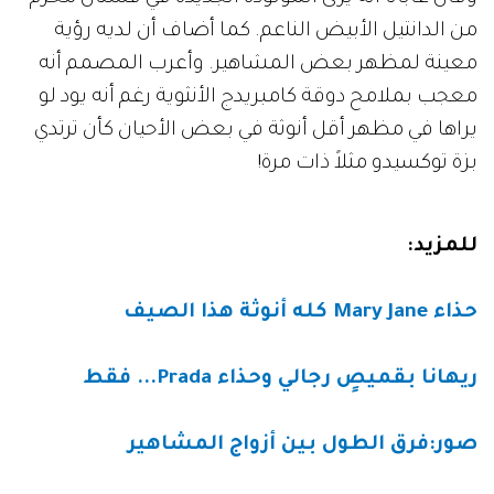
من الدانتيل الأبيض الناعم. كما أضاف أن لديه رؤية
معينة لمظهر بعض المشاهير. وأعرب المصمم أنه
معجب بملامح دوقة كامبريدج الأنثوية رغم أنه يود لو
يراها في مظهر أقل أنوثة في بعض الأحيان كأن ترتدي
بزة توكسيدو مثلاً ذات مرة!
للمزيد:
حذاء Mary Jane كله أنوثة هذا الصيف
ريهانا بقميصٍ رجالي وحذاء Prada... فقط
صور:فرق الطول بين أزواج المشاهير