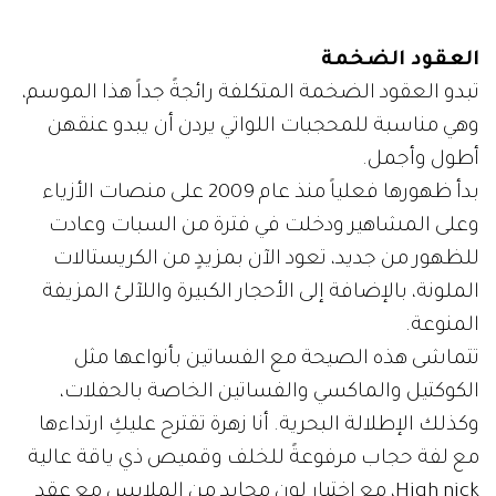
العقود الضخمة
تبدو العقود الضخمة المتكلفة رائجةً جداً هذا الموسم،
وهي مناسبة للمحجبات اللواتي يردن أن يبدو عنقهن
أطول وأجمل.
بدأ ظهورها فعلياً منذ عام 2009 على منصات الأزياء
وعلى المشاهير ودخلت في فترة من السبات وعادت
للظهور من جديد، تعود الآن بمزيدٍ من الكريستالات
الملونة، بالإضافة إلى الأحجار الكبيرة واللآلئ المزيفة
المنوعة.
تتماشى هذه الصيحة مع الفساتين بأنواعها مثل
الكوكتيل والماكسي والفساتين الخاصة بالحفلات،
وكذلك الإطلالة البحرية. أنا زهرة تقترح عليكِ ارتداءها
مع لفة حجاب مرفوعةً للخلف وقميص ذي ياقة عالية
High nick، مع اختيار لونٍ محايدٍ من الملابس مع عقدٍ