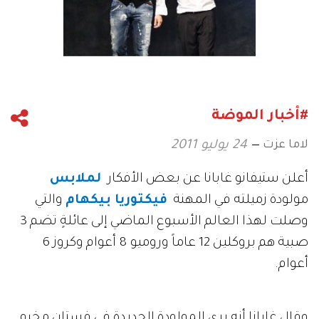
#أخبار الموضة
لاما عزت
24 يوليو 2011
أعلن ستيفانو غابانا عن بعض الأفكار
لملابس
مولودة زميلته في المهنة
فيكتوريا بيكهام
والتي
وصلت لهذا العالم الأسبوع الماضي إلى عائلةٍ تضم 3
صبية هم بروكلين 12 عاماً وروميو 8 أعوام وكروز 6
أعوام.
وقال غابانا أنه يرى المولودة الجديدة في فستان مخرم