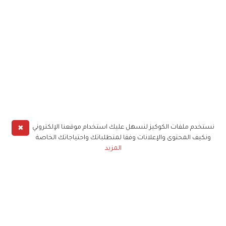
✖
نستخدم ملفات الكوكيز لنسهل عليك استخدام موقعنا الإلكتروني
ونكيف المحتوى والإعلانات وفقا لمتطلباتك واحتياجاتك الخاصة
المزيد
حملوا تطبيق
زهرة الخليج