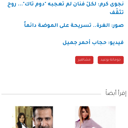
نجوى كرم: لكلّ فنان لم تعجبه "دوم تاك"... روح
تثقّف
صور: الغرة.. تسريحة على الموضة دائماً
فيديو: حجاب أحمر جميل
جومانة بوعيد
مشاهير
إقرأ أيضاً