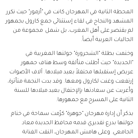
المحطة الثانية في المهرجان كانت في "أزمور" حيث تكرر
المشهد والنجاح في لقاء إستثنائي جمع كارول بجمهور
لم يقتصر على أهل المغرب، بل شمل مجموعة من
الجاليات العربية أيضاً.
وختمت بطلة "الشحرورة" جولتها المغربية في
"الجديدة" حيث أطلت متألقة وسط هتاف جمهور
عريض إستقبلها محتفلاً بعيد ميلادها. آلاف الأصوات
إرتفعت وغنت لكارول ومعها. وقد بدت النجمة مثأثرة،
وأعربت عن سعادتها بإلإحتفال بعيد ميلادها للسنة
الثانية على المسرح مع جمهورها.
يذكر أن إدارة مهرجان "جوهرة" كرّمت سماحة في ختام
جولتها بدرع تقديري قدمه محافظ الجديدة معاد
الجامعي. وعلى هامش المهرجان، التقت الفنانة