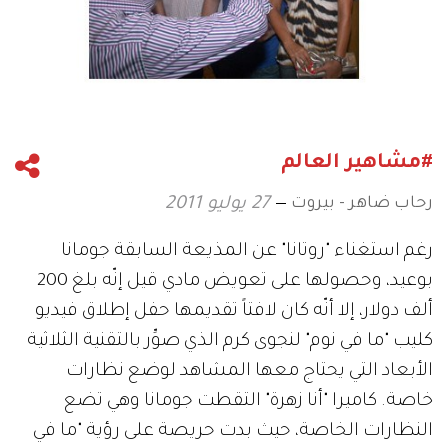
#مشاهير العالم
رحاب ضاهر - بيروت
27 يوليو 2011
رغم استغناء "روتانا" عن المذيعة السابقة جومانا
بوعيد، وحصولها على تعويض مادي قيل إنّه بلغ 200
ألف دولار، إلا أنّه كان لافتاً تقديمها حفل إطلاق فيديو
كليب "ما في نوم" لنجوى كرم الذي صوِّر بالتقنية الثلاثية
الأبعاد التي يحتاج معها المشاهد لوضع نظارات
خاصة. كاميرا "أنا زهرة" التقطت جومانا وهي تضع
النظارات الخاصة، حيث بدت حريصة على رؤية "ما في