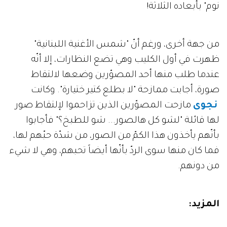
نوم" بأبعاده الثلاثة!
من جهة أخرى، ورغم أنّ "شمس الأغنية اللبنانية"
ظهرت في أول الكليب وهي تضع النظارات، إلا أنّه
عندما طلب منها أحد المصوّرين وضعها لالتقاط
صورة، أجابت ممازحة "لا بطلع كتير ختيارة". وكانت
نجوى
مازحت المصوّرين الذين تزاحموا لإلتقاط صور
لها قائلة "لشو كل هالصور... شو للطبخ؟" فأجابوا
بأنّهم يأخذون هذا الكمّ من الصور، من شدّة حبّهم لها،
فما كان منها سوى الردّ بأنّها أيضاً تحبهم، وهي لا شيء
من دونهم.
المزيد: