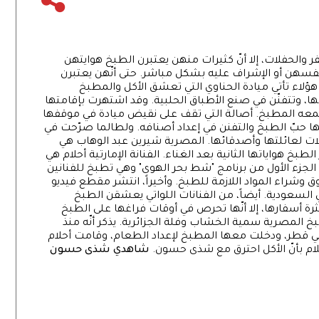
ر والحفلات، إلا أنّ كثيرات منهن يعتبرن الطبخ هوايتهن
فسهن أو الإشراف عليه بشكل مباشر. حتى أنّهن يعتبرن
هؤلاء تأتي ميادة الحناوي التي تعشق الأكل والمطبخ
، وتتفنّن في صنع الأطباق الحلبية. وقد اشتهرت بإقامتها
 يجمعه المطبخ. أصالة التي تقف على نقيض ميادة في موقفها
 حبّ الطبخ والتفنن في إعداد أصنافه. ولطالما صرّحت في
ولات لعائلتها وأصدقائها. المصرية شيرين عبد الوهاب هي
لطبخ هواياتها الثانية بعد الغناء. الفنانة الإمارتية أحلام هي
لجزء الأول من برنامج "شط بحر الهوى" وهي تطبخ للفنانين
وشراء المواد اللازمة للطبخ. وأخيراً، انتشر مقطع فيديو
السعودية. أيضاً، من الفنانات اللواتي يعشقن الطبخ
كثرة أسفارها، إلا أنّها تحرص في أوقات فراغها على الطبخ
بخ المصرية سمية الخشاب وفلة الجزائرية. يذكر أنّه منذ
في قطر، ودخلت معها المطبخ لإعداد الطعام، وقامت أحلام
حلام بأنّ الأكل احترق مع شذى حسون.
شاهدي شذى حسون