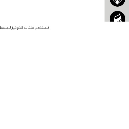
نستخدم ملفات الكوكيز لنسهل ع
الاشتراك للحصول على ملخ
أسبوعي على بريدك الإلكتروني
الرئيسية
مشاهير
أناقتك
لن تتم مشاركة بياناتكم الشخصية مع أ
جمالك
طرف ثالث
مجتمعك
حياتك