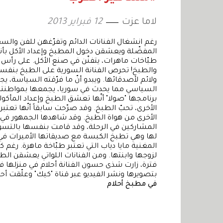
لاما عزت
12 فبراير 2013
رغم انشغال الفنانات الدائم وتفرّغهن للفن والسف
المفضّلة ويعشقن دخول المطبخ وإعداد الأكل بأن
طبّاخات ماهرات، يتفنّن في صنع الأكل. على رأس 
والطبخ! تحرص الفنانة السورية على الطبخ بنفسها
ولائم لأصدقائها. ويبدو أنّ ما فرّقته السياسة،
السياسي مما يحدث في سوريا، يجمعها بمواطنتها
برنامجها "صولا" أنّها تعشق الطبخ وإعداد المأك
الأخرى، تحبّ الطبخ. وقد صرّحت سابقاً أنّها تعتبر ا
الأخرى من هواة الطبخ. وقد شاهدها الجمهور في ا
المشاركين في الرحلة، وقد قامت بنفسها بالتسوق 
لها وهي تطبخ الكبسة مع صديقاتها الأميرات في 
المغنية مايا دياب التي تعتبر طبّاخة ماهرة. رغم 
لزوجها وابنتها. ومن الفنانات اللواتي يعشقن الط
فترة، زارت شذى حسون الفنانة أحلام في منزلها 
بتصويرها ونشر الفيديو عبر قناة "كيك" وعلّقت أ
في مطبخ أحلام