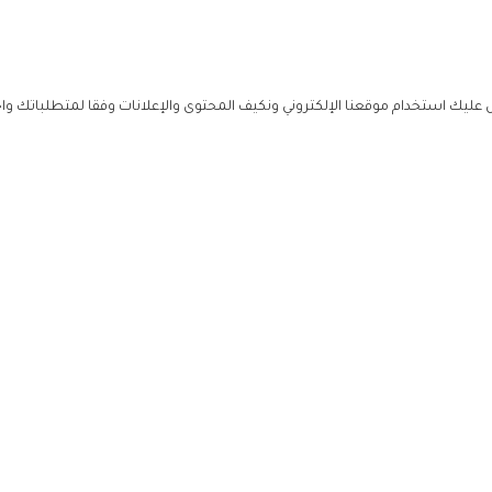
ليك استخدام موقعنا الإلكتروني ونكيف المحتوى والإعلانات وفقا لمتطلباتك وا
حملوا ت
ص
زهرة ال
ي