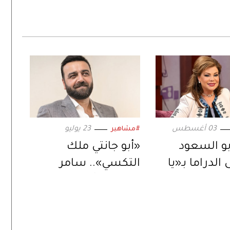
03 أغسطس
23 يوليو
#مشاهير
و السعود
«أبو جانتي ملك
الدراما بـ«يا
التكسي».. سامر
ض».. ورسالة
المصري يُعيد إحياء
ة عبر
المسلسل في دراما
ت الرقمية»
رمضان 2027