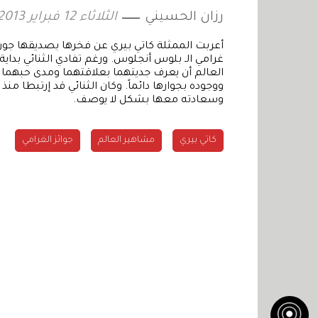
رزان الحسيني
الثلاثاء 12 فبراير 2013 13:13
أعربت الممثلة كاتي بيري عن فخرها بصديقها جون 
غرامي الـ بلوس أنجلوس. ورغم تفادي الثنائي بداية 
العالم أن يعرف جديتهما بعلاقتهما ومدى حبهما 
ووجوده بجوارها دائماً. وكان الثنائي قد إرتبطا من
وسعادته معها بشكل لا يوصف.
كاتي بيري
مشاهير العالم
جوائز الغرامي