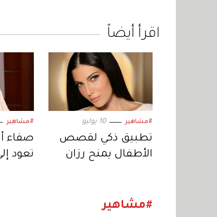
اقرأ أيضاً
10 يوليو
#مشاهير
#مشاهير
تطبيق ذكي لقصص
صفاء أب
الأطفال يمنح رزان
تعود إلى 
جمّال جائزة دولية في
خبر أبي
ريادة الأعمال
اجتماعي
«المنصا
#مشاهير