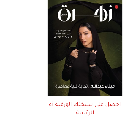
احصل على نسختك الورقية أو
الرقمية