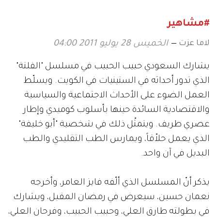
#مشاهير
لاما عزت
الخميس 28 يوليو 2011 04:00
يشارك السعودي حبيب الحبيب في مسلسل "الفلتة"
الذي تدور أحداثه في الستينيات في الكويت. ويسلّط
العمل الضوء على الأحداث الاجتماعية والسياسية
والاقتصادية السائدة حينها بأسلوب كوميدي وإطار
عصري طريف. ويتمثّل ذلك في شخصية "أبو خليفة"
الذي يعمل حلاّقاً، ويمارس الطب التقليدي والطب
البديل في آن واحد.
يذكر أنّ المسلسل الذي ألّفه فايز العامر، وأخرجه
نعمان حسين، سيعرض في رمضان المقبل، ويشارك
في بطولته طارق العلي، وحبيب الحبيب، وفرحان العلي،