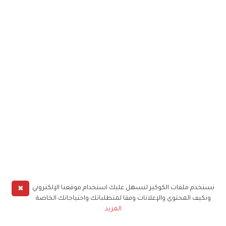
✖
نستخدم ملفات الكوكيز لنسهل عليك استخدام موقعنا الإلكتروني
ونكيف المحتوى والإعلانات وفقا لمتطلباتك واحتياجاتك الخاصة
المزيد