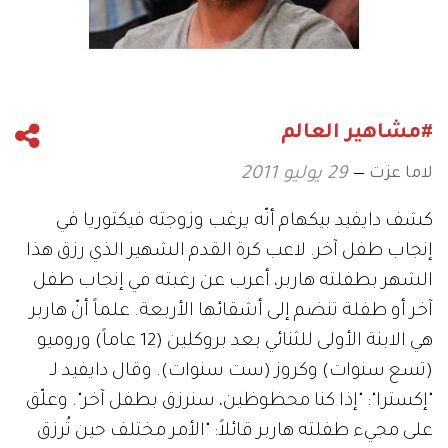
#مشاهير العالم
لاما عزت
29 يوليو 2011
كشف دايفيد بيكهام أنّه يرغب وزوجته فيكتوريا في
إنجاب طفل آخر. لاعب كرة القدم الشهير الذي رزق هذا
الشهر بطفلته هاربر، أعرب عن رغبته في إنجاب طفل
آخر أو طفلة تنضم إلى أشقائها الأربعة. علماً أنّ هاربر
هي الابنة الأولى للثنائي بعد بروكلين (12 عاماً) وروميو
(تسع سنوات) وكروز (ست سنوات). وقال دايفيد لـ
"إكسترا": "إذا كنا محظوظين، سنرزق بطفل آخر". وعلّق
على مجيء طفلته هاربر قائلاً: "الأمر مختلف حين تُرزق