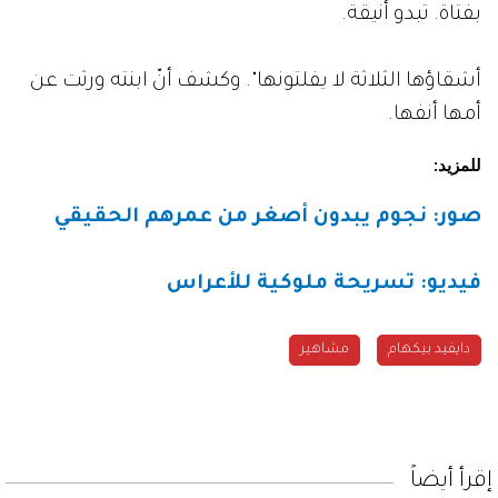
بفتاة. تبدو أنيقة.
أشقاؤها الثلاثة لا يفلتونها". وكشف أنّ ابنته ورثت عن
أمها أنفها.
للمزيد
:
صور: نجوم يبدون أصغر من عمرهم الحقيقي
فيديو: تسريحة ملوكية للأعراس
دايفيد بيكهام
مشاهير
إقرأ أيضاً