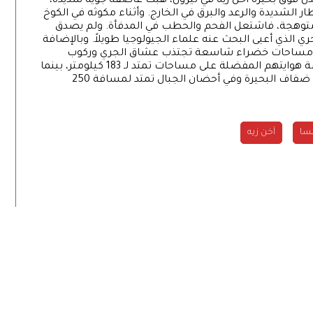
ندل فوق بحيرة آخن زيه في تيرول، هبت عاصفة جوية شديدة،
 الشديدة والرعد والبرق في الخارج. وأثناء مكوثه في الكوخ
ال متوهجة، فاشتعل الفحم والحطب في المدفأة. ولم يصدق
 الذي أعيى البحث عنه علماء الجيولوجيا طويلاً. وبالإضافة
يه مساحات خضراء شاسعة تجتذب عشاق الجري وركوب
الدراجات؛ حيث يمكن لعشاق رياضة الجري ممارسة هوايتهم المفضلة على مساحات تمتد لـ 183 كيلومتر، بينما
يتوافر أمام هواة ركوب الدراجات مسارات بمحاذاة ضفاف البحيرة وفي أحضان الجبال تمتد لمسافة 250
مسا
آخن زيه