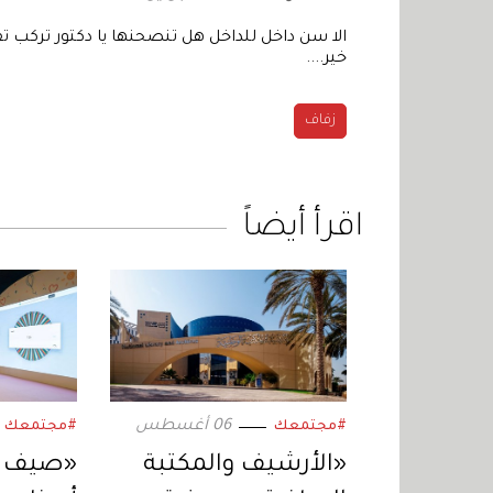
الا سن داخل للداخل هل تنصحنها يا دكتور تركب تق
خير....
زفاف
اقرأ أيضاً
06 أغسطس
#مجتمعك
#مجتمعك
«الأرشيف والمكتبة
«صيف مع