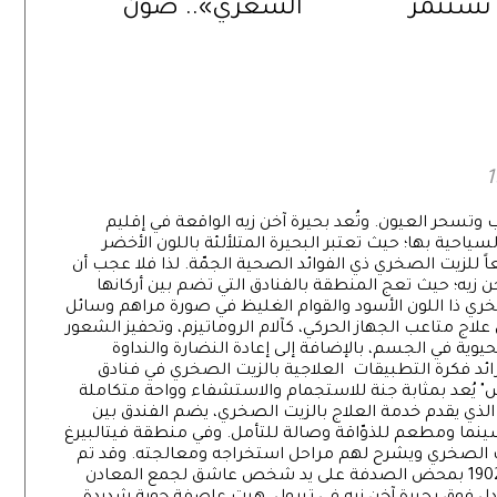
تستثمر
الشعري».. صَوْن
الصيفية
للموروث الثقافي
ت متنوعة
الإماراتي
 وتسحر العيون. وتُعد بحيرة آخن زيه الواقعة في إقليم
ياحية بها؛ حيث تعتبر البحيرة المتلألئة باللون الأخضر
اً للزيت الصخري ذي الفوائد الصحية الجمّة. لذا فلا عجب أن
 زيه؛ حيث تعج المنطقة بالفنادق التي تضم بين أركانها
صخري ذا اللون الأسود والقوام الغليظ في صورة مراهم وسائل
ج متاعب الجهاز الحركي، كآلام الروماتيزم، وتحفيز الشعور
ية في الجسم، بالإضافة إلى إعادة النضارة والنداوة
 رائد فكرة التطبيقات العلاجية بالزيت الصخري في فنادق
 يُعد بمثابة جنة للاستجمام والاستشفاء وواحة متكاملة
 الذي يقدم خدمة العلاج بالزيت الصخري، يضم الفندق بين
 سينما ومطعم للذوّاقة وصالة للتأمل. وفي منطقة فيتالبيرغ
يت الصخري ويشرح لهم مراحل استخراجه ومعالجته. وقد تم
اكتشاف الزيت الصخري في منطقة آخن زيه عام 1902 بمحض الصدفة على يد شخص عاشق لجمع المعادن