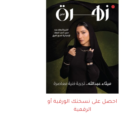
احصل على نسختك الورقية أو
الرقمية