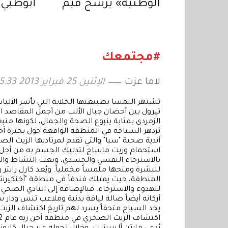
الوطنية» يرسخ قيم
أبوظبي 
الولاء في «مهرجان
الإجازة 
الشيخ زايد الصيفي»
بفعاليا
#مجتمعك
لاما عزت
الإثنين 25 فبراير 2013 15:33
تشتهر النمسا بطبيعتها الخلابة التي تأسر الألباب
تيرول بين أحضان جبال الألب من أجمل المقاصد الس
الزمردي بمثابة ينبوع الصحة والجمال، لكونها منبع
تزدهر السياحة في المنطقة الواقعة حول بحيرة آخن
أندية صحية "سبا" والتي تقدم لمرتاديها الزيت ال
استحمام وزيت ماساج لتدليك الجسم به من أجل علا
بالاسترخاء النفسي والجسدي، وبعث النشاط والحيو
للبشرة ومنحها ملمساً مخملياً. ويُعد كارل رايتر
المنطقة، حيث يمتلك فندقاً في منطقة "آخنكيرش"
للهدوء والاسترخاء. فبالإضافة إلى النادي الصحي
أركانه أيضاً صالة لياقة بدنية وملاعب تنس ودار
يجد السياح متحفاً يسرد لهم تاريخ اكتشاف الز