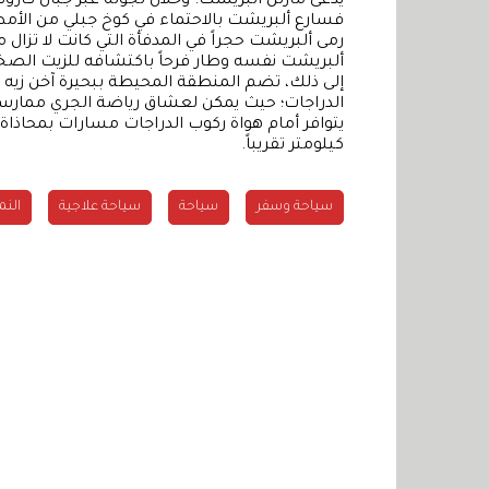
يُدعى مارتن ألبريشت. وخلال تجوله عبر جبال كارو
فسارع ألبريشت بالاحتماء في كوخ جبلي من الأمطار
رمى ألبريشت حجراً في المدفأة التي كانت لا تز
ألبريشت نفسه وطار فرحاً باكتشافه للزيت الصخري
إلى ذلك، تضم المنطقة المحيطة ببحيرة آخن ز
كيلومتر تقريباً.
سياحة وسفر
سياحة
سياحة علاجية
الن