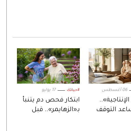
06 أغسطس
17 يوليو
#حياتك
الإنتاجية»..
ابتكار فحص دم يتنبأ
اعد التوقف
بـ«الزهايمر».. قبل
في إنجاز
ظهور الأعراض