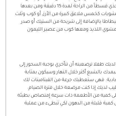
الحساء، صحن كبير من السلطة ومن ثم خذي قسطاً من الراحة لمدة 15 دقيقة ومن بعدها
ويات كخمس ملاعق كبيرة من الأرز، أو كوب وثلث
بطاطا بالإضافة إلى شريحة من الستيك أو صدر
مشوي اللذيذ ومعها كوب من عصير الليمون
لديك طفلا ترضعينه أن تتأخري بوجبة السحور إلى
مدك بالشبع أكثر خلال النهار وسيكون بمثابة
 العادية. فهي ستعطيك جرعة من الفيتامينات لك
حليب لديك إذا كنت مرضعة خلال فترة الصيام.
 على كمية من الأطعمة ذات سرعة إمتصاص بطيئة
ى كمية قليلة من الدهون لكي تبطىء من عملية