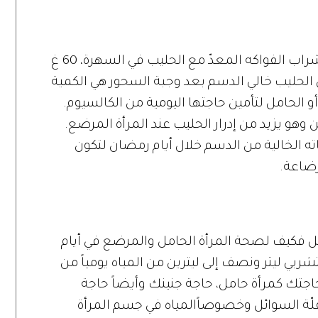
كوب من اللبن خالي الدسم على الإفطار، شراب الفواكه المعدّ مع الحليب في السهرة، 60 غ
الحليب خالي الدسم بعد وجبة السحور هي الكمية
 الحامل لتأمين حاجتها اليومية من الكالسيوم.
وهو يزيد من إدرار الحليب عند المرأة المرضع.
 الخالية من الدسم خلال أيام رمضان لتكون
ضاعة.
ل فكيف لصحة المرأة الحامل والمرضع في أيام
بي ليتر ونصف إلى ليترين من المياه يومياً من
جتك كمرأة حامل، حاجة جنينك وأيضاً حاجة
لّة السوائل وخصوصاًالمياه في جسم المرأة