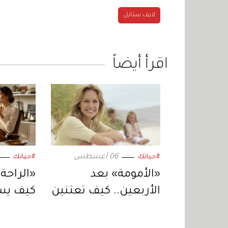
لايف ستايل
اقرأ أيضاً
06 أغسطس
#حياتك
#حياتك
«الأمومة» بعد
«الراحة 
الأربعين.. كيف تعتنين
كيف يس
بجسمكِ في هذه
القصير 
المرحلة؟
المزيد؟