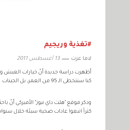
#تغذية وريجيم
لاما عزت
13 أغسطس 2011
أظهرت دراسة جديدة أنّ خيارات العيش وأن
كنا سنتخطى الـ 95 من العمر، بل الجينات.
وذكر موقع "هلث داي نيوز" الأميركي أنّ باح
كثراً اتبعوا عادات صحية سيئة خلال سنوا