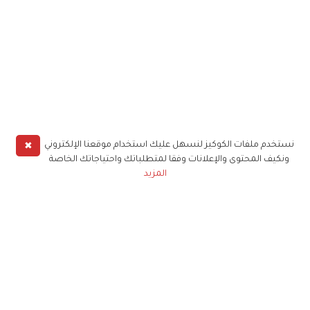
✖
نستخدم ملفات الكوكيز لنسهل عليك استخدام موقعنا الإلكتروني
ونكيف المحتوى والإعلانات وفقا لمتطلباتك واحتياجاتك الخاصة
المزيد
حملوا تطبيق
زهرة الخليج