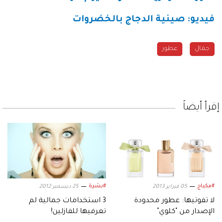
فيديو: صينية الدجاج بالخضروات
جمال
عطور
إقرأ أيضاً
#مكياج
#بشرة
05 فبراير 2013
25 ديسمبر 2012
لا تفوتيها: عطور محدودة
3 استخدامات جمالية لم
الإصدار من "كلوي"
تعرفيها للفازلين!