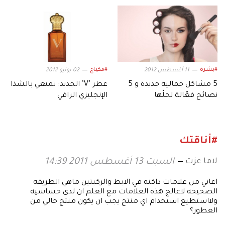
#بشرة
#مكياج
11 أغسطس 2012
02 يونيو 2012
5 مشاكل جمالية جديدة و 5
عطر "V" الجديد: تمتعي بالشذا
نصائح فعّالة لحلّها
الإنجليزي الراقي
#أناقتك
لاما عزت
السبت 13 أغسطس 2011 14:39
اعاني من علامات داكنه في الابط والركبتين ماهي الطريقه
الصحيحه لاعالج هذه العلامات مع العلم ان لدي حساسيه
ولااستطيع استخدام اي منتج يجب ان يكون منتج خالي من
العطور؟