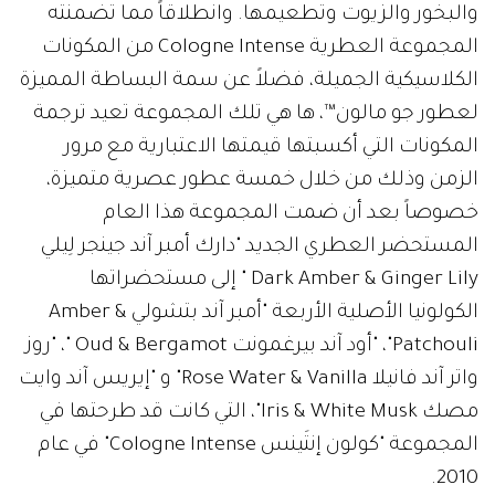
والبخور والزيوت وتطعيمها. وانطلاقاً مما تضمنته
المجموعة العطرية Cologne Intense من المكونات
الكلاسيكية الجميلة، فضلاً عن سمة البساطة المميزة
لعطور جو مالون™، ها هي تلك المجموعة تعيد ترجمة
المكونات التي أكسبتها قيمتها الاعتبارية مع مرور
الزمن وذلك من خلال خمسة عطور عصرية متميزة،
خصوصاً بعد أن ضمت المجموعة هذا العام
المستحضر العطري الجديد "دارك أمبر آند جينجر لِيلي
Dark Amber & Ginger Lily " إلى مستحضراتها
الكولونيا الأصلية الأربعة "أمبر آند بتشولي Amber &
Patchouli"، "أود آند بيرغمونت Oud & Bergamot "، "روز
واتر آند فانيلا Rose Water & Vanilla" و "إيريس آند وايت
مصك Iris & White Musk"، التي كانت قد طرحتها في
المجموعة "كولون إنتَينس Cologne Intense" في عام
2010.