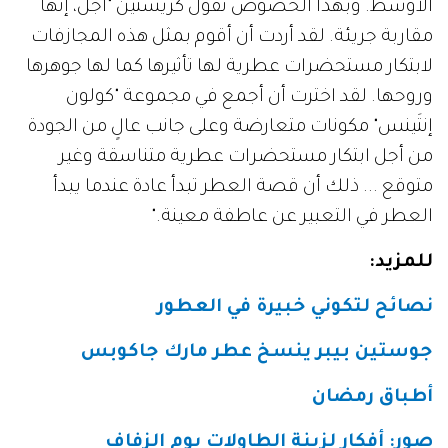
الأوسط. وبهذا الخصوص تقول كريستين "أجل، إنها
مقاربة جريئة. لقد أردت أن أقوم بمثل هذه المجازفات
لابتكار مستحضرات عطرية لها تأثيرها كما لها جوهرها
وروحها. لقد اخترت أن أجمع في مجموعة "كولون
إنتَينس" مكونات متعارضة وعلى جانب عالٍ من الجودة
من أجل ابتكار مستحضرات عطرية متناسقة وغير
متوقع ... ذلك أن قصة العطر تبدأ عادة عندما يبدأ
العطر في التعبير عن عاطفة معينة."
للمزيد
:
نصائح لتكوني خبيرة في العطور
جوستين بيبر ينسخ عطر مارك جاكوبس
أطباق رمضان
صور: أفكار لزينة الطاولات يوم الزفاف