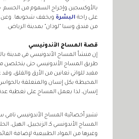
بالأوكسجين وإخراج السموم من الجسم. م
على راحة
البشرة
ويخفف شحوبها. وعن ال
من فندق وسبا "لوذان" بمدينة الرياض.
قصة المساج الأندونيسي
إن منشأ المساج الأندونيسي في مدينة با
طريق المساج الأندونيسي حتى يتخلصن من 
مفيد للواتي تعانين من الأرق والقلق، و
المحيطـة بكل إنسان والمتعلقة بالحواس ا
إنسان، لذا يعمل المساج على تغطية عد
تشير أخصائية المساج الأندونيسي تامي س
المساج الأندونسي كـ الزنجبيل، الهيل، الحلي
وغيرها من المواد الطبيعية لإضافة الفائ