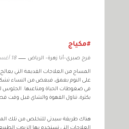
#مكياج
فرح صبري-أنا زهرة- الرياض
18 أغسطس 2011
المساج من العلاجات القديمة التي يعالج 
على النوم بعمق، فبعض من النساء تشكو م
في ضغوطات الحياة ومتاعبها. الجلوس لف
بكثرة، تناول القهوة والشاي قبل وقت قص
هناك طريقة سيدتي للتخلص من تلك المش
العلاجات التي تستخدم بها الزيوت الطبي