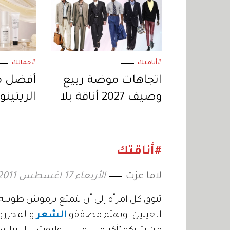
#أناقتك
#جمالك
اتجاهات موضة ربيع
أفضل م
وصيف 2027 أناقة بلا
الريتينو
ضجيج
لروتين ل
#أناقتك
لاما عزت
الأربعاء 17 أغسطس 2011 04:00
تتوق كل امرأة إلى أن تتمتع برموش طويلة
العينين. ويهتم مصففو
الشعر
والمحررون