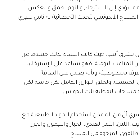
ما يؤدي إلى الاسترخاء والنوم بعمق وينعكس
مساج الأندونسي تتحدث الأخصائية به تامي سيري
لي بشرق أسيا، حيث كانت النساء تدلك جسدها عن
المتاعب اليومية، فهو يساعد على الإسترخاء،
قد عرف بخصوصيته وبأنه يعمل على الطاقة
لخمســة، ولخلق التوازن الكامل لكل حاسـة لكل
ة مساحات لتفطية تلك الحواس.
يري أنَ من الممكن استخدام المواد الطبيعية مع
ب، اللبن، التمر الهندي، الخيار والليمون والجزر
دة القوى المرجوة من المساج.