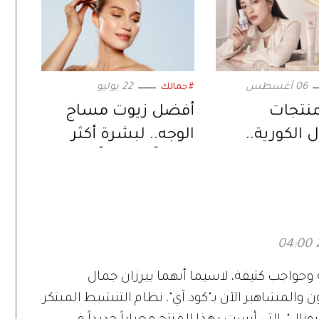
06 أغسطس
22 يوليو
#جمالك
نتجات
أفضل زيوت مساج
ل الكورية..
الوجه.. لبشرة أكثر
يلي مؤثر
نعومةً ونضارةً
 وحواجب كثيفة، لاسيما أنهما يبرزان جمال
 والمشاهير الآن بـ"كود.آي"، نظام التنشيط المبتكر