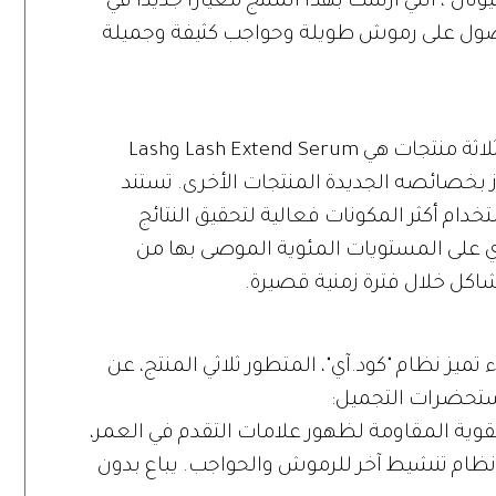
ال"، التي أرست بهذا المنتج معياراً جديداً في
صول على رموش طويلة وحواجب كثيفة وجميلة
يتفوق نظام "كود.آي" الفريد الذي يتضمن ثلاثة منتجات هي Lash Extend Serum وLash
Brow Boosting Sh، ويتجاوز بخصائصه الجديدة المنتجات الأخرى. تستند
تخدام أكثر المكونات فعالية لتحقيق النتائج
ي على المستويات المئوية الموصى بها من
اكل خلال فترة زمنية قصيرة.
ميز نظام "كود.آي"، المتطور ثلاثي المنتج، عن
ستحضرات التجميل:
لقوية المقاومة لظهور علامات التقدم في العمر،
أي نظام تنشيط آخر للرموش والحواجب. يباع بدون