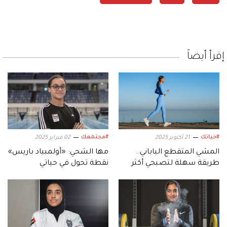
إقرأ أيضاً
#حياتك
#مجتمعك
21 أكتوبر 2025
02 فبراير 2025
المشي المتقطع الياباني..
مها الشحي: «أولمبياد باريس»
طريقة سهلة لتصبحي أكثر
نقطة تحول في حياتي
لياقة