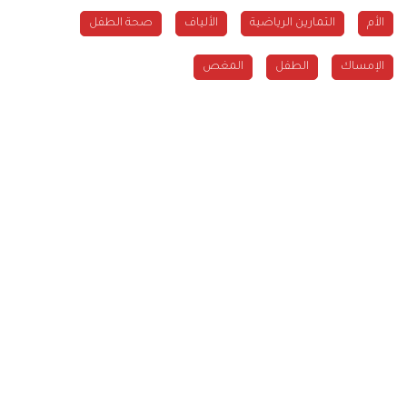
الأم
التمارين الرياضية
الألياف
صحة الطفل
الإمساك
الطفل
المغص