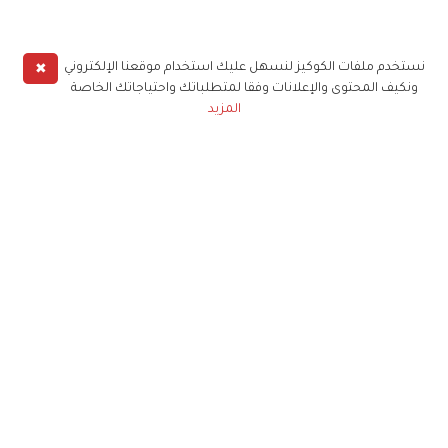
✖
نستخدم ملفات الكوكيز لنسهل عليك استخدام موقعنا الإلكتروني
ونكيف المحتوى والإعلانات وفقا لمتطلباتك واحتياجاتك الخاصة
المزيد
حملوا تطبيق
زهرة الخليج
الاشتراك للحصول على ملخص أسبوعي على بريدك
الإلكتروني