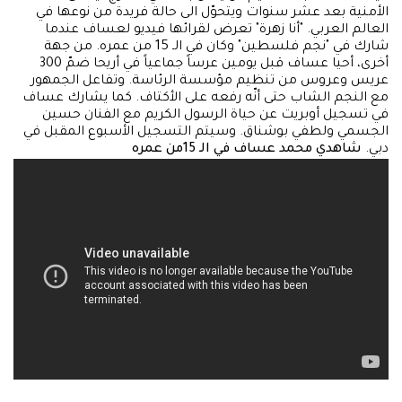
الأمنية بعد عشر سنوات ويتحوّل الى حالة فريدة من نوعها في
العالم العربي. "أنا زهرة" تعرض لقرائها فيديو لعساف عندما
شارك في "نجم فلسطين" وكان في الـ 15 من عمره. من جهة
أخرى، أحيا عساف قبل يومين عرساً جماعياً في أريحا ضمّ 300
عريس وعروس من تنظيم مؤسسة الرئاسة. وتفاعل الجمهور
مع النجم الشاب حتى أنّه رفعه على الأكتاف. كما يشارك عساف
في تسجيل أوبريت عن حياة الرسول الكريم مع الفنان حسين
الجسمي ولطفي بوشناق. وسيتم التسجيل الأسبوع المقبل في
دبي.
شاهدي محمد عساف في الـ 15من عمره