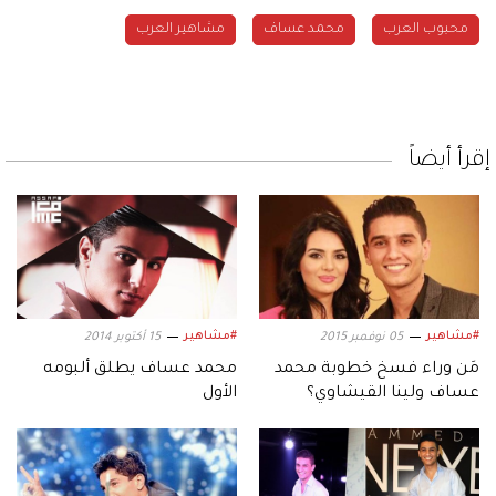
محبوب العرب
محمد عساف
مشاهير العرب
إقرأ أيضاً
#مشاهير
#مشاهير
05 نوفمبر 2015
15 أكتوبر 2014
مَن وراء فسخ خطوبة محمد
محمد عساف يطلق ألبومه
عساف ولينا القيشاوي؟
الأول