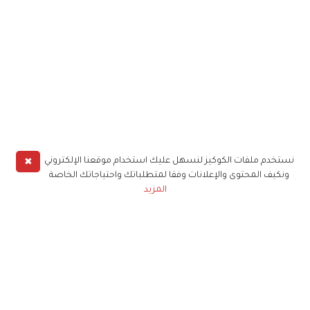
✖
نستخدم ملفات الكوكيز لنسهل عليك استخدام موقعنا الإلكتروني
ونكيف المحتوى والإعلانات وفقا لمتطلباتك واحتياجاتك الخاصة
المزيد
حملوا تطبيق
زهرة الخليج