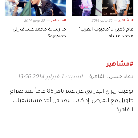
#مشاهير
#مشاهير
26 يونيو 2014
23 يونيو 2014
عام ذهبي لـ "محبوب العرب"
ما رسالة محمد عساف إلى
محمد عساف
جمهوره؟
#مشاهير
دعاء حسن ـ القاهرة
السبت 1 فبراير 2014 13:56
توفيت زيزي البدراوي عن عمر ناهز 85 عاماً بعد صراع
طويل مع المرض، إذ كانت ترقد في أحد مستشفيات
القاهرة.