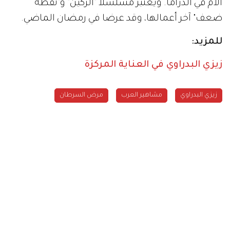
الأم في الدراما. ويعتبر مسلسلا "الركين" و"نقطة
ضعف" آخر أعمالها، وقد عرضا في رمضان الماضي.
للمزيد:
زيزي البدراوي في العناية المركزة
زيزي البدراوي
مشاهير العرب
مرض السرطان