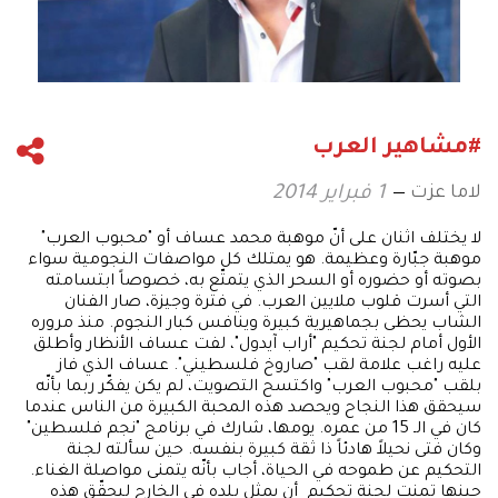
#مشاهير العرب
لاما عزت
1 فبراير 2014
لا يختلف اثنان على أنّ موهبة محمد عساف أو "محبوب العرب"
موهبة جبّارة وعظيمة. هو يمتلك كل مواصفات النجومية سواء
بصوته أو حضوره أو السحر الذي يتمتّع به، خصوصاً ابتسامته
التي أسرت قلوب ملايين العرب. في فترة وجيزة، صار الفنان
الشاب يحظى بجماهيرية كبيرة وينافس كبار النجوم. منذ مروره
الأول أمام لجنة تحكيم "أراب آيدول"، لفت عساف الأنظار وأطلق
عليه راغب علامة لقب "صاروخ فلسطيني". عساف الذي فاز
بلقب "محبوب العرب" واكتسح التصويت، لم يكن يفكّر ربما بأنّه
سيحقق هذا النجاح ويحصد هذه المحبة الكبيرة من الناس عندما
كان في الـ 15 من عمره. يومها، شارك في برنامج "نجم فلسطين"
وكان فتى نحيلاً هادئاً ذا ثقة كبيرة بنفسه. حين سألته لجنة
التحكيم عن طموحه في الحياة، أجاب بأنّه يتمنى مواصلة الغناء.
حينها تمنت لجنة تحكيم أن يمثل بلده في الخارج ليحقّق هذه